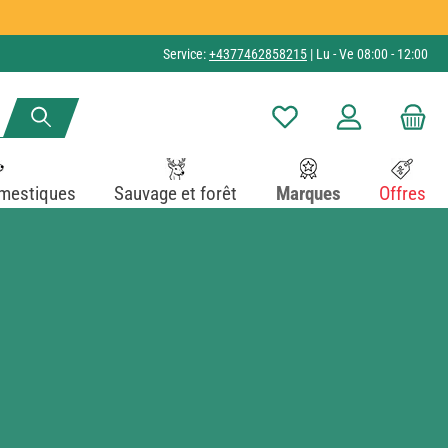
Service:
+4377462858215
| Lu - Ve 08:00 - 12:00
Vous avez 0 articles dans v
mestiques
Sauvage et forêt
Marques
Offres