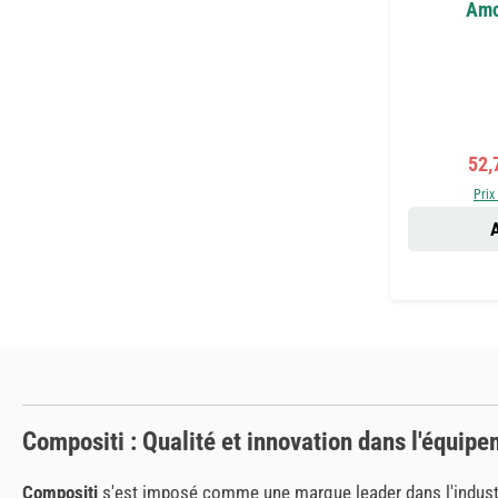
Amor
Prix
52,
Prix
A
Compositi : Qualité et innovation dans l'équip
Compositi
s'est imposé comme une marque leader dans l'industr