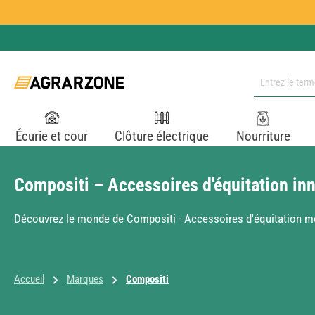
ser au contenu principal
Passer à la recherche
Passer à la navigation principale
Écurie et cour
Clôture électrique
Nourriture
Compositi – Accessoires d'équitation inn
Découvrez le monde de Compositi - Accessoires d'équitation mod
Accueil
Marques
Compositi