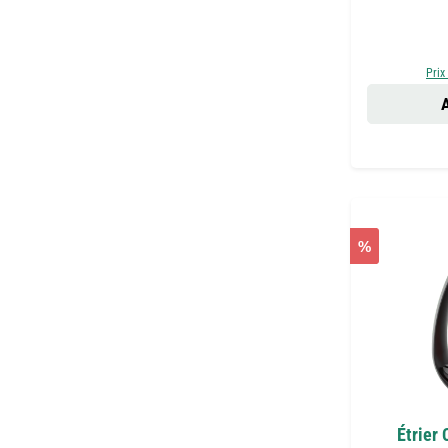
Prix
A
%
Étrier