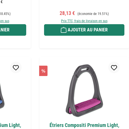
 €
Prix de vente :
Prix régulier :
28,13 €
18.45%)
(économie de 19.51%)
 en sus
Prix TTC, frais de livraison en sus
NIER
AJOUTER AU PANIER
%
ium Light,
Étriers Compositi Premium Light,