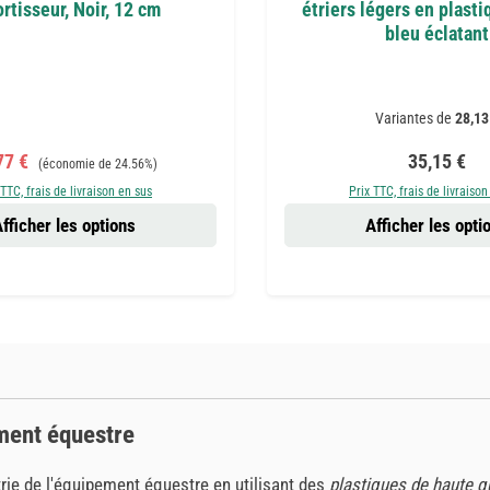
tisseur, Noir, 12 cm
étriers légers en plasti
bleu éclatant
Variantes de
28,13
 de vente :
Prix régulier :
Prix régulie
77 €
35,15 €
(économie de 24.56%)
 TTC, frais de livraison en sus
Prix TTC, frais de livraison
fficher les options
Afficher les opti
ement équestre
ie de l'équipement équestre en utilisant des
plastiques de haute q