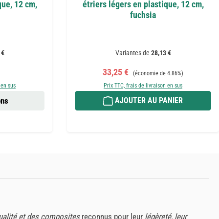
que, 12 cm,
étriers légers en plastique, 12 cm,
fuchsia
 €
Variantes de
28,13 €
r :
Prix de vente :
Prix régulier :
33,25 €
(économie de 4.86%)
 en sus
Prix TTC, frais de livraison en sus
ons
AJOUTER AU PANIER
ualité et des composites
reconnus pour leur
légèreté, leur