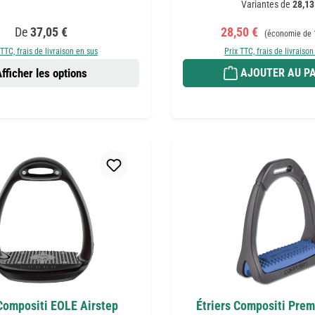
Variantes de
28,13
Prix régulier :
Prix de vente :
Prix régulier :
De
37,05 €
28,50 €
(économie de 
 TTC, frais de livraison en sus
Prix TTC, frais de livraison
fficher les options
AJOUTER AU PA
 Compositi EOLE Airstep
Étriers Compositi Prem