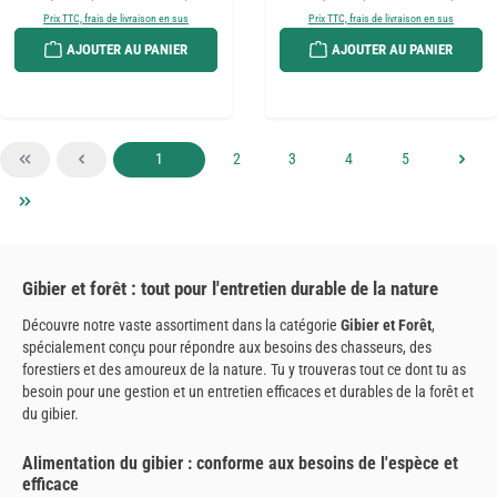
Prix TTC, frais de livraison en sus
Prix TTC, frais de livraison en sus
AJOUTER AU PANIER
AJOUTER AU PANIER
Page
Page
Page
Page
Page
1
2
3
4
5
Gibier et forêt : tout pour l'entretien durable de la nature
Découvre notre vaste assortiment dans la catégorie
Gibier et Forêt
,
spécialement conçu pour répondre aux besoins des chasseurs, des
forestiers et des amoureux de la nature. Tu y trouveras tout ce dont tu as
besoin pour une gestion et un entretien efficaces et durables de la forêt et
du gibier.
Alimentation du gibier : conforme aux besoins de l'espèce et
efficace