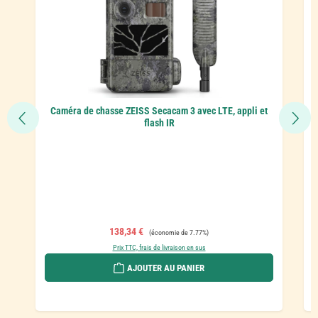
Caméra de chasse ZEISS Secacam 3 avec LTE, appli et
flash IR
Prix de vente :
Prix régulier :
138,34 €
(économie de 7.77%)
Prix TTC, frais de livraison en sus
AJOUTER AU PANIER