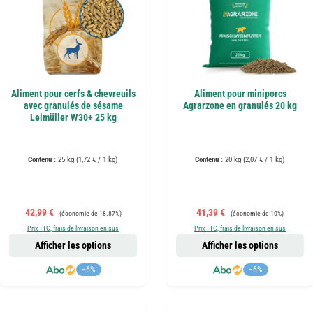
Aliment pour cerfs & chevreuils
Aliment pour miniporcs
avec granulés de sésame
Agrarzone en granulés 20 kg
Leimüller W30+ 25 kg
Contenu :
25 kg
(1,72 € / 1 kg)
Contenu :
20 kg
(2,07 € / 1 kg)
Prix de vente :
Prix régulier :
Prix de vente :
Prix régulier :
42,99 €
41,39 €
(économie de 18.87%)
(économie de 10%)
Prix TTC, frais de livraison en sus
Prix TTC, frais de livraison en sus
Afficher les options
Afficher les options
−6%
−6%