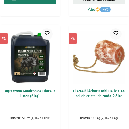
−6%
%
%
Agrarzone Goudron de Hêtre, 5
Pierre à lécher Kerbl Delizia en
litres (6 kg)
sel de cristal de roche 2,5 kg
Contenu :
5 Litre
(4,80 € / 1 Litre)
Contenu :
2.5 kg
(2,00 € / 1 kg)