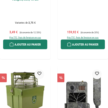
Variantes de
2,75 €
Prix de vente :
Prix régulier :
Prix de vente :
Prix régulier :
3,49 €
159,92 €
(économie de 12.53%)
(économie de 20%)
Prix TTC, frais de livraison en sus
Prix TTC, frais de livraison en sus
AJOUTER AU PANIER
AJOUTER AU PANIER
%
%