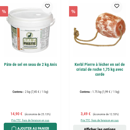
%
%
Pâte de sel en seau de 2 kg Anis
Kerbl Pierre à lécher en sel de
cristal de roche 1,75 kg avec
corde
Contenu :
2 kg
(7,45 € / 1 kg)
Contenu :
1.75 kg
(1,99 € / 1 kg)
Prix de vente :
Prix régulier :
Prix de vente :
Prix régulier :
14,90 €
3,49 €
(économie de 25.13%)
(économie de 12.53%)
Prix TTC, frais de livraison en sus
Prix TTC, frais de livraison en sus
AJOUTER AU PANIER
Afficher les options