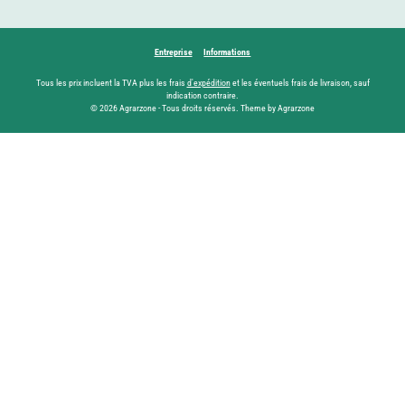
Entreprise
Informations
Tous les prix incluent la TVA plus les frais
d'expédition
et les éventuels frais de livraison, sauf
indication contraire.
© 2026 Agrarzone - Tous droits réservés. Theme by Agrarzone