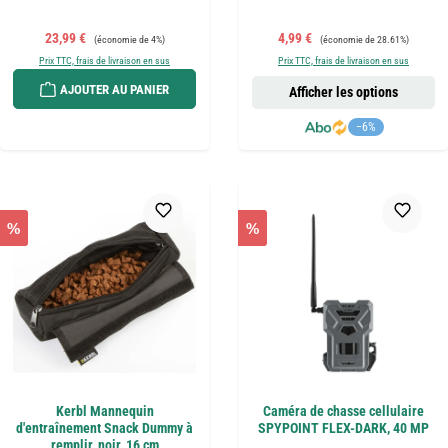
Prix de vente :
Prix régulier :
Prix de vente :
Prix régulier :
23,99 €
4,99 €
(économie de 4%)
(économie de 28.61%)
Prix TTC, frais de livraison en sus
Prix TTC, frais de livraison en sus
AJOUTER AU PANIER
Afficher les options
−6%
%
%
Kerbl Mannequin
Caméra de chasse cellulaire
d'entraînement Snack Dummy à
SPYPOINT FLEX-DARK, 40 MP
remplir, noir, 16 cm