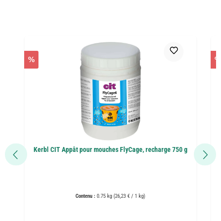
Ignorer la galerie de produits
%
%
Kerbl CIT Appât pour mouches FlyCage, recharge 750 g
K
Contenu :
0.75 kg
(26,23 € / 1 kg)