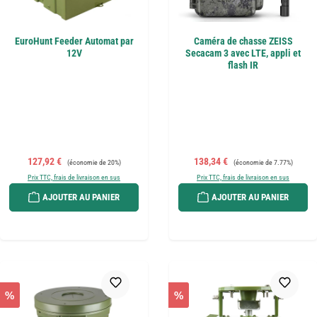
EuroHunt Feeder Automat par
Caméra de chasse ZEISS
12V
Secacam 3 avec LTE, appli et
flash IR
Prix de vente :
Prix régulier :
Prix de vente :
Prix régulier :
127,92 €
138,34 €
(économie de 20%)
(économie de 7.77%)
Prix TTC, frais de livraison en sus
Prix TTC, frais de livraison en sus
AJOUTER AU PANIER
AJOUTER AU PANIER
%
%