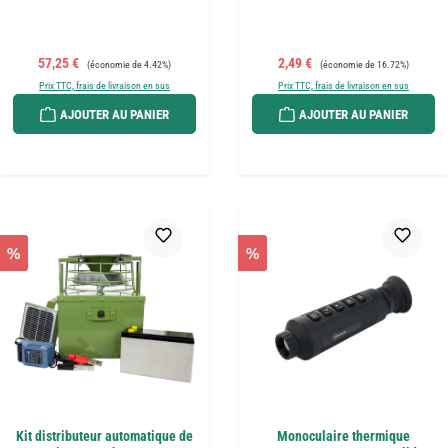
Prix de vente :
Prix régulier :
Prix de vente :
Prix régulier :
57,25 €
2,49 €
(économie de 4.42%)
(économie de 16.72%)
Prix TTC, frais de livraison en sus
Prix TTC, frais de livraison en sus
AJOUTER AU PANIER
AJOUTER AU PANIER
%
%
Kit distributeur automatique de
Monoculaire thermique