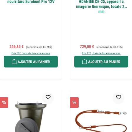
nourriture Eurohunt Pro 12V
HDANIEE CE-25, appareil à
imagerie thermique, focale 25
mm
Prix de vente :
Prix régulier :
Prix de vente :
Prix régulier :
246,85 €
729,00 €
(économie de 14.76%)
(économie de 33.11%)
Prix TTC, frais de livraison en sus
Prix TTC, frais de livraison en sus
AJOUTER AU PANIER
AJOUTER AU PANIER
%
%