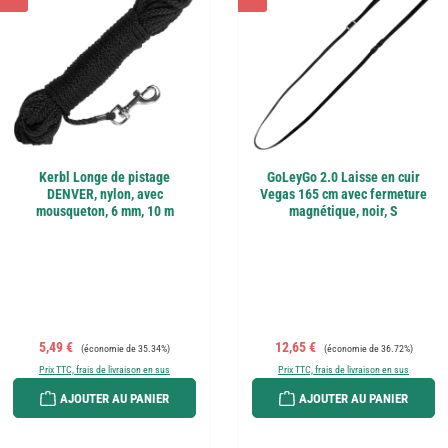
Kerbl Longe de pistage
GoLeyGo 2.0 Laisse en cuir
DENVER, nylon, avec
Vegas 165 cm avec fermeture
mousqueton, 6 mm, 10 m
magnétique, noir, S
Prix de vente :
Prix régulier :
Prix de vente :
Prix régulier :
5,49 €
12,65 €
(économie de 35.34%)
(économie de 36.72%)
Prix TTC, frais de livraison en sus
Prix TTC, frais de livraison en sus
AJOUTER AU PANIER
AJOUTER AU PANIER