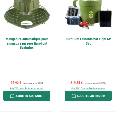
Mangeoire automatique pour
EuroHunt Fustontomat Light 6V
animaux sauvages Eurohunt
Set
Evolution
Prix de vente :
Prix régulier :
Prix de vente :
Prix régulier :
95,92 €
219,85 €
(économie de 20%)
(économie de 0.02%)
Prix TTC, frais de livraison en sus
Prix TTC, frais de livraison en sus
AJOUTER AU PANIER
AJOUTER AU PANIER