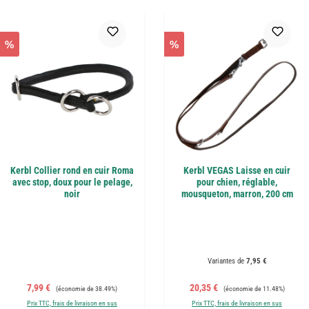
%
%
Kerbl Collier rond en cuir Roma
Kerbl VEGAS Laisse en cuir
avec stop, doux pour le pelage,
pour chien, réglable,
noir
mousqueton, marron, 200 cm
Variantes de
7,95 €
Prix de vente :
Prix régulier :
Prix de vente :
Prix régulier :
7,99 €
20,35 €
(économie de 38.49%)
(économie de 11.48%)
Prix TTC, frais de livraison en sus
Prix TTC, frais de livraison en sus