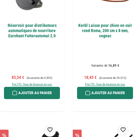
Réservoir pour distributeurs
Kerbl Laisse pour chien en cuir
automatiques de nourriture
rond Roma, 200 cm x 8 mm,
Eurohunt Futterautomat 2.0
cognac
Variantes de
16,89 €
Prix de vente :
Prix régulier :
Prix de vente :
Prix régulier :
85,54 €
18,45 €
(économie de 4.85%)
(économie de 29.01%)
Prix TTC, frais de livraison en sus
Prix TTC, frais de livraison en sus
AJOUTER AU PANIER
AJOUTER AU PANIER
%
%