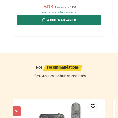
Prix de vente :
Prix régulier :
19,67 €
(économie de 1.6%)
Prix TTC, frais de livraison en sus
AJOUTER AU PANIER
Nos
recommandations
Découvrez des produits sélectionnés
Ignorer la galerie de produits
%