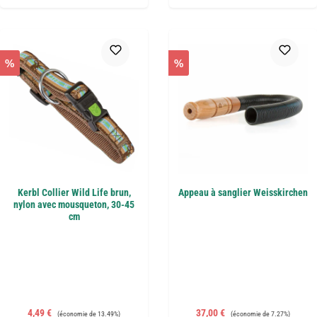
%
%
Kerbl Collier Wild Life brun,
Appeau à sanglier Weisskirchen
nylon avec mousqueton, 30-45
cm
Prix de vente :
Prix régulier :
Prix de vente :
Prix régulier :
4,49 €
37,00 €
(économie de 13.49%)
(économie de 7.27%)