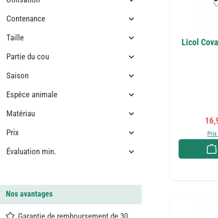
Contenance
Taille
Licol Cov
Partie du cou
Saison
Espèce animale
Matériau
Prix
16,
Prix
Prix
Évaluation min.
Nos avantages
Garantie de remboursement de 30