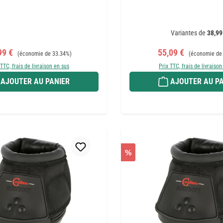
Variantes de
38,99
 de vente :
Prix régulier :
Prix de vente :
Prix régulier :
99 €
55,09 €
(économie de 33.34%)
(économie de
 TTC, frais de livraison en sus
Prix TTC, frais de livraison
AJOUTER AU PANIER
AJOUTER AU PA
%