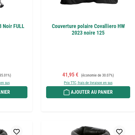
3 Noir FULL
Couverture polaire Covalliero HW
2023 noire 125
Prix de vente :
Prix régulier :
41,95 €
35.01%)
(économie de 30.07%)
 en sus
Prix TTC, frais de livraison en sus
NIER
AJOUTER AU PANIER