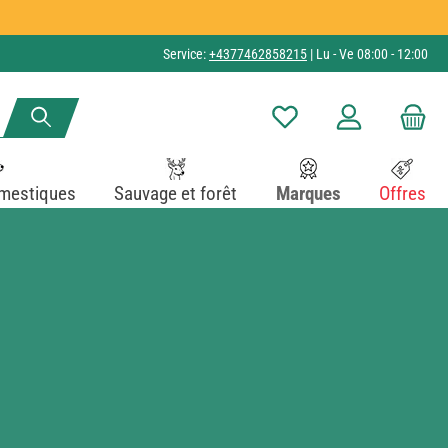
Service:
+4377462858215
| Lu - Ve 08:00 - 12:00
Vous avez 0 articles dans v
mestiques
Sauvage et forêt
Marques
Offres