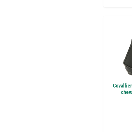
Covallie
cheva