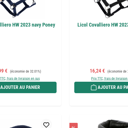
alliero HW 2023 navy Poney
Licol Covalliero HW 202
 de vente :
Prix régulier :
Prix de vente :
Prix régulier :
99 €
16,24 €
(économie de 32.01%)
(économie de 
 TTC, frais de livraison en sus
Prix TTC, frais de livraison
AJOUTER AU PANIER
AJOUTER AU PA