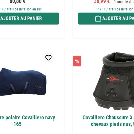
Prix régulier :
Prix de vente :
60,80 €
38,99 €
(économie de 
 TTC, frais de livraison en sus
Prix TTC, frais de livraison
AJOUTER AU PANIER
AJOUTER AU PA
%
e polaire Covalliero navy
Covalliero Chaussure à
165
chevaux pieds nus, t