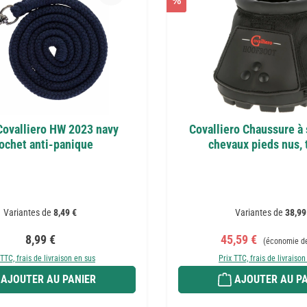
%
ovalliero HW 2023 navy
Covalliero Chaussure à
ochet anti-panique
chevaux pieds nus, t
Variantes de
8,49 €
Variantes de
38,99
Prix régulier :
Prix de vente :
Prix régulier 
8,99 €
45,59 €
(économie d
 TTC, frais de livraison en sus
Prix TTC, frais de livraison
AJOUTER AU PANIER
AJOUTER AU PA