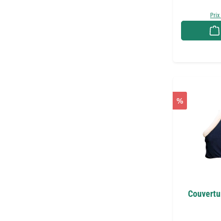
Prix
%
Couvertur