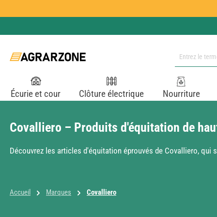
ser au contenu principal
Passer à la recherche
Passer à la navigation principale
Écurie et cour
Clôture électrique
Nourriture
Covalliero – Produits d'équitation de hau
Découvrez les articles d'équitation éprouvés de Covalliero, qui s
Accueil
Marques
Covalliero