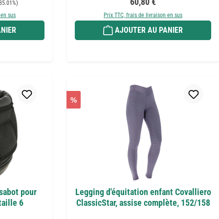
Prix régulier :
60,80 €
35.01%)
 en sus
Prix TTC, frais de livraison en sus
NIER
AJOUTER AU PANIER
%
 sabot pour
Legging d'équitation enfant Covalliero
aille 6
ClassicStar, assise complète, 152/158