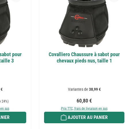
 sabot pour
Covalliero Chaussure à sabot pour
aille 3
chevaux pieds nus, taille 1
 €
Variantes de
38,99 €
:
Prix régulier :
60,80 €
e 24%)
 en sus
Prix TTC, frais de livraison en sus
NIER
AJOUTER AU PANIER