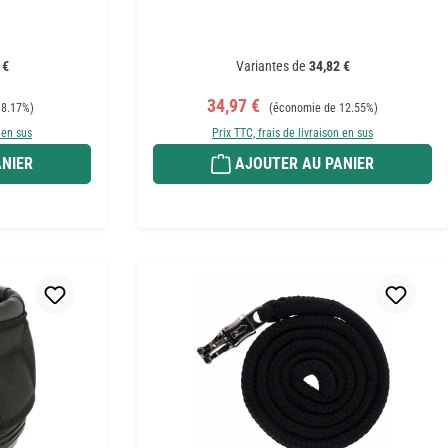
 €
Variantes de
34,82 €
Prix de vente :
Prix régulier :
34,97 €
 8.17%)
(économie de 12.55%)
 en sus
Prix TTC, frais de livraison en sus
NIER
AJOUTER AU PANIER