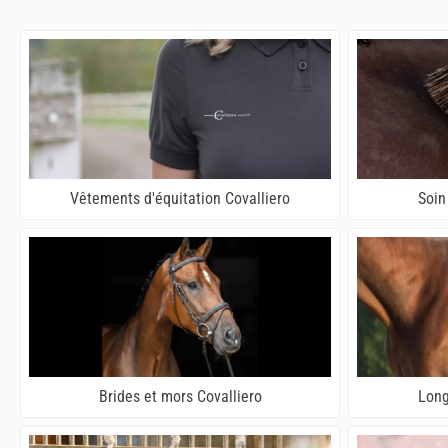
Vêtements d'équitation Covalliero
Soin
Brides et mors Covalliero
Long