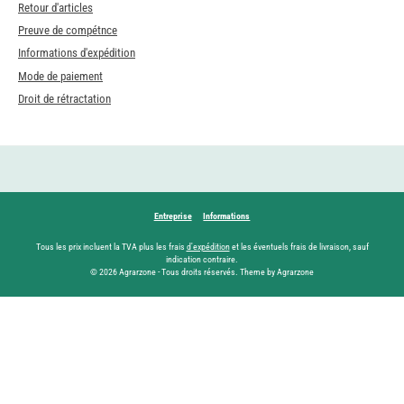
Retour d'articles
Preuve de compétnce
Informations d'expédition
Mode de paiement
Droit de rétractation
Entreprise
Informations
Tous les prix incluent la TVA plus les frais
d'expédition
et les éventuels frais de livraison, sauf
indication contraire.
© 2026 Agrarzone - Tous droits réservés. Theme by Agrarzone