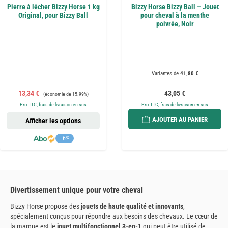
Pierre à lécher Bizzy Horse 1 kg
Bizzy Horse Bizzy Ball – Jouet
Original, pour Bizzy Ball
pour cheval à la menthe
poivrée, Noir
Variantes de
41,80 €
Prix de vente :
Prix régulier :
Prix régulier :
13,34 €
43,05 €
(économie de 15.99%)
Prix TTC, frais de livraison en sus
Prix TTC, frais de livraison en sus
AJOUTER AU PANIER
Afficher les options
−6%
Divertissement unique pour votre cheval
Bizzy Horse propose des
jouets de haute qualité et innovants
,
spécialement conçus pour répondre aux besoins des chevaux. Le cœur de
la marque est le
jouet multifonctionnel 3-en-1
qui peut être utilisé de