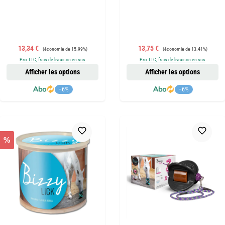
Prix de vente :
Prix régulier :
Prix de vente :
Prix régulier :
13,34 €
13,75 €
(économie de 15.99%)
(économie de 13.41%)
Prix TTC, frais de livraison en sus
Prix TTC, frais de livraison en sus
Afficher les options
Afficher les options
−6%
−6%
%