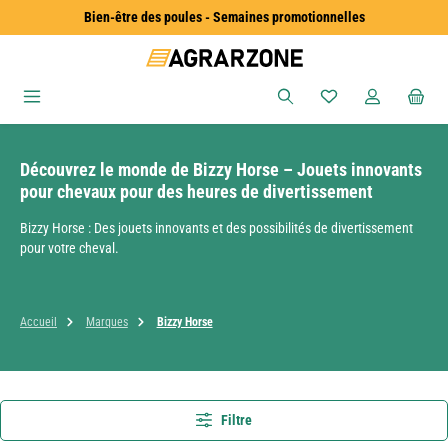
Bien-être des poules - Semaines promotionnelles
Passer au contenu principal
Vous avez 0 articles
Découvrez le monde de Bizzy Horse – Jouets innovants
pour chevaux pour des heures de divertissement
Bizzy Horse : Des jouets innovants et des possibilités de divertissement
pour votre cheval.
Accueil
Marques
Bizzy Horse
Filtre