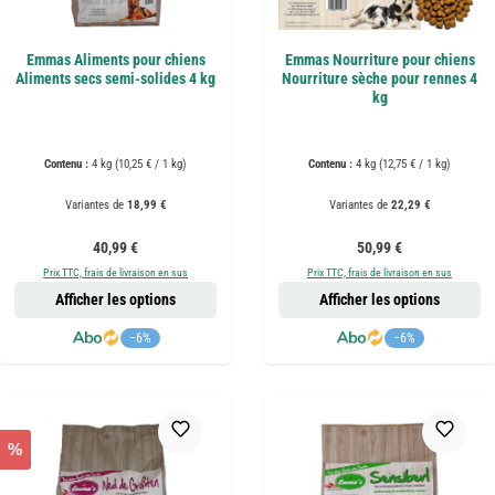
Emmas Aliments pour chiens
Emmas Nourriture pour chiens
Aliments secs semi-solides 4 kg
Nourriture sèche pour rennes 4
kg
Contenu :
4 kg
(10,25 € / 1 kg)
Contenu :
4 kg
(12,75 € / 1 kg)
Variantes de
18,99 €
Variantes de
22,29 €
Prix régulier :
Prix régulier :
40,99 €
50,99 €
Prix TTC, frais de livraison en sus
Prix TTC, frais de livraison en sus
Afficher les options
Afficher les options
−6%
−6%
%