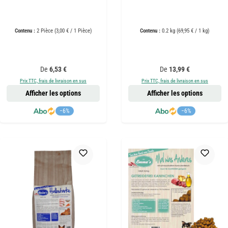
Contenu :
2 Pièce
(3,00 € / 1 Pièce)
Contenu :
0.2 kg
(69,95 € / 1 kg)
Prix régulier :
Prix régulier :
De
6,53 €
De
13,99 €
Prix TTC, frais de livraison en sus
Prix TTC, frais de livraison en sus
Afficher les options
Afficher les options
−6%
−6%