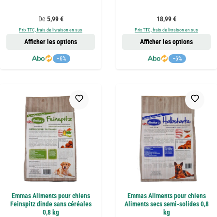
Prix régulier :
Prix régulier :
De
5,99 €
18,99 €
Prix TTC, frais de livraison en sus
Prix TTC, frais de livraison en sus
Afficher les options
Afficher les options
−6%
−6%
Emmas Aliments pour chiens
Emmas Aliments pour chiens
Feinspitz dinde sans céréales
Aliments secs semi-solides 0,8
0,8 kg
kg