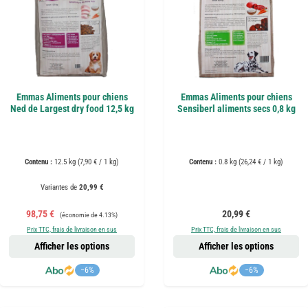
Emmas Aliments pour chiens
Emmas Aliments pour chiens
Ned de Largest dry food 12,5 kg
Sensiberl aliments secs 0,8 kg
Contenu :
12.5 kg
(7,90 € / 1 kg)
Contenu :
0.8 kg
(26,24 € / 1 kg)
Variantes de
20,99 €
Prix de vente :
Prix régulier :
Prix régulier :
98,75 €
20,99 €
(économie de 4.13%)
Prix TTC, frais de livraison en sus
Prix TTC, frais de livraison en sus
Afficher les options
Afficher les options
−6%
−6%