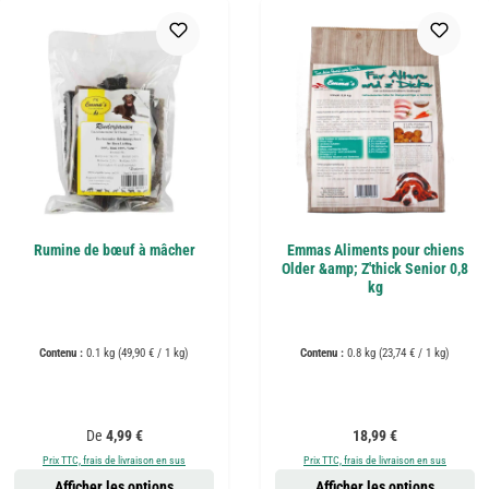
Rumine de bœuf à mâcher
Emmas Aliments pour chiens
Older &amp; Z'thick Senior 0,8
kg
Contenu :
0.1 kg
(49,90 € / 1 kg)
Contenu :
0.8 kg
(23,74 € / 1 kg)
Prix régulier :
Prix régulier :
De
4,99 €
18,99 €
Prix TTC, frais de livraison en sus
Prix TTC, frais de livraison en sus
Afficher les options
Afficher les options