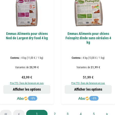
Emmas Aliments pour chiens
Emmas Aliments pour chiens
Ned de Largest dry food 4 kg
Feinspitz dinde sans céréales 4
kg
Contenu :
4 kg
(11,00 € / 1 kg)
Contenu :
4 kg
(13,00 € / 1 kg)
Variantes de
20,99 €
Variantes de
21,99 €
Prix régulier :
Prix régulier :
43,99 €
51,99 €
Prix TTC, frais de livraison en sus
Prix TTC, frais de livraison en sus
Afficher les options
Afficher les options
−6%
−6%
Page
Page
Page
Page
Page
1
2
3
4
5