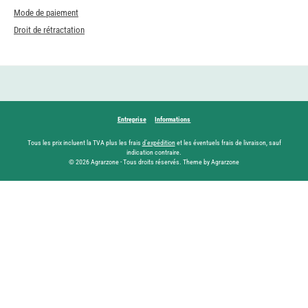
Mode de paiement
Droit de rétractation
Entreprise
Informations
Tous les prix incluent la TVA plus les frais
d'expédition
et les éventuels frais de livraison, sauf
indication contraire.
© 2026 Agrarzone - Tous droits réservés. Theme by Agrarzone