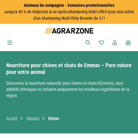
Animaux de compagnie - Semaines promotionnelles
Passer au contenu principal
Jusqu'à 40 % de réduction & un après-shampoing Wahl offert pour tout achat
d'un shampoing Wahl Dirty Beastie de 5 l !
Vous avez 0 articles
Nourriture pour chiens et chats de Emmas – Pure nature
pour votre animal
Découvrez la nourriture naturelle pour chiens et chats d'Emmas, sans
additifs chimiques et utilisant uniquement les meilleurs ingrédients de la
région.
Accueil
Marques
Emmas