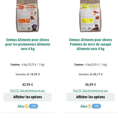
Emmas Aliments pour chiens
Emmas Aliments pour chiens
pour les promeneurs Aliments
Pommes de terre de canapé
secs 4 kg
Aliments secs 4 kg
Contenu :
4 kg
(10,75 € / 1 kg)
Contenu :
4 kg
(9,25 € / 1 kg)
Variantes de
18,99 €
Variantes de
20,17 €
Prix régulier :
Prix régulier :
42,99 €
36,99 €
Prix TTC, frais de livraison en sus
Prix TTC, frais de livraison en sus
Afficher les options
Afficher les options
−6%
−6%