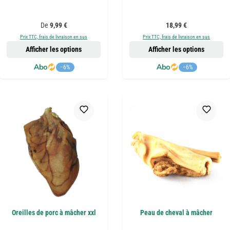
Prix régulier :
Prix régulier :
De
9,99 €
18,99 €
Prix TTC, frais de livraison en sus
Prix TTC, frais de livraison en sus
Afficher les options
Afficher les options
−6%
−6%
Oreilles de porc à mâcher xxl
Peau de cheval à mâcher