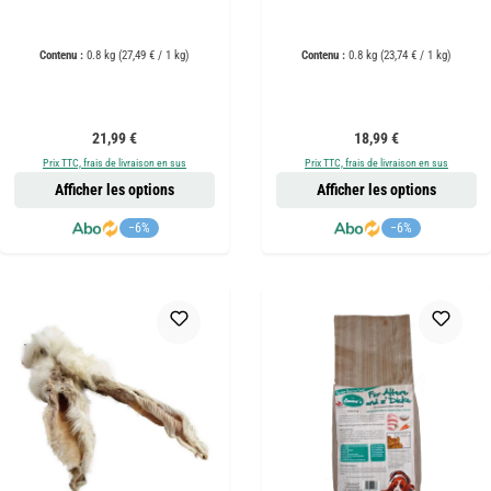
Contenu :
0.8 kg
(27,49 € / 1 kg)
Contenu :
0.8 kg
(23,74 € / 1 kg)
Prix régulier :
Prix régulier :
21,99 €
18,99 €
Prix TTC, frais de livraison en sus
Prix TTC, frais de livraison en sus
Afficher les options
Afficher les options
−6%
−6%