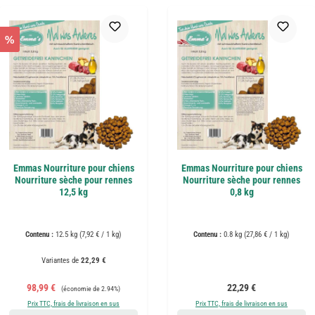
%
Emmas Nourriture pour chiens
Emmas Nourriture pour chiens
Nourriture sèche pour rennes
Nourriture sèche pour rennes
12,5 kg
0,8 kg
Contenu :
12.5 kg
(7,92 € / 1 kg)
Contenu :
0.8 kg
(27,86 € / 1 kg)
Variantes de
22,29 €
Prix de vente :
Prix régulier :
Prix régulier :
98,99 €
22,29 €
(économie de 2.94%)
Prix TTC, frais de livraison en sus
Prix TTC, frais de livraison en sus