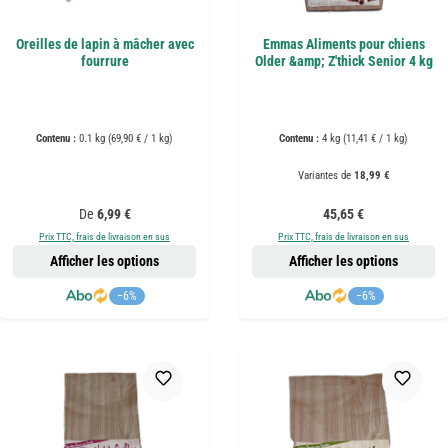
Oreilles de lapin à mâcher avec
Emmas Aliments pour chiens
fourrure
Older &amp; Z'thick Senior 4 kg
Contenu :
0.1 kg
(69,90 € / 1 kg)
Contenu :
4 kg
(11,41 € / 1 kg)
Variantes de
18,99 €
Prix régulier :
Prix régulier :
De
6,99 €
45,65 €
Prix TTC, frais de livraison en sus
Prix TTC, frais de livraison en sus
Afficher les options
Afficher les options
−6%
−6%