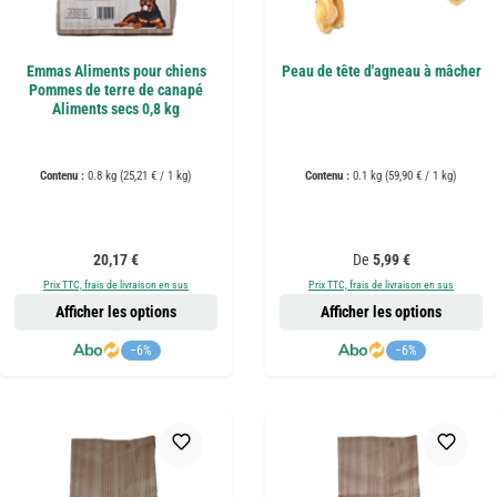
Emmas Aliments pour chiens
Peau de tête d'agneau à mâcher
Pommes de terre de canapé
Aliments secs 0,8 kg
Contenu :
0.8 kg
(25,21 € / 1 kg)
Contenu :
0.1 kg
(59,90 € / 1 kg)
Prix régulier :
Prix régulier :
20,17 €
De
5,99 €
Prix TTC, frais de livraison en sus
Prix TTC, frais de livraison en sus
Afficher les options
Afficher les options
−6%
−6%