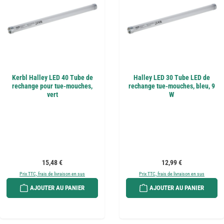
Kerbl Halley LED 40 Tube de
Halley LED 30 Tube LED de
rechange pour tue-mouches,
rechange tue-mouches, bleu, 9
vert
W
Prix régulier :
Prix régulier :
15,48 €
12,99 €
Prix TTC, frais de livraison en sus
Prix TTC, frais de livraison en sus
AJOUTER AU PANIER
AJOUTER AU PANIER