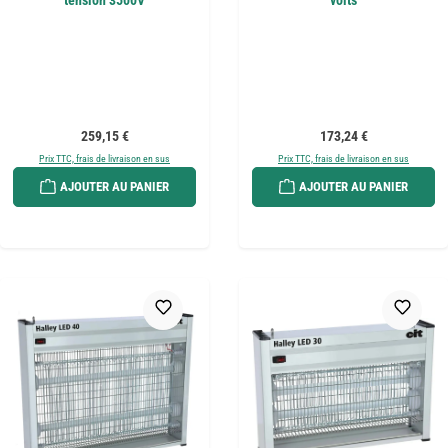
tension 3500V
volts
Prix régulier :
Prix régulier :
259,15 €
173,24 €
Prix TTC, frais de livraison en sus
Prix TTC, frais de livraison en sus
AJOUTER AU PANIER
AJOUTER AU PANIER