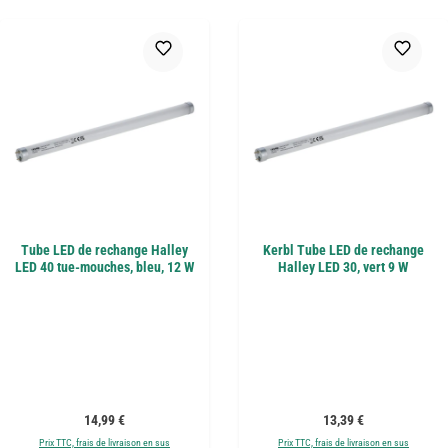
Tube LED de rechange Halley
Kerbl Tube LED de rechange
LED 40 tue-mouches, bleu, 12 W
Halley LED 30, vert 9 W
Prix régulier :
Prix régulier :
14,99 €
13,39 €
Prix TTC, frais de livraison en sus
Prix TTC, frais de livraison en sus