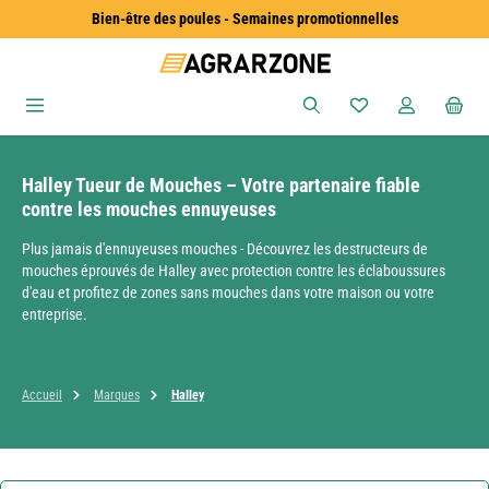
Bien-être des poules - Semaines promotionnelles
Passer au contenu principal
Vous avez 0 articles
Halley Tueur de Mouches – Votre partenaire fiable
contre les mouches ennuyeuses
Plus jamais d'ennuyeuses mouches - Découvrez les destructeurs de
mouches éprouvés de Halley avec protection contre les éclaboussures
d'eau et profitez de zones sans mouches dans votre maison ou votre
entreprise.
Accueil
Marques
Halley