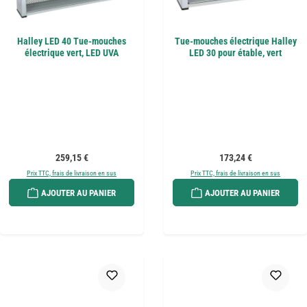
Halley LED 40 Tue-mouches
Tue-mouches électrique Halley
électrique vert, LED UVA
LED 30 pour étable, vert
Prix régulier :
Prix régulier :
259,15 €
173,24 €
Prix TTC, frais de livraison en sus
Prix TTC, frais de livraison en sus
AJOUTER AU PANIER
AJOUTER AU PANIER