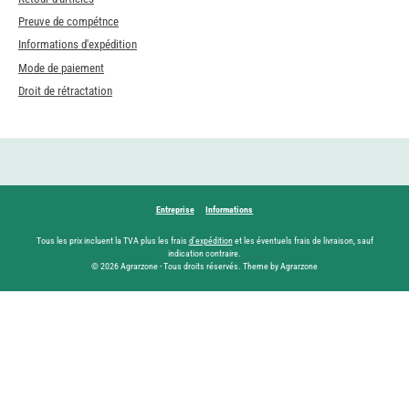
Preuve de compétnce
Informations d'expédition
Mode de paiement
Droit de rétractation
Entreprise
Informations
Tous les prix incluent la TVA plus les frais
d'expédition
et les éventuels frais de livraison, sauf
indication contraire.
© 2026 Agrarzone - Tous droits réservés. Theme by Agrarzone