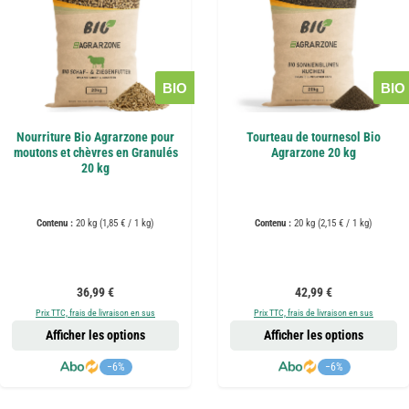
BIO
BIO
Nourriture Bio Agrarzone pour
Tourteau de tournesol Bio
moutons et chèvres en Granulés
Agrarzone 20 kg
20 kg
Contenu :
20 kg
(1,85 € / 1 kg)
Contenu :
20 kg
(2,15 € / 1 kg)
Prix régulier :
Prix régulier :
36,99 €
42,99 €
Prix TTC, frais de livraison en sus
Prix TTC, frais de livraison en sus
Afficher les options
Afficher les options
−6%
−6%