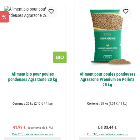
%
BIO
Aliment bio pour poules
Aliment pour poules pondeuses
pondeuses Agrarzone 20 kg
Agrarzone Premium en Pellets
25 kg
Contenu :
20 kg
(2,10 € / 1 kg)
Contenu :
25 kg
(1,34 € / 1 kg)
Prix de vente :
Prix régulier :
Prix régulier :
41,99 €
De
33,44 €
(économie de 8.7%)
Prix TTC, frais de livraison en sus
Prix TTC, frais de livraison en sus