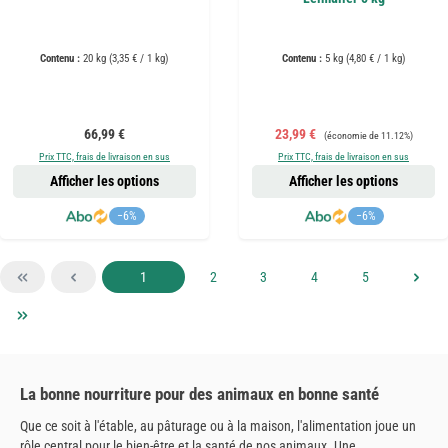
Contenu :
20 kg
(3,35 € / 1 kg)
Contenu :
5 kg
(4,80 € / 1 kg)
Prix régulier :
Prix de vente :
Prix régulier :
66,99 €
23,99 €
(économie de 11.12%)
Prix TTC, frais de livraison en sus
Prix TTC, frais de livraison en sus
Afficher les options
Afficher les options
−6%
−6%
Page
Page
Page
Page
Page
1
2
3
4
5
La bonne nourriture pour des animaux en bonne santé
Que ce soit à l'étable, au pâturage ou à la maison, l'alimentation joue un
rôle central pour le bien-être et la santé de nos animaux. Une