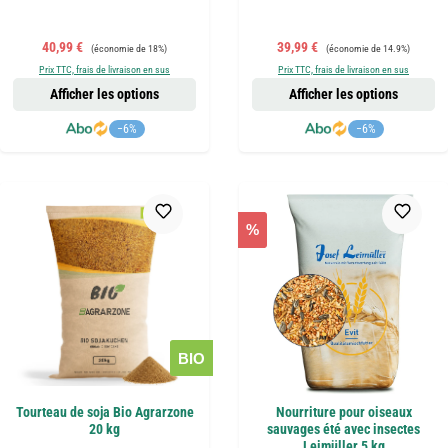
Prix de vente :
Prix régulier :
Prix de vente :
Prix régulier :
40,99 €
39,99 €
(économie de 18%)
(économie de 14.9%)
Prix TTC, frais de livraison en sus
Prix TTC, frais de livraison en sus
Afficher les options
Afficher les options
−6%
−6%
%
BIO
Tourteau de soja Bio Agrarzone
Nourriture pour oiseaux
20 kg
sauvages été avec insectes
Leimüller 5 kg