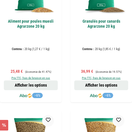
Aliment pour poules muesli
Granulés pour canards
Agrarzone 20 kg
Agrarzone 20 kg
Contenu :
20 kg
(1,27 € / 1 kg)
Contenu :
20 kg
(1,85 € / 1 kg)
Prix de vente :
Prix régulier :
Prix de vente :
Prix régulier :
25,48 €
36,99 €
(économie de 41.47%)
(économie de 19.57%)
Prix TTC, frais de livraison en sus
Prix TTC, frais de livraison en sus
Afficher les options
Afficher les options
−6%
−6%
%