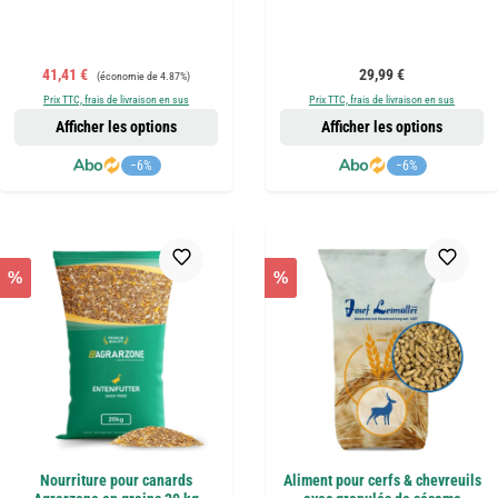
Prix de vente :
Prix régulier :
Prix régulier :
41,41 €
29,99 €
(économie de 4.87%)
Prix TTC, frais de livraison en sus
Prix TTC, frais de livraison en sus
Afficher les options
Afficher les options
−6%
−6%
%
%
Nourriture pour canards
Aliment pour cerfs & chevreuils