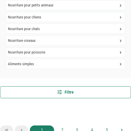
Nourriture pour petits animaux
Nourriture pour chiens
Nourriture pour chats
Nourriture oiseaux
Nourriture pour poissons
Aliments simples
Filtre
Page
Page
Page
Page
Page
1
2
3
4
5