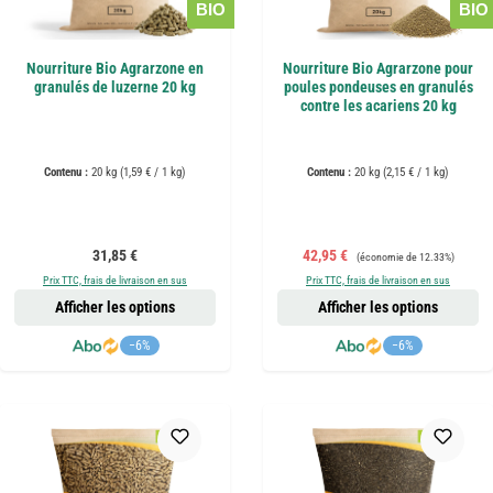
BIO
BIO
Nourriture Bio Agrarzone en
Nourriture Bio Agrarzone pour
granulés de luzerne 20 kg
poules pondeuses en granulés
contre les acariens 20 kg
Contenu :
20 kg
(1,59 € / 1 kg)
Contenu :
20 kg
(2,15 € / 1 kg)
Prix régulier :
Prix de vente :
Prix régulier :
31,85 €
42,95 €
(économie de 12.33%)
Prix TTC, frais de livraison en sus
Prix TTC, frais de livraison en sus
Afficher les options
Afficher les options
−6%
−6%