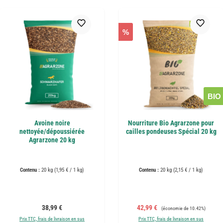
%
BIO
Avoine noire
Nourriture Bio Agrarzone pour
nettoyée/dépoussiérée
cailles pondeuses Spécial 20 kg
Agrarzone 20 kg
Contenu :
20 kg
(1,95 € / 1 kg)
Contenu :
20 kg
(2,15 € / 1 kg)
Prix régulier :
Prix de vente :
Prix régulier :
38,99 €
42,99 €
(économie de 10.42%)
Prix TTC, frais de livraison en sus
Prix TTC, frais de livraison en sus