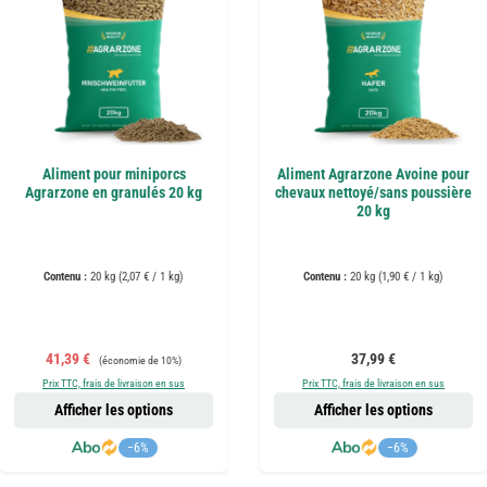
Aliment pour miniporcs
Aliment Agrarzone Avoine pour
Agrarzone en granulés 20 kg
chevaux nettoyé/sans poussière
20 kg
Contenu :
20 kg
(2,07 € / 1 kg)
Contenu :
20 kg
(1,90 € / 1 kg)
Prix de vente :
Prix régulier :
Prix régulier :
41,39 €
37,99 €
(économie de 10%)
Prix TTC, frais de livraison en sus
Prix TTC, frais de livraison en sus
Afficher les options
Afficher les options
−6%
−6%