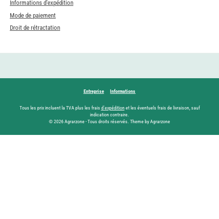
Informations d'expédition
Mode de paiement
Droit de rétractation
Entreprise
Informations
Tous les prix incluent la TVA plus les frais
d'expédition
et les éventuels frais de livraison, sauf
indication contraire.
© 2026 Agrarzone - Tous droits réservés. Theme by Agrarzone