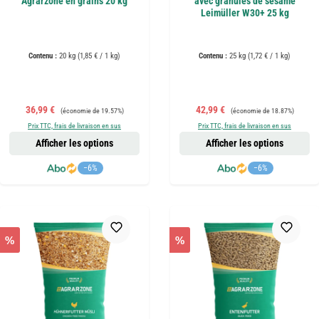
Agrarzone en grains 20 kg
avec granulés de sésame
Leimüller W30+ 25 kg
Contenu :
20 kg
(1,85 € / 1 kg)
Contenu :
25 kg
(1,72 € / 1 kg)
Prix de vente :
Prix régulier :
Prix de vente :
Prix régulier :
36,99 €
42,99 €
(économie de 19.57%)
(économie de 18.87%)
Prix TTC, frais de livraison en sus
Prix TTC, frais de livraison en sus
Afficher les options
Afficher les options
−6%
−6%
%
%