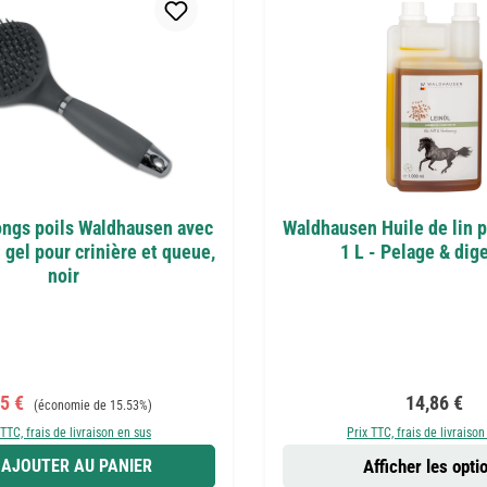
ongs poils Waldhausen avec
Waldhausen Huile de lin 
gel pour crinière et queue,
1 L - Pelage & dig
noir
x de vente :
Prix régulier :
Prix régulie
25 €
14,86 €
(économie de 15.53%)
 TTC, frais de livraison en sus
Prix TTC, frais de livraison
AJOUTER AU PANIER
Afficher les opti