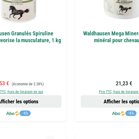
sen Granulés Spiruline
Waldhausen Mega Minera
avorise la musculature, 1 kg
minéral pour chevau
x de vente :
Prix régulier :
Prix régulie
,53 €
21,23 €
(économie de 2.38%)
 TTC, frais de livraison en sus
Prix TTC, frais de livraison
fficher les options
Afficher les opti
−6%
−6%