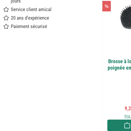
jours
%
Service client amical
20 ans d'expérience
Paiement sécurisé
Brosse à l
poignée en 
Pri
9,
Prix