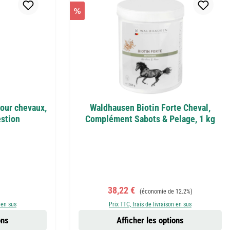
%
pour chevaux,
Waldhausen Biotin Forte Cheval,
estion
Complément Sabots & Pelage, 1 kg
r :
Prix de vente :
Prix régulier :
38,22 €
(économie de 12.2%)
 en sus
Prix TTC, frais de livraison en sus
ons
Afficher les options