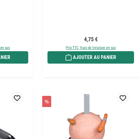
r :
Prix régulier :
4,75 €
 en sus
Prix TTC, frais de livraison en sus
NIER
AJOUTER AU PANIER
%