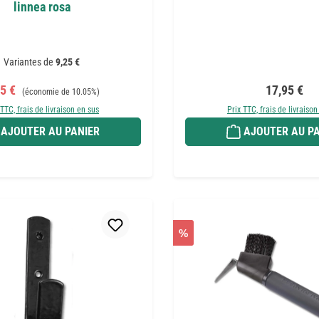
linnea rosa
Variantes de
9,25 €
x de vente :
Prix régulier :
Prix régulie
85 €
17,95 €
(économie de 10.05%)
 TTC, frais de livraison en sus
Prix TTC, frais de livraison
AJOUTER AU PANIER
AJOUTER AU PA
%