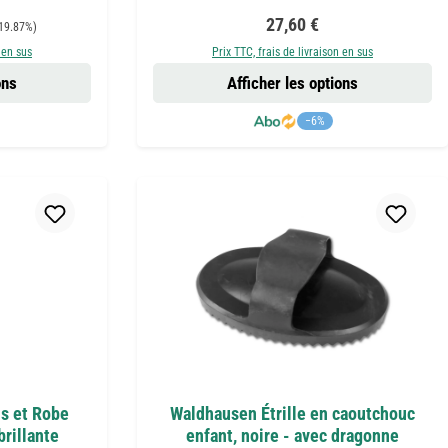
Prix régulier :
27,60 €
19.87%)
 en sus
Prix TTC, frais de livraison en sus
ons
Afficher les options
−6%
s et Robe
Waldhausen Étrille en caoutchouc
brillante
enfant, noire - avec dragonne