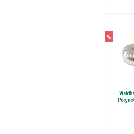
%
Waldha
Poignée