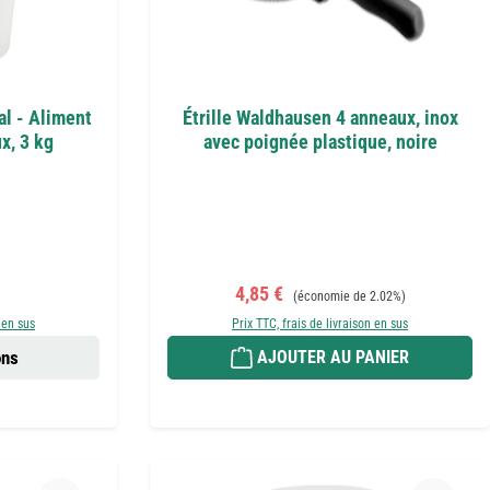
l - Aliment
Étrille Waldhausen 4 anneaux, inox
x, 3 kg
avec poignée plastique, noire
r :
Prix de vente :
Prix régulier :
4,85 €
(économie de 2.02%)
 en sus
Prix TTC, frais de livraison en sus
ons
AJOUTER AU PANIER