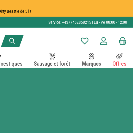
ty Beastie de 5 l !
Service:
+4377462858215
| Lu - Ve 08:00 - 12:00
Vous avez 0 articles dans v
mestiques
Sauvage et forêt
Marques
Offres