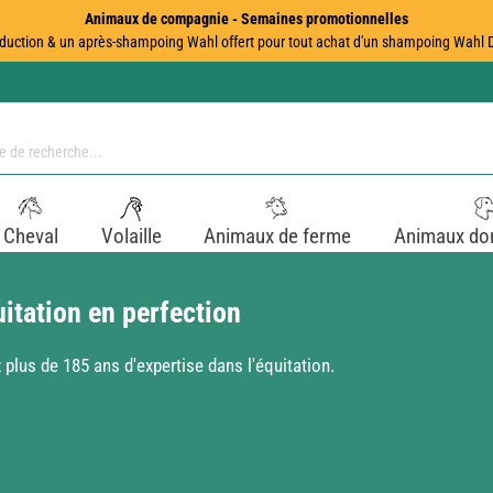
Animaux de compagnie - Semaines promotionnelles
duction & un après-shampoing Wahl offert pour tout achat d'un shampoing Wahl Dir
Cheval
Volaille
Animaux de ferme
Animaux do
tation en perfection
lus de 185 ans d'expertise dans l'équitation.