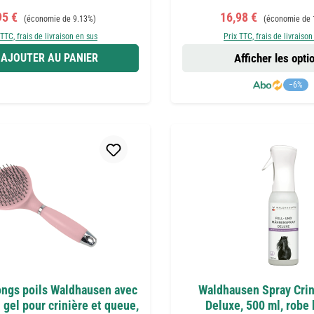
x de vente :
Prix régulier :
Prix de vente :
Prix régulier :
95 €
16,98 €
(économie de 9.13%)
(économie de 
 TTC, frais de livraison en sus
Prix TTC, frais de livraison
AJOUTER AU PANIER
Afficher les opti
−6%
ongs poils Waldhausen avec
Waldhausen Spray Crin
gel pour crinière et queue,
Deluxe, 500 ml, robe 