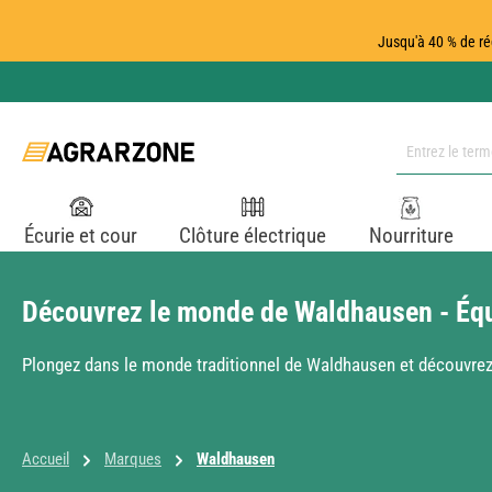
ser au contenu principal
Passer à la recherche
Passer à la navigation principale
Jusqu'à 40 % de ré
Écurie et cour
Clôture électrique
Nourriture
Découvrez le monde de Waldhausen - Équi
Plongez dans le monde traditionnel de Waldhausen et découvrez p
Accueil
Marques
Waldhausen