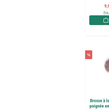
Pri
9,
Prix
%
Brosse à l
poignée en 