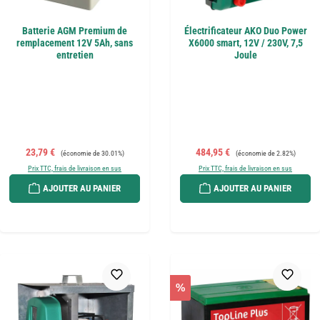
Batterie AGM Premium de
Électrificateur AKO Duo Power
remplacement 12V 5Ah, sans
X6000 smart, 12V / 230V, 7,5
entretien
Joule
Prix de vente :
Prix régulier :
Prix de vente :
Prix régulier :
23,79 €
484,95 €
(économie de 30.01%)
(économie de 2.82%)
Prix TTC, frais de livraison en sus
Prix TTC, frais de livraison en sus
AJOUTER AU PANIER
AJOUTER AU PANIER
%