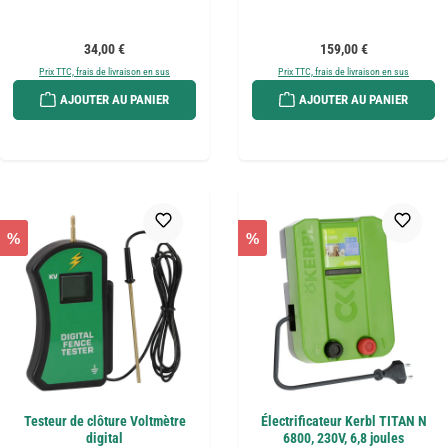
Prix régulier :
Prix régulier :
34,00 €
159,00 €
Prix TTC, frais de livraison en sus
Prix TTC, frais de livraison en sus
AJOUTER AU PANIER
AJOUTER AU PANIER
%
%
Testeur de clôture Voltmètre
Électrificateur Kerbl TITAN N
digital
6800, 230V, 6,8 joules