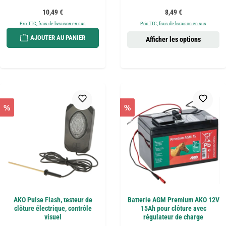
Prix régulier :
Prix régulier :
10,49 €
8,49 €
Prix TTC, frais de livraison en sus
Prix TTC, frais de livraison en sus
AJOUTER AU PANIER
Afficher les options
%
%
AKO Pulse Flash, testeur de
Batterie AGM Premium AKO 12V
clôture électrique, contrôle
15Ah pour clôture avec
visuel
régulateur de charge