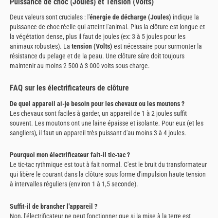
Puissance de choc (Joules) et Tension (Volts)
Deux valeurs sont cruciales : l'
énergie de décharge (Joules)
indique la
puissance de choc réelle qui atteint l'animal. Plus la clôture est longue et
la végétation dense, plus il faut de joules (ex: 3 à 5 joules pour les
animaux robustes). La
tension (Volts)
est nécessaire pour surmonter la
résistance du pelage et de la peau. Une clôture sûre doit toujours
maintenir au moins 2 500 à 3 000 volts sous charge.
FAQ sur les électrificateurs de clôture
De quel appareil ai-je besoin pour les chevaux ou les moutons ?
Les chevaux sont faciles à garder, un appareil de 1 à 2 joules suffit
souvent. Les moutons ont une laine épaisse et isolante. Pour eux (et les
sangliers), il faut un appareil très puissant d'au moins 3 à 4 joules.
Pourquoi mon électrificateur fait-il tic-tac ?
Le tic-tac rythmique est tout à fait normal. C'est le bruit du transformateur
qui libère le courant dans la clôture sous forme d'impulsion haute tension
à intervalles réguliers (environ 1 à 1,5 seconde).
Suffit-il de brancher l'appareil ?
Non, l'électrificateur ne peut fonctionner que si la mise à la terre est