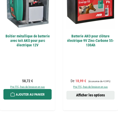
Boîtier métallique de batterie
Batterie AKO pour clôture
avec toit AKO pour parc
électrique 9V Zinc-Carbone 55-
électrique 12V
130Ah
Prix régulier :
Prix de vente :
Prix régulier :
58,72 €
De
18,99 €
(économie de 4.04%)
Prix TTC, frais de livraison en sus
Prix TTC, frais de livraison en sus
AJOUTER AU PANIER
Afficher les options