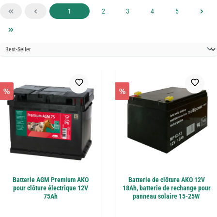
Page
Page
Page
Page
Page
1
2
3
4
5
%
%
Batterie AGM Premium AKO
Batterie de clôture AKO 12V
pour clôture électrique 12V
18Ah, batterie de rechange pour
75Ah
panneau solaire 15-25W