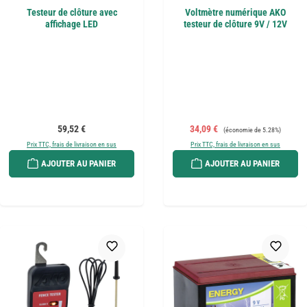
Testeur de clôture avec
Voltmètre numérique AKO
affichage LED
testeur de clôture 9V / 12V
Prix régulier :
Prix de vente :
Prix régulier :
59,52 €
34,09 €
(économie de 5.28%)
Prix TTC, frais de livraison en sus
Prix TTC, frais de livraison en sus
AJOUTER AU PANIER
AJOUTER AU PANIER