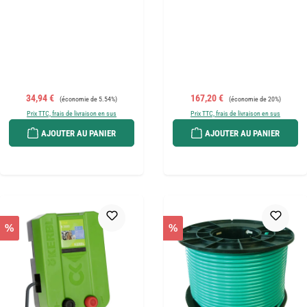
Prix de vente :
Prix régulier :
Prix de vente :
Prix régulier :
34,94 €
167,20 €
(économie de 5.54%)
(économie de 20%)
Prix TTC, frais de livraison en sus
Prix TTC, frais de livraison en sus
AJOUTER AU PANIER
AJOUTER AU PANIER
%
%