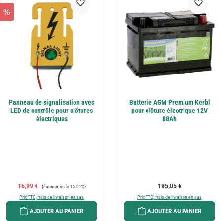
%
Panneau de signalisation avec
Batterie AGM Premium Kerbl
LED de contrôle pour clôtures
pour clôture électrique 12V
électriques
88Ah
Prix de vente :
Prix régulier :
Prix régulier :
16,99 €
195,05 €
(économie de 15.01%)
Prix TTC, frais de livraison en sus
Prix TTC, frais de livraison en sus
AJOUTER AU PANIER
AJOUTER AU PANIER