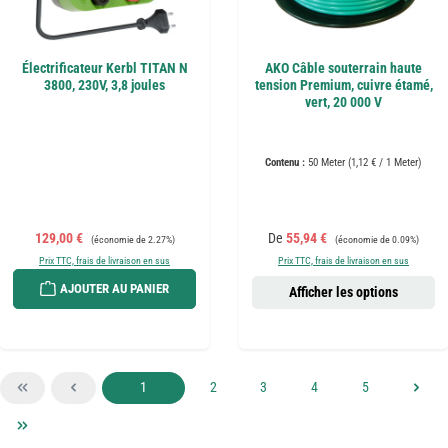
Électrificateur Kerbl TITAN N
AKO Câble souterrain haute
3800, 230V, 3,8 joules
tension Premium, cuivre étamé,
vert, 20 000 V
Contenu :
50 Meter
(1,12 € / 1 Meter)
Prix de vente :
Prix régulier :
Prix de vente :
Prix régulier :
129,00 €
De
55,94 €
(économie de 2.27%)
(économie de 0.09%)
Prix TTC, frais de livraison en sus
Prix TTC, frais de livraison en sus
AJOUTER AU PANIER
Afficher les options
Page
Page
Page
Page
Page
1
2
3
4
5