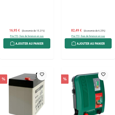
Prix de vente :
Prix régulier :
Prix de vente :
Prix régulier :
16,95 €
82,49 €
(économie de 15.21%)
(économie de 6.25%)
Prix TTC, frais de livraison en sus
Prix TTC, frais de livraison en sus
AJOUTER AU PANIER
AJOUTER AU PANIER
%
%