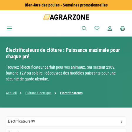
Bien-être des poules - Semaines promotionnelles
Passer au contenu principal
Vous avez 0 articles
Électrificateurs de clôture : Puissance maximale pour
chaque pré
Trouvez l'électrificateur parfait pour vos animaux. Sur secteur 230V,
batterie 12V ou solaire : découvrez des modèles puissants pour une
sécurité de garde absolue.
Accueil
Clôture électrique
Électrificateurs
Électrificateurs 9V