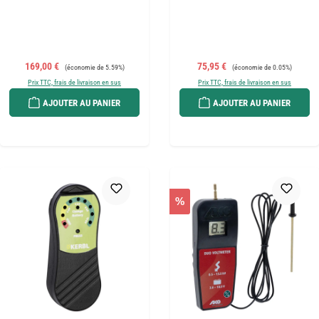
Prix de vente :
Prix régulier :
Prix de vente :
Prix régulier :
169,00 €
75,95 €
(économie de 5.59%)
(économie de 0.05%)
Prix TTC, frais de livraison en sus
Prix TTC, frais de livraison en sus
AJOUTER AU PANIER
AJOUTER AU PANIER
%