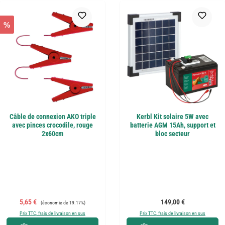
%
Câble de connexion AKO triple
Kerbl Kit solaire 5W avec
avec pinces crocodile, rouge
batterie AGM 15Ah, support et
2x60cm
bloc secteur
Prix de vente :
Prix régulier :
Prix régulier :
5,65 €
149,00 €
(économie de 19.17%)
Prix TTC, frais de livraison en sus
Prix TTC, frais de livraison en sus