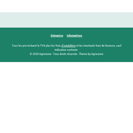
Entreprise
Informations
Tous les prix incluent la TVA plus les frais
d'expédition
et les éventuels frais de livraison, sauf
indication contraire.
© 2026 Agrarzone - Tous droits réservés. Theme by Agrarzone