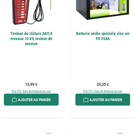
Testeur de clôture AKO 8
Batterie sèche spéciale zinc-air
niveaux 10 kV, testeur de
9V 55Ah
tension
Prix régulier :
Prix régulier :
15,99 €
24,35 €
Prix TTC, frais de livraison en sus
Prix TTC, frais de livraison en sus
AJOUTER AU PANIER
AJOUTER AU PANIER