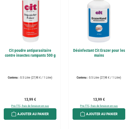
Cit poudre antiparasitaire
Désinfectant Cit Erazer pour les
contre insectes rampants 500 g
mains
Contenu :
0.5 Litre
(27,98 € / 1 Litre)
Contenu :
0.5 Litre
(27,98 € / 1 Litre)
Prix régulier :
Prix régulier :
13,99 €
13,99 €
Prix TTC, frais de livraison en sus
Prix TTC, frais de livraison en sus
AJOUTER AU PANIER
AJOUTER AU PANIER