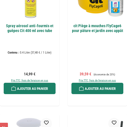
Spray aérosol anti-fourmis et
cit Piège à mouches FlyCage6
guêpes Cit 400 ml avec tube
pour pâture et jardin avec appât
Contenu :
0.4 Litre
(37,48 € / 1 Litre)
Prix régulier :
Prix de vente :
Prix régulier :
14,99 €
39,59 €
(économie de 20%)
Prix TTC, frais de livraison en sus
Prix TTC, frais de livraison en sus
AJOUTER AU PANIER
AJOUTER AU PANIER