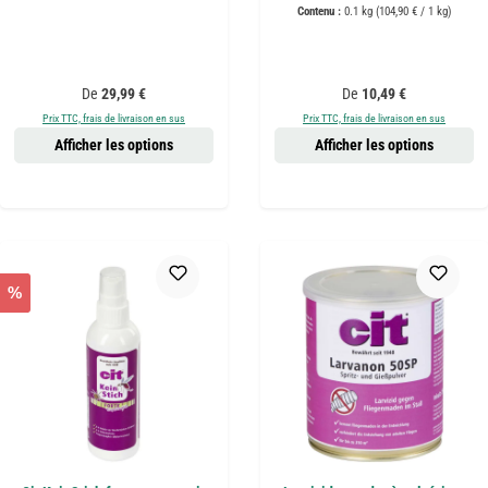
Contenu :
0.1 kg
(104,90 € / 1 kg)
Prix régulier :
Prix régulier :
De
29,99 €
De
10,49 €
Prix TTC, frais de livraison en sus
Prix TTC, frais de livraison en sus
Afficher les options
Afficher les options
%