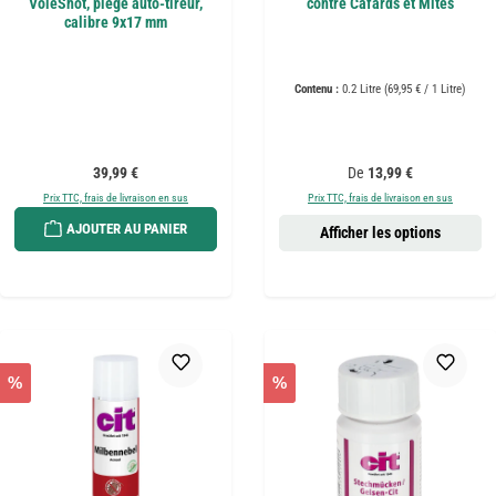
VoleShot, piège auto-tireur,
contre Cafards et Mites
calibre 9x17 mm
Contenu :
0.2 Litre
(69,95 € / 1 Litre)
Prix régulier :
Prix régulier :
39,99 €
De
13,99 €
Prix TTC, frais de livraison en sus
Prix TTC, frais de livraison en sus
AJOUTER AU PANIER
Afficher les options
%
%