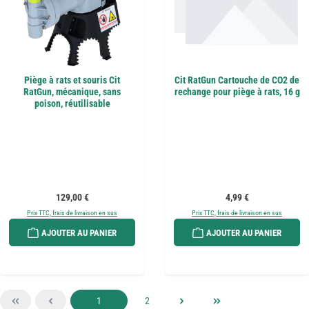
Piège à rats et souris Cit
Cit RatGun Cartouche de CO2 de
RatGun, mécanique, sans
rechange pour piège à rats, 16 g
poison, réutilisable
Prix régulier :
Prix régulier :
129,00 €
4,99 €
Prix TTC, frais de livraison en sus
Prix TTC, frais de livraison en sus
AJOUTER AU PANIER
AJOUTER AU PANIER
Page
Page
1
2