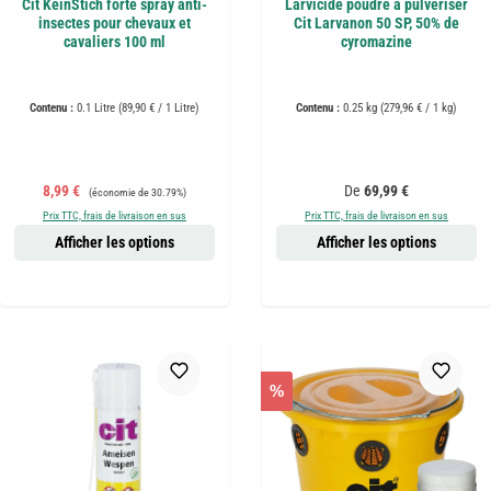
Cit KeinStich forte spray anti-
Larvicide poudre à pulvériser
insectes pour chevaux et
Cit Larvanon 50 SP, 50% de
cavaliers 100 ml
cyromazine
Contenu :
0.1 Litre
(89,90 € / 1 Litre)
Contenu :
0.25 kg
(279,96 € / 1 kg)
Prix de vente :
Prix régulier :
Prix régulier :
8,99 €
De
69,99 €
(économie de 30.79%)
Prix TTC, frais de livraison en sus
Prix TTC, frais de livraison en sus
Afficher les options
Afficher les options
%