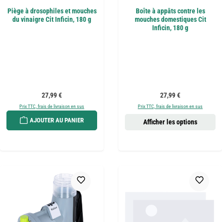
Piège à drosophiles et mouches
Boîte à appâts contre les
du vinaigre Cit Inficin, 180 g
mouches domestiques Cit
Inficin, 180 g
Prix régulier :
Prix régulier :
27,99 €
27,99 €
Prix TTC, frais de livraison en sus
Prix TTC, frais de livraison en sus
AJOUTER AU PANIER
Afficher les options