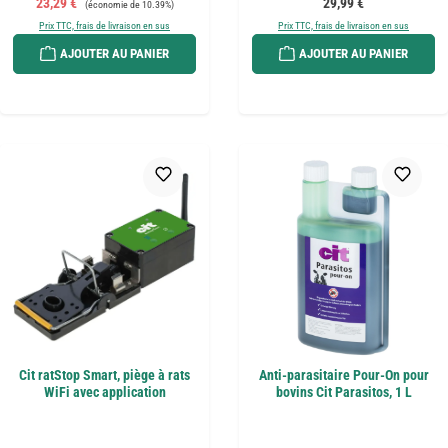
Prix de vente :
Prix régulier :
23,29 €
29,99 €
(économie de 10.39%)
Prix TTC, frais de livraison en sus
Prix TTC, frais de livraison en sus
AJOUTER AU PANIER
AJOUTER AU PANIER
Cit ratStop Smart, piège à rats
Anti-parasitaire Pour-On pour
WiFi avec application
bovins Cit Parasitos, 1 L