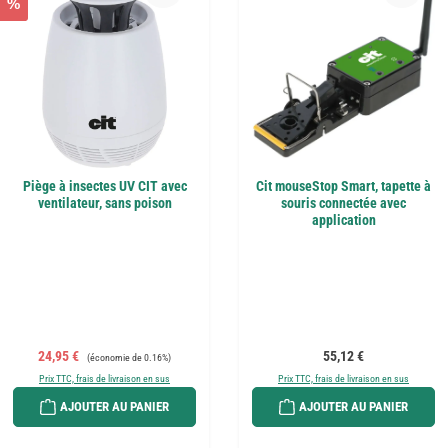
%
Piège à insectes UV CIT avec
Cit mouseStop Smart, tapette à
ventilateur, sans poison
souris connectée avec
application
Prix de vente :
Prix régulier :
Prix régulier :
24,95 €
55,12 €
(économie de 0.16%)
Prix TTC, frais de livraison en sus
Prix TTC, frais de livraison en sus
AJOUTER AU PANIER
AJOUTER AU PANIER