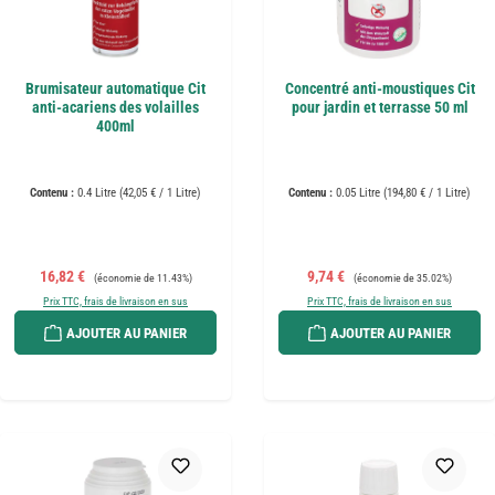
Brumisateur automatique Cit
Concentré anti-moustiques Cit
anti-acariens des volailles
pour jardin et terrasse 50 ml
400ml
Contenu :
0.4 Litre
(42,05 € / 1 Litre)
Contenu :
0.05 Litre
(194,80 € / 1 Litre)
Prix de vente :
Prix régulier :
Prix de vente :
Prix régulier :
16,82 €
9,74 €
(économie de 11.43%)
(économie de 35.02%)
Prix TTC, frais de livraison en sus
Prix TTC, frais de livraison en sus
AJOUTER AU PANIER
AJOUTER AU PANIER