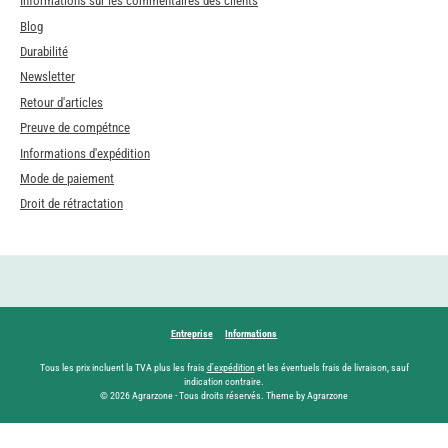
Informations sur les commentaires des clients
Blog
Durabilité
Newsletter
Retour d'articles
Preuve de compétnce
Informations d'expédition
Mode de paiement
Droit de rétractation
Entreprise
Informations
Tous les prix incluent la TVA plus les frais
d'expédition
et les éventuels frais de livraison, sauf
indication contraire.
© 2026 Agrarzone - Tous droits réservés. Theme by Agrarzone