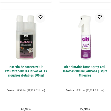
Insecticide concentré Cit
Cit KeinStich forte Spray Anti-
CyDiMix pour les larves et les
Insectes 300 ml, efficace jusqu'à
mouches d'étables 500 ml
8 heures
Contenu :
0.5 Litre
(91,98 € / 1 Litre)
Contenu :
0.3 Litre
(93,30 € / 1 Litre)
Prix régulier :
Prix régulier :
45,99 €
27,99 €