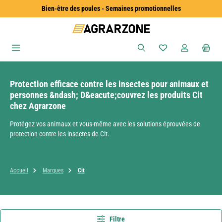
Bien-être des poules - Semaines promotionnelles
Passer au contenu principal
Vous avez 0 articles
Protection efficace contre les insectes pour animaux et
personnes &ndash; D&eacute;couvrez les produits Cit
chez Agrarzone
Protégez vos animaux et vous-même avec les solutions éprouvées de
protection contre les insectes de Cit.
Accueil
Marques
Cit
Filtre