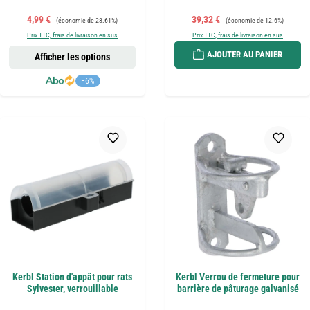
Prix de vente :
Prix régulier :
Prix de vente :
Prix régulier :
4,99 €
39,32 €
(économie de 28.61%)
(économie de 12.6%)
Prix TTC, frais de livraison en sus
Prix TTC, frais de livraison en sus
AJOUTER AU PANIER
Afficher les options
−6%
Kerbl Station d'appât pour rats
Kerbl Verrou de fermeture pour
Sylvester, verrouillable
barrière de pâturage galvanisé