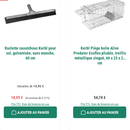
Raclette caoutchouc Kerbl pour
Kerbl Piège boîte Alive
sol, galvanisée, sans manche,
Predator Ecoflex pliable, treillis
60 cm
métallique zingué, 66 x 23 x 24
cm
Variantes de
14,95 €
Prix de vente :
Prix régulier :
Prix régulier :
18,95 €
54,74 €
(économie de 0.21%)
Prix TTC, frais de livraison en sus
Prix TTC, frais de livraison en sus
AJOUTER AU PANIER
AJOUTER AU PANIER