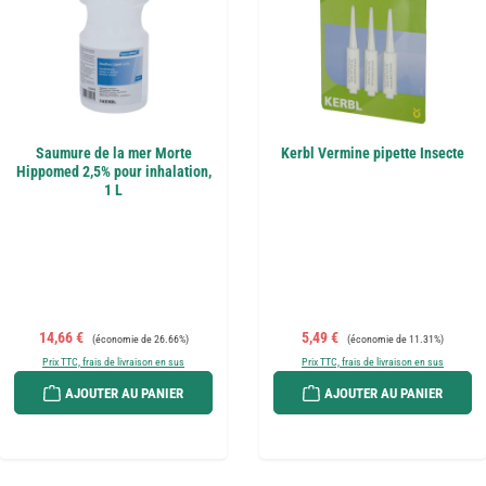
Saumure de la mer Morte
Kerbl Vermine pipette Insecte
Hippomed 2,5% pour inhalation,
1 L
Prix de vente :
Prix régulier :
Prix de vente :
Prix régulier :
14,66 €
5,49 €
(économie de 26.66%)
(économie de 11.31%)
Prix TTC, frais de livraison en sus
Prix TTC, frais de livraison en sus
AJOUTER AU PANIER
AJOUTER AU PANIER