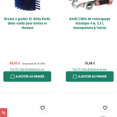
Brosse à gratter XL Betty Kerbl,
Kerbl Câble de remorquage
demi-ronde pour bovins et
élastique 4 m, 3,5 t,
chevaux
mousquetons & fanion
Prix de vente :
Prix régulier :
Prix régulier :
58,43 €
16,48 €
(économie de 10.09%)
Prix TTC, frais de livraison en sus
Prix TTC, frais de livraison en sus
AJOUTER AU PANIER
AJOUTER AU PANIER
%