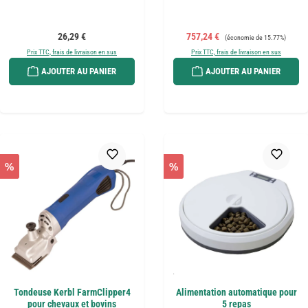
Prix régulier :
Prix de vente :
Prix régulier :
26,29 €
757,24 €
(économie de 15.77%)
Prix TTC, frais de livraison en sus
Prix TTC, frais de livraison en sus
AJOUTER AU PANIER
AJOUTER AU PANIER
%
%
Tondeuse Kerbl FarmClipper4
Alimentation automatique pour
pour chevaux et bovins
5 repas