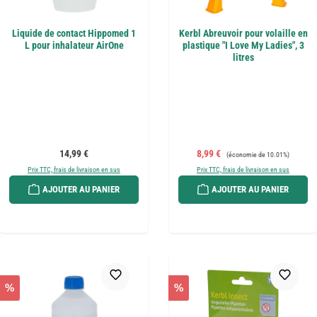
Liquide de contact Hippomed 1
Kerbl Abreuvoir pour volaille en
L pour inhalateur AirOne
plastique "I Love My Ladies", 3
litres
Prix régulier :
Prix de vente :
Prix régulier :
14,99 €
8,99 €
(économie de 10.01%)
Prix TTC, frais de livraison en sus
Prix TTC, frais de livraison en sus
AJOUTER AU PANIER
AJOUTER AU PANIER
%
%