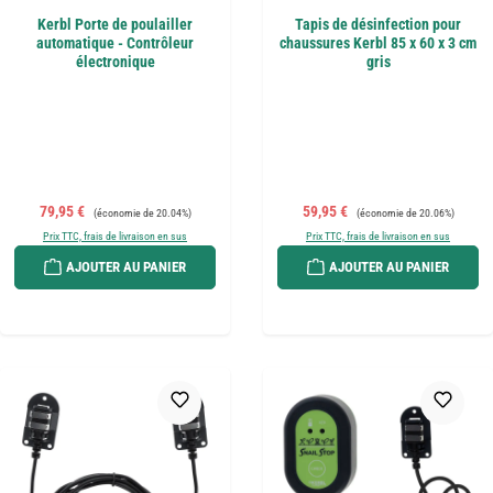
Kerbl Porte de poulailler
Tapis de désinfection pour
automatique - Contrôleur
chaussures Kerbl 85 x 60 x 3 cm
électronique
gris
Prix de vente :
Prix régulier :
Prix de vente :
Prix régulier :
79,95 €
59,95 €
(économie de 20.04%)
(économie de 20.06%)
Prix TTC, frais de livraison en sus
Prix TTC, frais de livraison en sus
AJOUTER AU PANIER
AJOUTER AU PANIER