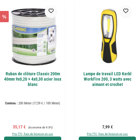
%
Ruban de clôture Classic 200m
Lampe de travail LED Kerbl
40mm 9x0,20 + 4x0,30 acier inox
WorkFire 200, 3 watts avec
blanc
aimant et crochet
Contenu :
200 Meter
(17,59 € / 100 Meter)
Prix de vente :
Prix régulier :
Prix régulier :
35,17 €
7,99 €
(économie de 9.8%)
Prix TTC, frais de livraison en sus
Prix TTC, frais de livraison en sus