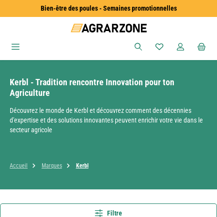
Bien-être des poules - Semaines promotionnelles
Passer au contenu principal
Vous avez 0 articles
Kerbl - Tradition rencontre Innovation pour ton
Agriculture
Découvrez le monde de Kerbl et découvrez comment des décennies
d'expertise et des solutions innovantes peuvent enrichir votre vie dans le
secteur agricole
Accueil
Marques
Kerbl
Filtre