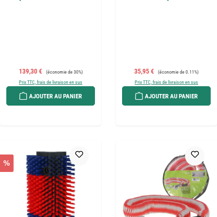
Prix de vente :
Prix régulier :
Prix de vente :
Prix régulier :
139,30 €
35,95 €
(économie de 30%)
(économie de 0.11%)
Prix TTC, frais de livraison en sus
Prix TTC, frais de livraison en sus
AJOUTER AU PANIER
AJOUTER AU PANIER
%