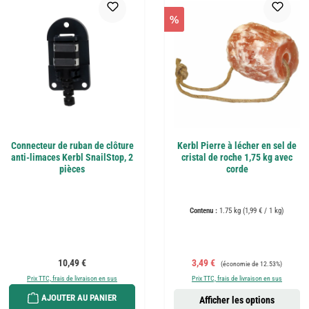
%
Connecteur de ruban de clôture
Kerbl Pierre à lécher en sel de
anti-limaces Kerbl SnailStop, 2
cristal de roche 1,75 kg avec
pièces
corde
Contenu :
1.75 kg
(1,99 € / 1 kg)
Prix régulier :
Prix de vente :
Prix régulier :
10,49 €
3,49 €
(économie de 12.53%)
Prix TTC, frais de livraison en sus
Prix TTC, frais de livraison en sus
AJOUTER AU PANIER
Afficher les options