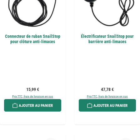
Connecteur de ruban SnailStop
Électrificateur SnailStop pour
pour clôture anti-limaces
barrière anti-limaces
Prix régulier :
Prix régulier :
15,99 €
47,78 €
Prix TTC, frais de livraison en sus
Prix TTC, frais de livraison en sus
AJOUTER AU PANIER
AJOUTER AU PANIER