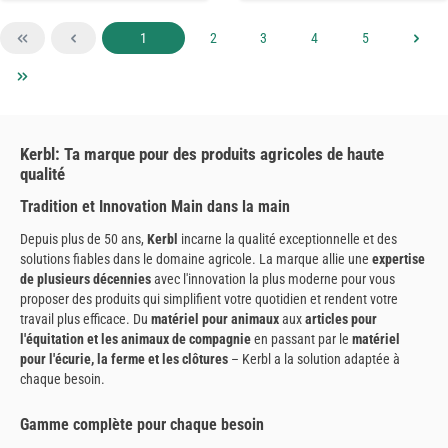
Page
Page
Page
Page
Page
1
2
3
4
5
Kerbl: Ta marque pour des produits agricoles de haute
qualité
Tradition et Innovation Main dans la main
Depuis plus de 50 ans,
Kerbl
incarne la qualité exceptionnelle et des
solutions fiables dans le domaine agricole. La marque allie une
expertise
de plusieurs décennies
avec l'innovation la plus moderne pour vous
proposer des produits qui simplifient votre quotidien et rendent votre
travail plus efficace. Du
matériel pour animaux
aux
articles pour
l'équitation et les animaux de compagnie
en passant par le
matériel
pour l'écurie, la ferme et les clôtures
– Kerbl a la solution adaptée à
chaque besoin.
Gamme complète pour chaque besoin