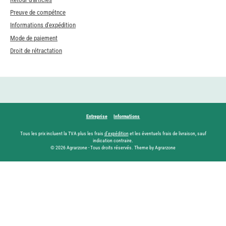
Preuve de compétnce
Informations d'expédition
Mode de paiement
Droit de rétractation
Entreprise
Informations
Tous les prix incluent la TVA plus les frais
d'expédition
et les éventuels frais de livraison, sauf
indication contraire.
© 2026 Agrarzone - Tous droits réservés. Theme by Agrarzone