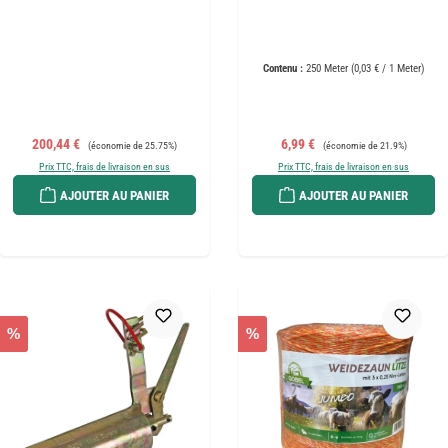
Contenu :
250 Meter
(0,03 € / 1 Meter)
Prix de vente :
Prix régulier :
Prix de vente :
Prix régulier :
200,44 €
6,99 €
(économie de 25.75%)
(économie de 21.9%)
Prix TTC, frais de livraison en sus
Prix TTC, frais de livraison en sus
AJOUTER AU PANIER
AJOUTER AU PANIER
%
%