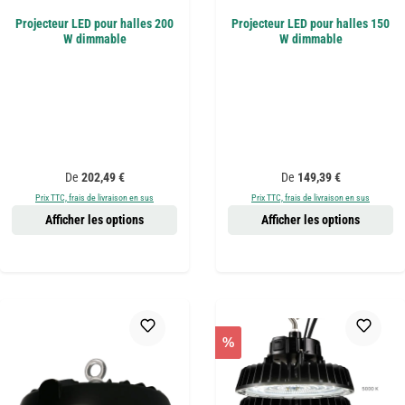
Projecteur LED pour halles 200
Projecteur LED pour halles 150
W dimmable
W dimmable
Prix régulier :
Prix régulier :
De
202,49 €
De
149,39 €
Prix TTC, frais de livraison en sus
Prix TTC, frais de livraison en sus
Afficher les options
Afficher les options
%