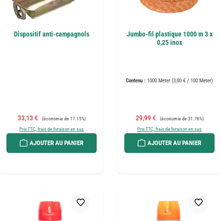
Dispositif anti-campagnols
Jumbo-fil plastique 1000 m 3 x
0,25 inox
Contenu :
1000 Meter
(3,00 € / 100 Meter)
Prix de vente :
Prix régulier :
Prix de vente :
Prix régulier :
33,13 €
29,99 €
(économie de 17.15%)
(économie de 31.76%)
Prix TTC, frais de livraison en sus
Prix TTC, frais de livraison en sus
AJOUTER AU PANIER
AJOUTER AU PANIER