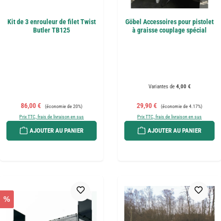
Kit de 3 enrouleur de filet Twist
Göbel Accessoires pour pistolet
Butler TB125
à graisse couplage spécial
Variantes de
4,00 €
Prix de vente :
Prix régulier :
Prix de vente :
Prix régulier :
86,00 €
29,90 €
(économie de 20%)
(économie de 4.17%)
Prix TTC, frais de livraison en sus
Prix TTC, frais de livraison en sus
AJOUTER AU PANIER
AJOUTER AU PANIER
%