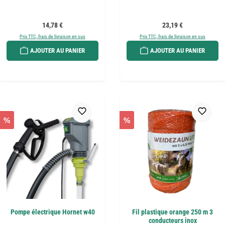
Prix régulier :
Prix régulier :
14,78 €
23,19 €
Prix TTC, frais de livraison en sus
Prix TTC, frais de livraison en sus
AJOUTER AU PANIER
AJOUTER AU PANIER
%
%
Pompe électrique Hornet w40
Fil plastique orange 250 m 3
conducteurs inox