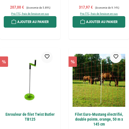
Prix de vente :
Prix régulier :
Prix de vente :
Prix régulier :
207,00 €
317,97 €
(économie de 5.89%)
(économie de 9.14%)
Prix TTC, frais de livraison en sus
Prix TTC, frais de livraison en sus
AJOUTER AU PANIER
AJOUTER AU PANIER
%
%
Enrouleur de filet Twist Butler
Filet Euro-Mustang électrifié,
TB125
double pointe, orange, 50 m x
145 cm