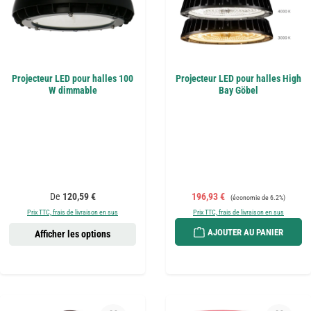
Projecteur LED pour halles 100
Projecteur LED pour halles High
W dimmable
Bay Göbel
Prix régulier :
Prix de vente :
Prix régulier :
De
120,59 €
196,93 €
(économie de 6.2%)
Prix TTC, frais de livraison en sus
Prix TTC, frais de livraison en sus
AJOUTER AU PANIER
Afficher les options