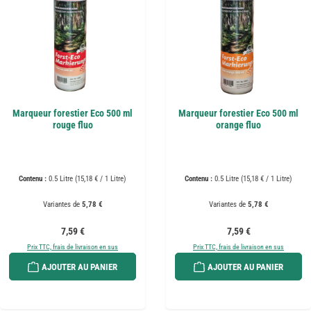
Marqueur forestier Eco 500 ml
Marqueur forestier Eco 500 ml
rouge fluo
orange fluo
Contenu :
0.5 Litre
(15,18 € / 1 Litre)
Contenu :
0.5 Litre
(15,18 € / 1 Litre)
Variantes de
5,78 €
Variantes de
5,78 €
Prix régulier :
Prix régulier :
7,59 €
7,59 €
Prix TTC, frais de livraison en sus
Prix TTC, frais de livraison en sus
AJOUTER AU PANIER
AJOUTER AU PANIER