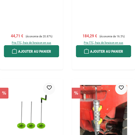
Prix de vente :
Prix régulier :
Prix de vente :
Prix régulier :
44,71 €
184,29 €
(économie de 20.87%)
(économie de 16.5%)
Prix TTC, frais de livraison en sus
Prix TTC, frais de livraison en sus
AJOUTER AU PANIER
AJOUTER AU PANIER
%
%