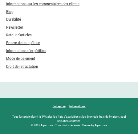
Informations sur les commentaires des clients
Blog
Durabilité
Newsletter
Retour d'articles
Preuve de compétnce
Informations d'expédition
Mode de paiement
Droit de rétractation
Entreprise
Informations
Tous les prix incluent la TVA plus les frais
d'expédition
et les éventuels frais de livraison, sauf
indication contraire.
© 2026 Agrarzone - Tous droits réservés. Theme by Agrarzone