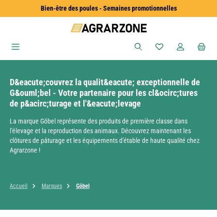
Bien-être des poules - Semaines promotionnelles
Passer au contenu principal
Vous avez 0 articles
D&eacute;couvrez la qualit&eacute; exceptionnelle de
G&ouml;bel - Votre partenaire pour les cl&ocirc;tures
de p&acirc;turage et l'&eacute;levage
La marque Göbel représente des produits de première classe dans
l'élevage et la reproduction des animaux. Découvrez maintenant les
clôtures de pâturage et les équipements d'étable de haute qualité chez
Agrarzone !
Accueil
Marques
Göbel