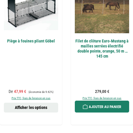
Piège à fouines pliant Göbel
Filet de clôture Euro-Mustang à
mailles serrées électrifié
double pointe, orange, 50 m x
145 cm
Prix de vente :
Prix régulier :
Prix régulier :
De
47,99 €
279,00 €
(économie de 9.62%)
Prix TTC, frais de livraison en sus
Prix TTC, frais de livraison en sus
AJOUTER AU PANIER
Afficher les options