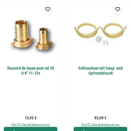
Raccord de tuyau pour ml 20
Schlauchset mit Saug- und
3/4'' 11-13z
Spritzschlauch
Prix régulier :
Prix régulier :
15,92 €
82,69 €
Prix TTC, frais de livraison en sus
Prix TTC, frais de livraison en sus