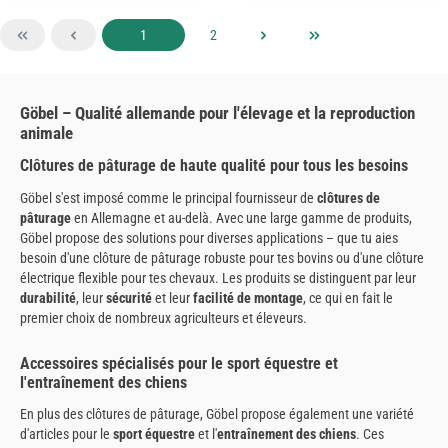
Page
Page
1
2
Göbel – Qualité allemande pour l'élevage et la reproduction
animale
Clôtures de pâturage de haute qualité pour tous les besoins
Göbel s'est imposé comme le principal fournisseur de
clôtures de
pâturage
en Allemagne et au-delà. Avec une large gamme de produits,
Göbel propose des solutions pour diverses applications – que tu aies
besoin d'une clôture de pâturage robuste pour tes bovins ou d'une clôture
électrique flexible pour tes chevaux. Les produits se distinguent par leur
durabilité
, leur
sécurité
et leur
facilité de montage
, ce qui en fait le
premier choix de nombreux agriculteurs et éleveurs.
Accessoires spécialisés pour le sport équestre et
l'entraînement des chiens
En plus des clôtures de pâturage, Göbel propose également une variété
d'articles pour le
sport équestre
et l'
entraînement des chiens
. Ces