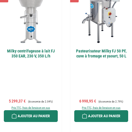
Milky centrifugeuse à lait FJ
Pasteurisateur Milky FJ 50 PF,
350 EAR, 230 V, 350 L/h
cuve à fromage et yaourt, 50 L
Prix de vente :
Prix régulier :
Prix de vente :
Prix régulier :
5 299,37 €
6 998,95 €
(économie de 2.04%)
(économie de 2.79%)
Prix TTC, frais de livraison en sus
Prix TTC, frais de livraison en sus
AJOUTER AU PANIER
AJOUTER AU PANIER