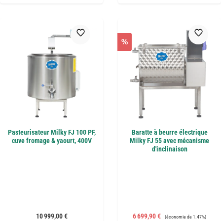
%
Pasteurisateur Milky FJ 100 PF,
Baratte à beurre électrique
cuve fromage & yaourt, 400V
Milky FJ 55 avec mécanisme
d'inclinaison
Prix régulier :
Prix de vente :
Prix régulier :
10 999,00 €
6 699,90 €
(économie de 1.47%)