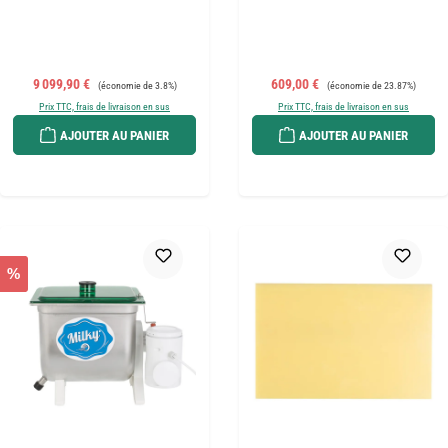
Prix de vente :
Prix régulier :
Prix de vente :
Prix régulier :
9 099,90 €
609,00 €
(économie de 3.8%)
(économie de 23.87%)
Prix TTC, frais de livraison en sus
Prix TTC, frais de livraison en sus
AJOUTER AU PANIER
AJOUTER AU PANIER
%