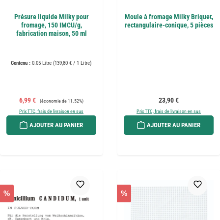
Présure liquide Milky pour
Moule à fromage Milky Briquet,
fromage, 150 IMCU/g,
rectangulaire-conique, 5 pièces
fabrication maison, 50 ml
Contenu :
0.05 Litre
(139,80 € / 1 Litre)
Prix de vente :
Prix régulier :
Prix régulier :
6,99 €
23,90 €
(économie de 11.52%)
Prix TTC, frais de livraison en sus
Prix TTC, frais de livraison en sus
AJOUTER AU PANIER
AJOUTER AU PANIER
%
%