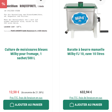
%
Culture de moisissures bleues
Baratte à beurre manuelle
Milky pour fromage, 1
Milky FJ 10, cuve 10 litres
sachet/500 L
Prix de vente :
Prix régulier :
Prix régulier :
12,50 €
632,94 €
(économie de 21.38%)
Prix TTC, frais de livraison en sus
Prix TTC, frais de livraison en sus
AJOUTER AU PANIER
AJOUTER AU PANIER