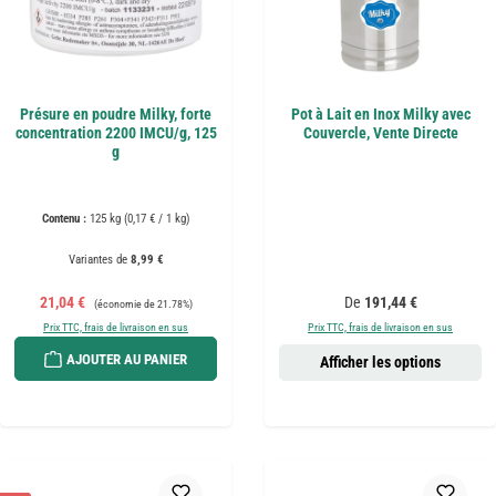
Présure en poudre Milky, forte
Pot à Lait en Inox Milky avec
concentration 2200 IMCU/g, 125
Couvercle, Vente Directe
g
Contenu :
125 kg
(0,17 € / 1 kg)
Variantes de
8,99 €
Prix de vente :
Prix régulier :
Prix régulier :
21,04 €
De
191,44 €
(économie de 21.78%)
Prix TTC, frais de livraison en sus
Prix TTC, frais de livraison en sus
AJOUTER AU PANIER
Afficher les options