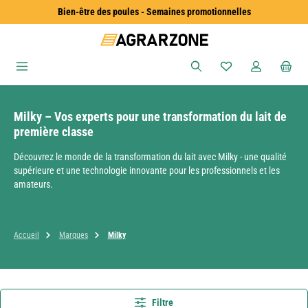
Bien-être des poules - Semaines promotionnelles
Passer au contenu principal
Vous avez 0 articles
Milky – Vos experts pour une transformation du lait de
première classe
Découvrez le monde de la transformation du lait avec Milky - une qualité
supérieure et une technologie innovante pour les professionnels et les
amateurs.
Accueil
Marques
Milky
Filtre