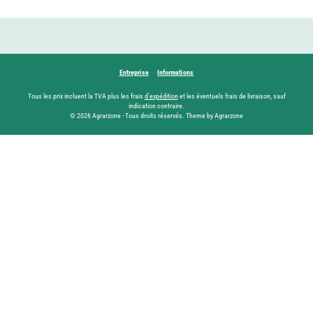
Entreprise
Informations
Tous les prix incluent la TVA plus les frais
d'expédition
et les éventuels frais de livraison, sauf
indication contraire.
© 2026 Agrarzone - Tous droits réservés. Theme by Agrarzone