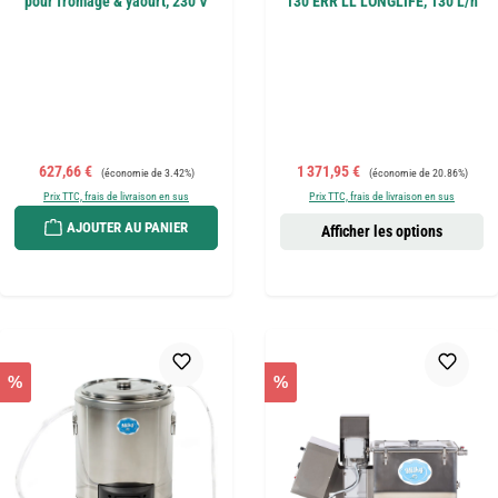
pour fromage & yaourt, 230 V
130 ERR LL LONGLIFE, 130 L/h
Prix de vente :
Prix régulier :
Prix de vente :
Prix régulier :
627,66 €
1 371,95 €
(économie de 3.42%)
(économie de 20.86%)
Prix TTC, frais de livraison en sus
Prix TTC, frais de livraison en sus
AJOUTER AU PANIER
Afficher les options
%
%