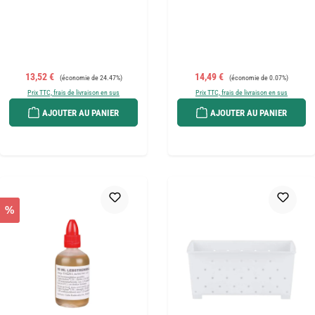
Prix de vente :
Prix régulier :
Prix de vente :
Prix régulier :
13,52 €
14,49 €
(économie de 24.47%)
(économie de 0.07%)
Prix TTC, frais de livraison en sus
Prix TTC, frais de livraison en sus
AJOUTER AU PANIER
AJOUTER AU PANIER
%