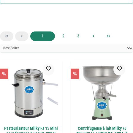
Page
Page
Page
1
2
3
%
%
Pasteurisateur Milky FJ 15 Mini
Centrifugeuse à lait Milky FJ