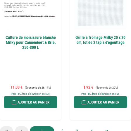
Culture de moisissure blanche
Grille à fromage Milky 20 x 20
Milky pour Camembert & Brie,
cm, lot de 2 tapis d'égouttage
250-300 L
Prix de vente :
Prix régulier :
Prix de vente :
Prix régulier :
11,00 €
1,92 €
(économie de 26.17%)
(économie de 20%)
Prix TTC, frais de livraison en sus
Prix TTC, frais de livraison en sus
AJOUTER AU PANIER
AJOUTER AU PANIER
Page
Page
Page
1
2
3