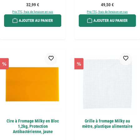
Prix régulier :
Prix régulier :
32,99 €
49,50 €
Prix TTC, frais de livraison en sus
Prix TTC, frais de livraison en sus
AJOUTER AU PANIER
AJOUTER AU PANIER
%
%
Cire à Fromage Milky en Bloc
Grille à fromage Milky au
1,2kg, Protection
mètre, plastique alimentaire
Antibactérienne, jaune