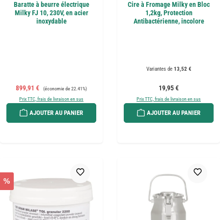
Baratte à beurre électrique
Cire à Fromage Milky en Bloc
Milky FJ 10, 230V, en acier
1,2kg, Protection
inoxydable
Antibactérienne, incolore
Variantes de
13,52 €
Prix de vente :
Prix régulier :
Prix régulier :
899,91 €
19,95 €
(économie de 22.41%)
Prix TTC, frais de livraison en sus
Prix TTC, frais de livraison en sus
AJOUTER AU PANIER
AJOUTER AU PANIER
%