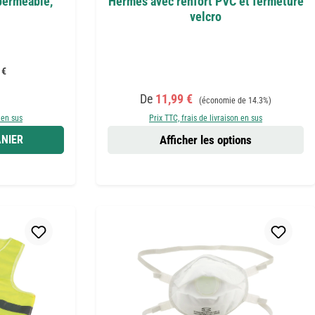
perméable,
Hermes avec renfort PVC et fermeture
velcro
 €
r :
Prix de vente :
Prix régulier :
De
11,99 €
(économie de 14.3%)
 en sus
Prix TTC, frais de livraison en sus
NIER
Afficher les options