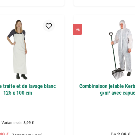
%
e traite et de lavage blanc
Combinaison jetable Kerb
125 x 100 cm
g/m² avec capu
Variantes de
8,99 €
x de vente :
Prix régulier :
Prix régulier
,49 €
De
2,99 €