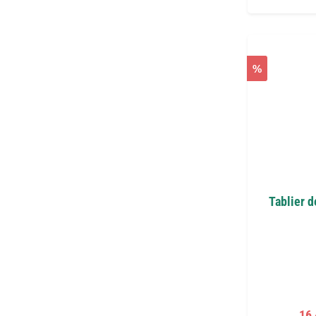
%
Tablier d
Pri
16