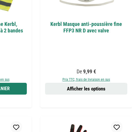
ne Kerbl,
Kerbl Masque anti-poussière fine
 à 2 bandes
FFP3 NR D avec valve
er :
Prix régulier :
De
9,99 €
 en sus
Prix TTC, frais de livraison en sus
NIER
Afficher les options