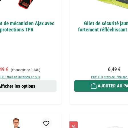
t de mécanicien Ajax avec
Gilet de sécurité jau
protections TPR
fortement réfléchissant
x de vente :
Prix régulier :
Prix réguli
,49 €
6,49 €
(économie de 3.34%)
 TTC, frais de livraison en sus
Prix TTC, frais de livraison
fficher les options
AJOUTER AU PA
%