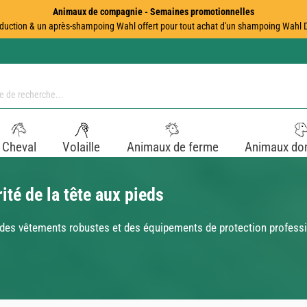
Animaux de compagnie - Semaines promotionnelles
duction & un après-shampoing Wahl offert pour tout achat d'un shampoing Wahl Dir
Cheval
Volaille
Animaux de ferme
Animaux do
ité de la tête aux pieds
i des vêtements robustes et des équipements de protection professio