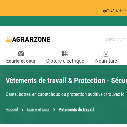
ser au contenu principal
Passer à la recherche
Passer à la navigation principale
Jusqu'à 40 % de ré
Écurie et cour
Clôture électrique
Nourriture
Vêtements de travail & Protection - Sécur
Gants, bottes en caoutchouc ou protection auditive : trouvez ic
Accueil
Écurie et cour
Vêtements de travail