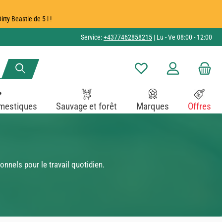
ty Beastie de 5 l !
Service:
+4377462858215
| Lu - Ve 08:00 - 12:00
Vous avez 0 articles dans v
mestiques
Sauvage et forêt
Marques
Offres
nnels pour le travail quotidien.