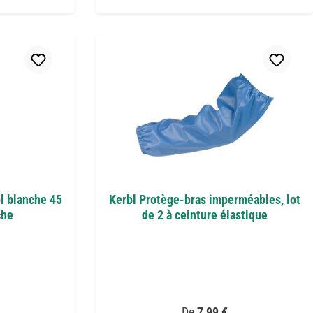
l blanche 45
Kerbl Protège-bras imperméables, lot
che
de 2 à ceinture élastique
 :
Prix régulier :
De
7,99 €