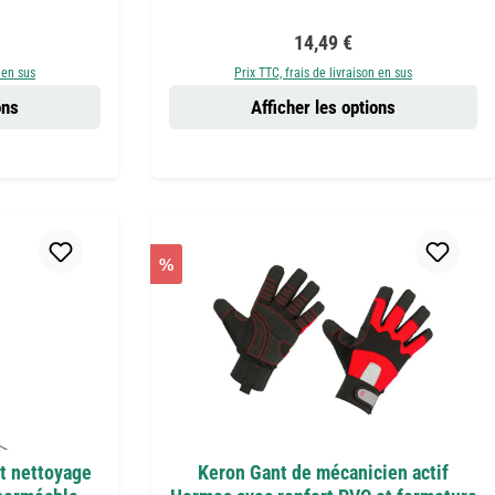
 :
Prix régulier :
14,49 €
 en sus
Prix TTC, frais de livraison en sus
ons
Afficher les options
%
t nettoyage
Keron Gant de mécanicien actif