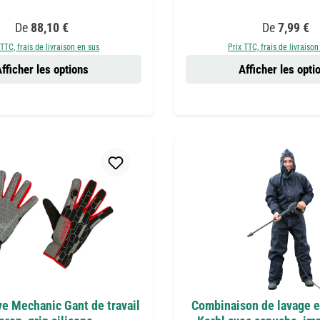
Prix régulier :
Prix régulier
De
88,10 €
De
7,99 €
 TTC, frais de livraison en sus
Prix TTC, frais de livraison
fficher les options
Afficher les opti
ve Mechanic Gant de travail
Combinaison de lavage e