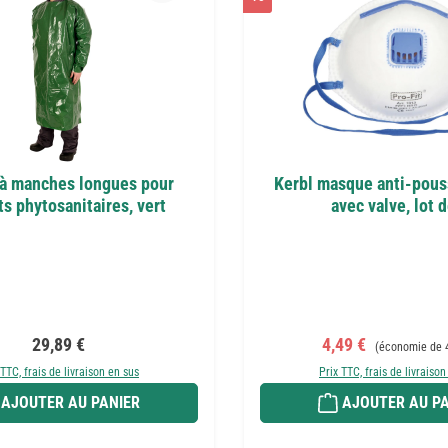
 à manches longues pour
Kerbl masque anti-pous
ts phytosanitaires, vert
avec valve, lot d
Prix régulier :
Prix de vente :
Prix régulier :
29,89 €
4,49 €
(économie de 
 TTC, frais de livraison en sus
Prix TTC, frais de livraison
AJOUTER AU PANIER
AJOUTER AU PA