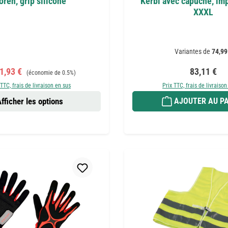
oren, grip silicone
Kerbl avec capuche, im
XXXL
Variantes de
74,99
de vente :
Prix régulier :
Prix régulie
1,93 €
83,11 €
(économie de 0.5%)
 TTC, frais de livraison en sus
Prix TTC, frais de livraison
fficher les options
AJOUTER AU PA