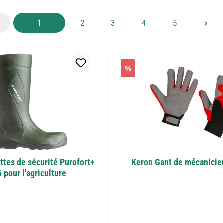
Page
Page
Page
Page
Page
1
2
3
4
5
%
ttes de sécurité Purofort+
Keron Gant de mécanicien
 pour l'agriculture