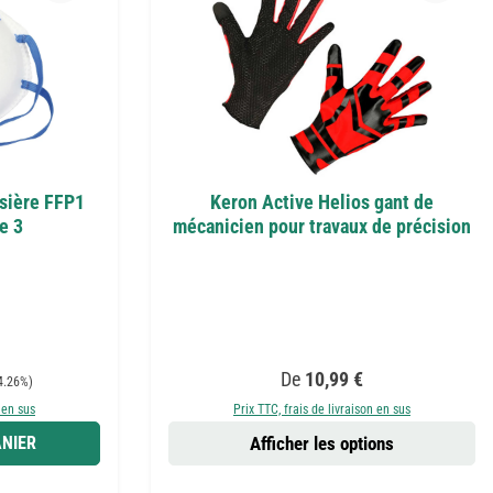
sière FFP1
Keron Active Helios gant de
e 3
mécanicien pour travaux de précision
Prix régulier :
De
10,99 €
4.26%)
 en sus
Prix TTC, frais de livraison en sus
NIER
Afficher les options