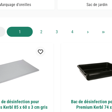
Marquage d'oreilles
Sac de jardin
Page
Page
Page
Page
1
2
3
4
 de désinfection pour
Bac de désinfection p
s Kerbl 85 x 60 x 3 cm gris
Premium Kerbl 74 x