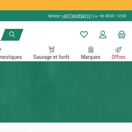
Service:
+4377462858215
| Lu - Ve 08:00 - 12:00
Vous avez 0 articles dans v
mestiques
Sauvage et forêt
Marques
Offres
.