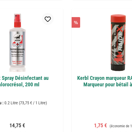
%
 Spray Désinfectant au
Kerbl Crayon marqueur R
lorocrésol, 200 ml
Marqueur pour bétail à
u :
0.2 Litre
(73,75 € / 1 Litre)
Prix régulier :
Prix de vente :
Prix régulier :
14,75 €
1,75 €
(économie de 1