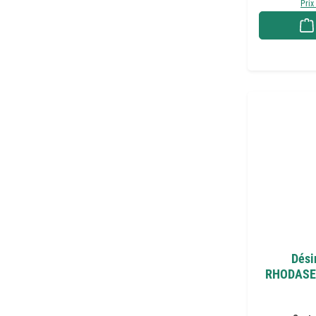
Prix
Dési
RHODASEPT