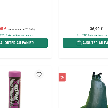
 de vente :
Prix régulier :
Prix régulie
95 €
36,99 €
(économie de 20.06%)
 TTC, frais de livraison en sus
Prix TTC, frais de livraison
AJOUTER AU PANIER
AJOUTER AU PA
%