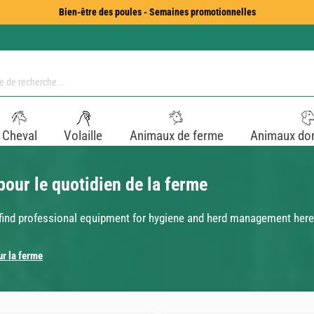
Bien-être des poules - Semaines promotionnelles
Cheval
Volaille
Animaux de ferme
Animaux do
pour le quotidien de la ferme
 find professional equipment for hygiene and herd management here
r la ferme