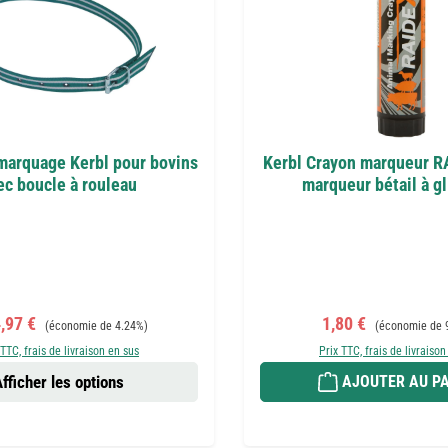
 marquage Kerbl pour bovins
Kerbl Crayon marqueur R
ec boucle à rouleau
marqueur bétail à gl
 de vente :
Prix régulier :
Prix de vente :
Prix régulier :
,97 €
1,80 €
(économie de 4.24%)
(économie de 
 TTC, frais de livraison en sus
Prix TTC, frais de livraison
fficher les options
AJOUTER AU PA