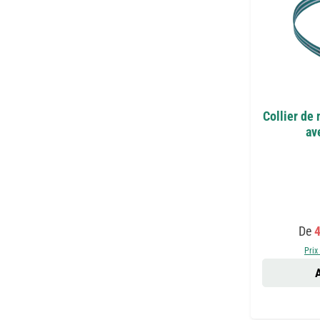
Collier de
av
Prix
De
4
Prix
A