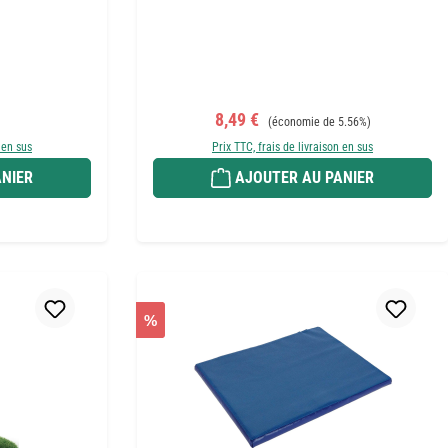
r :
Prix de vente :
Prix régulier :
8,49 €
(économie de 5.56%)
 en sus
Prix TTC, frais de livraison en sus
NIER
AJOUTER AU PANIER
%