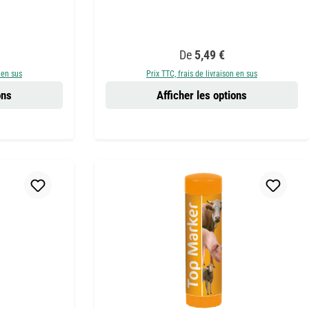
:
Prix régulier :
De
5,49 €
 en sus
Prix TTC, frais de livraison en sus
ons
Afficher les options