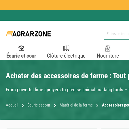
ser au contenu principal
Passer à la recherche
Passer à la navigation principale
Écurie et cour
Clôture électrique
Nourriture
Acheter des accessoires de ferme : Tout 
From powerful lime sprayers to precise animal marking tools –
Accueil
Écurie et cour
Matériel de la ferme
Accessoires pou