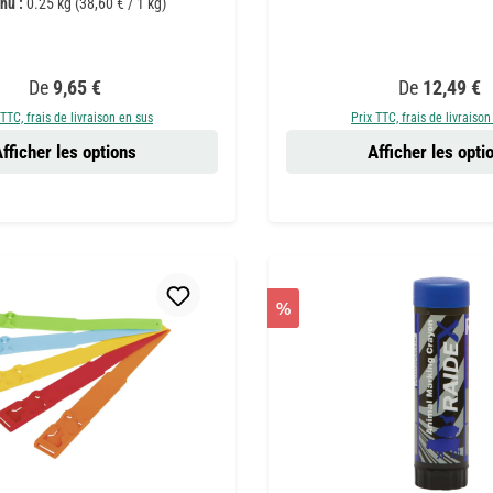
nu :
0.25 kg
(38,60 € / 1 kg)
Prix régulier :
Prix régulier 
De
9,65 €
De
12,49 €
 TTC, frais de livraison en sus
Prix TTC, frais de livraison
fficher les options
Afficher les opti
%