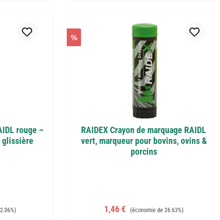
%
AIDL rouge –
RAIDEX Crayon de marquage RAIDL
 glissière
vert, marqueur pour bovins, ovins &
porcins
Prix de vente :
Prix régulier :
1,46 €
2.06%)
(économie de 26.63%)