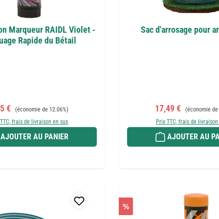
on Marqueur RAIDL Violet -
Sac d'arrosage pour ar
age Rapide du Bétail
x de vente :
Prix régulier :
Prix de vente :
Prix régulier :
75 €
17,49 €
(économie de 12.06%)
(économie de
 TTC, frais de livraison en sus
Prix TTC, frais de livraison
AJOUTER AU PANIER
AJOUTER AU PA
%