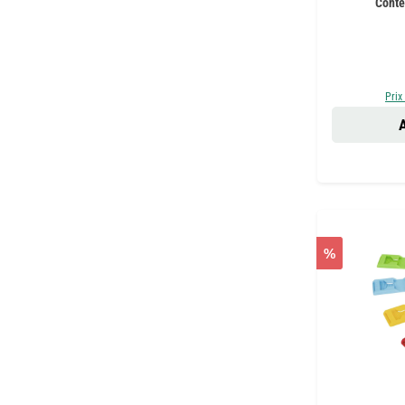
Conte
Prix
A
%