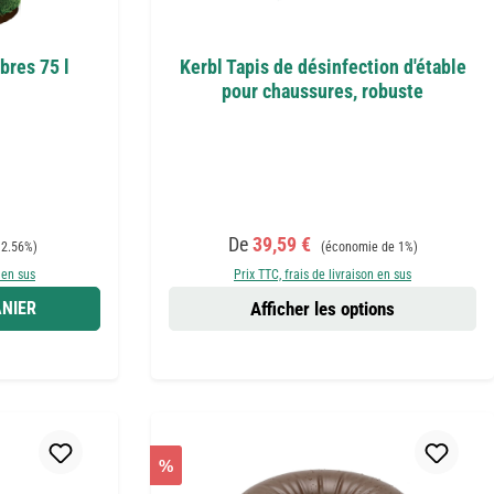
bres 75 l
Kerbl Tapis de désinfection d'étable
pour chaussures, robuste
Prix de vente :
Prix régulier :
De
39,59 €
 2.56%)
(économie de 1%)
 en sus
Prix TTC, frais de livraison en sus
NIER
Afficher les options
%