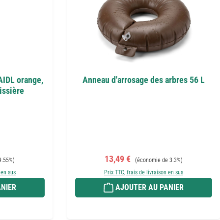
AIDL orange,
Anneau d'arrosage des arbres 56 L
issière
Prix de vente :
Prix régulier :
13,49 €
9.55%)
(économie de 3.3%)
 en sus
Prix TTC, frais de livraison en sus
NIER
AJOUTER AU PANIER