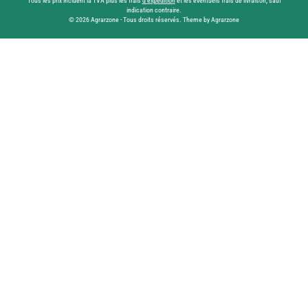
Tous les prix incluent la TVA plus les frais
d'expédition
et les éventuels frais de livraison, sauf
indication contraire.
© 2026 Agrarzone - Tous droits réservés. Theme by Agrarzone