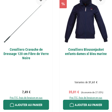
%
Covalliero Cravache de
Covalliero Blousonjacket
Dressage 120 cm Fibre de Verre
enfants dames xl bleu marine
Noire
Variantes de
31,61 €
Prix régulier :
Prix de vente :
Prix régulier :
7,49 €
35,01 €
(économie de 27.05%)
Prix TTC, frais de livraison en sus
Prix TTC, frais de livraison en sus
AJOUTER AU PANIER
AJOUTER AU PANIER