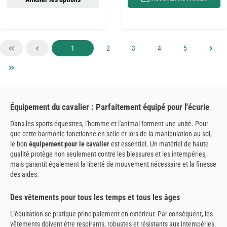
Page
Page
Page
Page
Page
1
2
3
4
5
Équipement du cavalier : Parfaitement équipé pour l'écurie
Dans les sports équestres, l'homme et l'animal forment une unité. Pour
que cette harmonie fonctionne en selle et lors de la manipulation au sol,
le bon
équipement pour le cavalier
est essentiel. Un matériel de haute
qualité protège non seulement contre les blessures et les intempéries,
mais garantit également la liberté de mouvement nécessaire et la finesse
des aides.
Des vêtements pour tous les temps et tous les âges
L'équitation se pratique principalement en extérieur. Par conséquent, les
vêtements doivent être respirants, robustes et résistants aux intempéries.