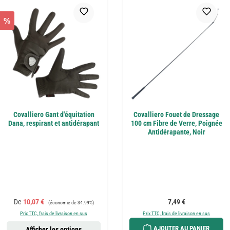
%
Covalliero Gant d'équitation
Covalliero Fouet de Dressage
Dana, respirant et antidérapant
100 cm Fibre de Verre, Poignée
Antidérapante, Noir
Prix de vente :
Prix régulier :
Prix régulier :
De
10,07 €
7,49 €
(économie de 34.99%)
Prix TTC, frais de livraison en sus
Prix TTC, frais de livraison en sus
AJOUTER AU PANIER
Afficher les options