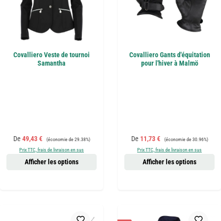
Covalliero Veste de tournoi
Covalliero Gants d'équitation
Samantha
pour l'hiver à Malmö
Prix de vente :
Prix régulier :
Prix de vente :
Prix régulier :
De
49,43 €
De
11,73 €
(économie de 29.38%)
(économie de 30.96%)
Prix TTC, frais de livraison en sus
Prix TTC, frais de livraison en sus
Afficher les options
Afficher les options