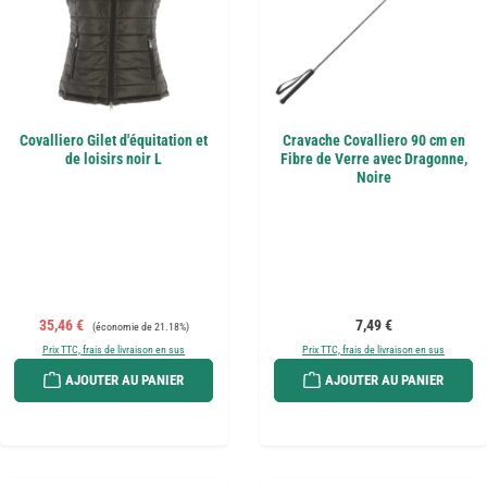
Covalliero Gilet d'équitation et
Cravache Covalliero 90 cm en
de loisirs noir L
Fibre de Verre avec Dragonne,
Noire
Prix de vente :
Prix régulier :
Prix régulier :
35,46 €
7,49 €
(économie de 21.18%)
Prix TTC, frais de livraison en sus
Prix TTC, frais de livraison en sus
AJOUTER AU PANIER
AJOUTER AU PANIER