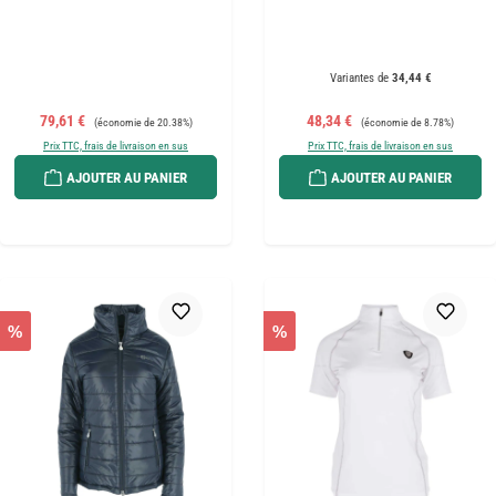
Variantes de
34,44 €
Prix de vente :
Prix régulier :
Prix de vente :
Prix régulier :
79,61 €
48,34 €
(économie de 20.38%)
(économie de 8.78%)
Prix TTC, frais de livraison en sus
Prix TTC, frais de livraison en sus
AJOUTER AU PANIER
AJOUTER AU PANIER
%
%