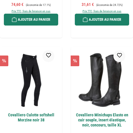
Prix de vente :
Prix régulier :
Prix de vente :
Prix régulier :
74,60 €
31,61 €
(économie de 17.1%)
(économie de 24.72%)
Prix TTC, frais de livraison en sus
Prix TTC, frais de livraison en sus
AJOUTER AU PANIER
AJOUTER AU PANIER
%
%
Covalliero Culotte softshell
Covalliero Minichaps Elasto en
Morzine noir 38
cuir souple, insert élastique,
noir, concours, taille XL