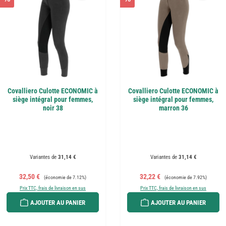
Covalliero Culotte ECONOMIC à
Covalliero Culotte ECONOMIC à
siège intégral pour femmes,
siège intégral pour femmes,
noir 38
marron 36
Variantes de
31,14 €
Variantes de
31,14 €
Prix de vente :
Prix régulier :
Prix de vente :
Prix régulier :
32,50 €
32,22 €
(économie de 7.12%)
(économie de 7.92%)
Prix TTC, frais de livraison en sus
Prix TTC, frais de livraison en sus
AJOUTER AU PANIER
AJOUTER AU PANIER