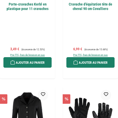
Porte-cravaches Kerbl en
Cravache d'équitation tête de
plastique pour 11 cravaches
cheval 90 cm Covalliero
Prix de vente :
Prix régulier :
Prix de vente :
Prix régulier :
3,49 €
6,99 €
(économie de 12.53%)
(économie de 15.68%)
Prix TTC, frais de livraison en sus
Prix TTC, frais de livraison en sus
AJOUTER AU PANIER
AJOUTER AU PANIER
%
%