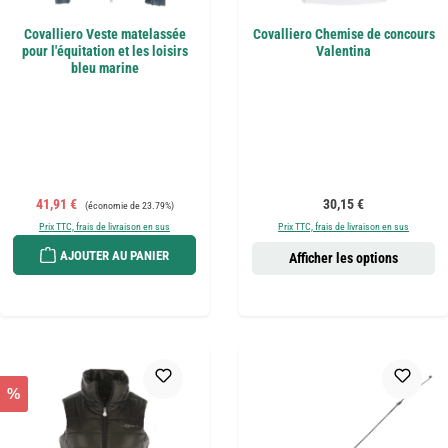
Covalliero Veste matelassée
Covalliero Chemise de concours
pour l'équitation et les loisirs
Valentina
bleu marine
Prix de vente :
Prix régulier :
Prix régulier :
41,91 €
30,15 €
(économie de 23.79%)
Prix TTC, frais de livraison en sus
Prix TTC, frais de livraison en sus
AJOUTER AU PANIER
Afficher les options
%