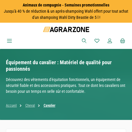
Animaux de compagnie - Semaines promotionnelles
Passer au contenu principal
Jusqu'à 40 % de réduction & un après-shampoing Wahl offert pour tout achat
d'un shampoing Wahl Dirty Beastie de 5 l !
Vous avez 0 articles
Équipement du cavalier : Matériel de qualité pour
passionnés
Découvrez des vêtements d'équitation fonctionnels, un équipement de
sécurité fiable et des accessoires pratiques. Tout ce dont les cavaliers ont
besoin pour un temps en selle sûr et confortable.
Accueil
Cheval
Cavalier