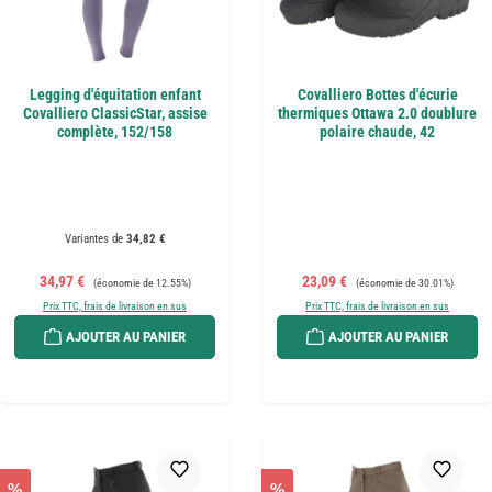
Legging d'équitation enfant
Covalliero Bottes d'écurie
Covalliero ClassicStar, assise
thermiques Ottawa 2.0 doublure
complète, 152/158
polaire chaude, 42
Variantes de
34,82 €
Prix de vente :
Prix régulier :
Prix de vente :
Prix régulier :
34,97 €
23,09 €
(économie de 12.55%)
(économie de 30.01%)
Prix TTC, frais de livraison en sus
Prix TTC, frais de livraison en sus
AJOUTER AU PANIER
AJOUTER AU PANIER
%
%