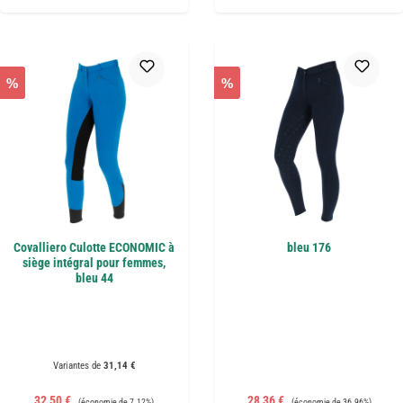
%
%
Covalliero Culotte ECONOMIC à
bleu 176
siège intégral pour femmes,
bleu 44
Variantes de
31,14 €
Prix de vente :
Prix régulier :
Prix de vente :
Prix régulier :
32,50 €
28,36 €
(économie de 7.12%)
(économie de 36.96%)