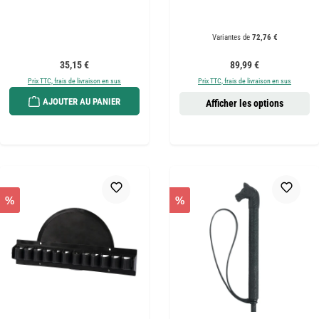
Variantes de
72,76 €
Prix régulier :
Prix régulier :
35,15 €
89,99 €
Prix TTC, frais de livraison en sus
Prix TTC, frais de livraison en sus
AJOUTER AU PANIER
Afficher les options
%
%