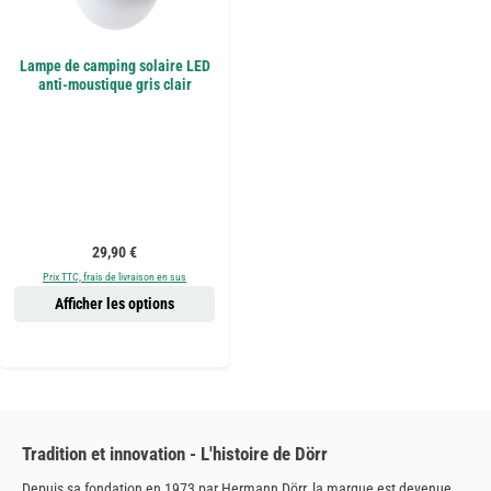
Lampe de camping solaire LED
anti-moustique gris clair
Prix régulier :
29,90 €
Prix TTC, frais de livraison en sus
Afficher les options
Tradition et innovation - L'histoire de Dörr
Depuis sa fondation en 1973 par Hermann Dörr, la marque est devenue