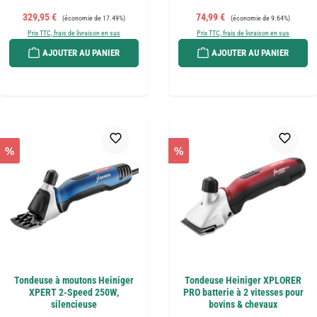
Prix de vente :
Prix régulier :
Prix de vente :
Prix régulier :
329,95 €
74,99 €
(économie de 17.49%)
(économie de 9.64%)
Prix TTC, frais de livraison en sus
Prix TTC, frais de livraison en sus
AJOUTER AU PANIER
AJOUTER AU PANIER
%
%
Tondeuse à moutons Heiniger
Tondeuse Heiniger XPLORER
XPERT 2-Speed 250W,
PRO batterie à 2 vitesses pour
silencieuse
bovins & chevaux