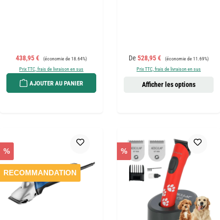
Prix de vente :
Prix régulier :
Prix de vente :
Prix régulier :
438,95 €
De
528,95 €
(économie de 18.64%)
(économie de 11.69%)
Prix TTC, frais de livraison en sus
Prix TTC, frais de livraison en sus
AJOUTER AU PANIER
Afficher les options
%
%
RECOMMANDATION