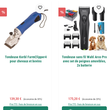
%
%
Tondeuse Kerbl FarmClipper4
Tondeuse sans fil Wahl Arco Pro
pour chevaux et bovins
avec set de peignes amovibles,
2x batterie
Prix de vente :
Prix régulier :
Prix de vente :
Prix régulier :
139,30 €
175,20 €
(économie de 30%)
(économie de 20%)
Prix TTC, frais de livraison en sus
Prix TTC, frais de livraison en sus