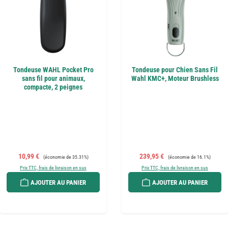
Tondeuse WAHL Pocket Pro
Tondeuse pour Chien Sans Fil
sans fil pour animaux,
Wahl KMC+, Moteur Brushless
compacte, 2 peignes
Prix de vente :
Prix régulier :
Prix de vente :
Prix régulier :
10,99 €
239,95 €
(économie de 35.31%)
(économie de 16.1%)
Prix TTC, frais de livraison en sus
Prix TTC, frais de livraison en sus
AJOUTER AU PANIER
AJOUTER AU PANIER