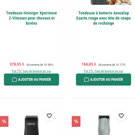
Tondeuse Heiniger Xperience
Tondeuse à batterie Aesculap
2-Vitesses pour chevaux et
Exacta rouge avec tête de coupe
bovins
de rechange
Prix de vente :
Prix régulier :
Prix de vente :
Prix régulier :
378,95 €
166,83 €
(économie de 19.36%)
(économie de 16.17%)
Prix TTC, frais de livraison en sus
Prix TTC, frais de livraison en sus
AJOUTER AU PANIER
AJOUTER AU PANIER
%
%