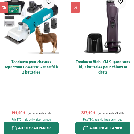
%
%
Tondeuse pour chevaux
Tondeuse Wahl KM Supera sans
Agrarzone PowerCut - sans fil à
fil, 2 batteries pour chiens et
2 batteries
chats
Prix de vente :
Prix régulier :
Prix de vente :
Prix régulier :
199,00 €
237,99 €
(économie de 9.5%)
(économie de 29.98%)
Prix TTC, frais de livraison en sus
Prix TTC, frais de livraison en sus
AJOUTER AU PANIER
AJOUTER AU PANIER