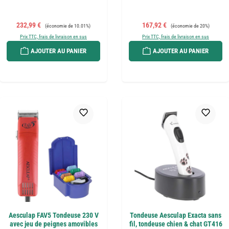
Prix de vente :
Prix régulier :
Prix de vente :
Prix régulier :
232,99 €
167,92 €
(économie de 10.01%)
(économie de 20%)
Prix TTC, frais de livraison en sus
Prix TTC, frais de livraison en sus
AJOUTER AU PANIER
AJOUTER AU PANIER
Aesculap FAV5 Tondeuse 230 V
Tondeuse Aesculap Exacta sans
avec jeu de peignes amovibles
fil, tondeuse chien & chat GT416