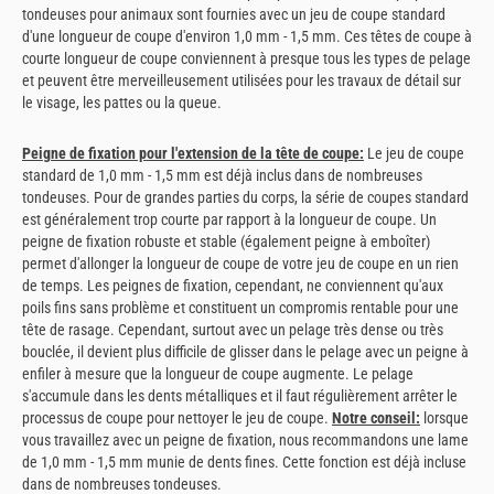
tondeuses pour animaux sont fournies avec un jeu de coupe standard
d'une longueur de coupe d'environ 1,0 mm - 1,5 mm. Ces têtes de coupe à
courte longueur de coupe conviennent à presque tous les types de pelage
et peuvent être merveilleusement utilisées pour les travaux de détail sur
le visage, les pattes ou la queue.
Peigne de fixation pour l'extension de la tête de coupe
:
Le jeu de coupe
standard de 1,0 mm - 1,5 mm est déjà inclus dans de nombreuses
tondeuses. Pour de grandes parties du corps, la série de coupes standard
est généralement trop courte par rapport à la longueur de coupe. Un
peigne de fixation robuste et stable (également peigne à emboîter)
permet d'allonger la longueur de coupe de votre jeu de coupe en un rien
de temps. Les peignes de fixation, cependant, ne conviennent qu'aux
poils fins sans problème et constituent un compromis rentable pour une
tête de rasage. Cependant, surtout avec un pelage très dense ou très
bouclée, il devient plus difficile de glisser dans le pelage avec un peigne à
enfiler à mesure que la longueur de coupe augmente. Le pelage
s'accumule dans les dents métalliques et il faut régulièrement arrêter le
processus de coupe pour nettoyer le jeu de coupe.
Notre conseil:
lorsque
vous travaillez avec un peigne de fixation, nous recommandons une lame
de 1,0 mm - 1,5 mm munie de dents fines. Cette fonction est déjà incluse
dans de nombreuses tondeuses.