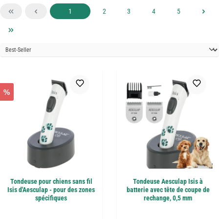
Page
Page
Page
Page
Page
1
2
3
4
5
%
Tondeuse pour chiens sans fil
Tondeuse Aesculap Isis à
Isis d'Aesculap - pour des zones
batterie avec tête de coupe de
spécifiques
rechange, 0,5 mm