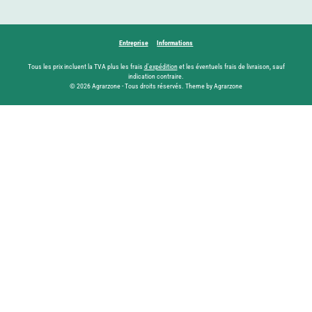
Entreprise
Informations
Tous les prix incluent la TVA plus les frais
d'expédition
et les éventuels frais de livraison, sauf
indication contraire.
© 2026 Agrarzone - Tous droits réservés. Theme by Agrarzone