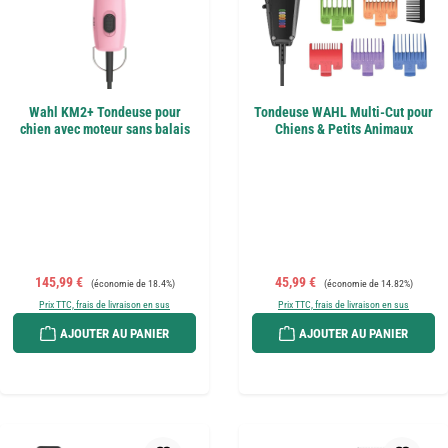
Wahl KM2+ Tondeuse pour
Tondeuse WAHL Multi-Cut pour
chien avec moteur sans balais
Chiens & Petits Animaux
Prix de vente :
Prix régulier :
Prix de vente :
Prix régulier :
145,99 €
45,99 €
(économie de 18.4%)
(économie de 14.82%)
Prix TTC, frais de livraison en sus
Prix TTC, frais de livraison en sus
AJOUTER AU PANIER
AJOUTER AU PANIER