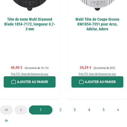
Tête de tonte Wahl Diamond
Wahl Tête de Coupe Grosse
Blade 1854-7172, longueur 0,7-
KM1854-7351 pour Arco,
3 mm
Adelar, Adore
Prix de vente :
Prix régulier :
Prix de vente :
Prix régulier :
46,90 €
34,39 €
(économie de 16.1%)
(économie de 20%)
Prix TTC, frais de livraison en sus
Prix TTC, frais de livraison en sus
AJOUTER AU PANIER
AJOUTER AU PANIER
Page
Page
Page
Page
Page
1
2
3
4
5