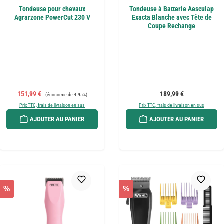
Tondeuse pour chevaux
Tondeuse à Batterie Aesculap
Agrarzone PowerCut 230 V
Exacta Blanche avec Tête de
Coupe Rechange
Prix de vente :
Prix régulier :
Prix régulier :
151,99 €
189,99 €
(économie de 4.95%)
Prix TTC, frais de livraison en sus
Prix TTC, frais de livraison en sus
AJOUTER AU PANIER
AJOUTER AU PANIER
%
%