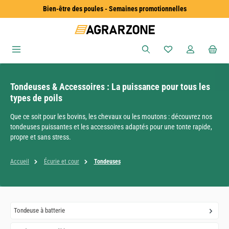
Bien-être des poules - Semaines promotionnelles
Passer au contenu principal
Vous avez 0 articles
Tondeuses & Accessoires : La puissance pour tous les
types de poils
Que ce soit pour les bovins, les chevaux ou les moutons : découvrez nos
tondeuses puissantes et les accessoires adaptés pour une tonte rapide,
propre et sans stress.
Accueil
Écurie et cour
Tondeuses
Tondeuse à batterie