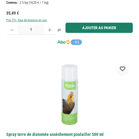
Contenu :
2.5 kg
(14,20 € / 1 kg)
Prix régulier :
35,49 €
Prix TTC, frais de livraison en sus
Quantité de produit : Entrez la quantité souhaitée ou utilisez les boutons pour augmenter ou diminue
AJOUTER AU PANIER
pc
−6%
Spray terre de diatomée assèchement poulailler 500 ml