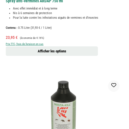
Spray anti-vermines ARDAP 750 ml
Avec effet immédiat et à long terme
Nis à 6 semaines de protection
Pour la lutte contre les infestations aiguës de vermines et d'insectes
Contenu :
0.75 Litre
(31,93 € / 1 Litre)
Prix de vente :
Prix régulier :
23,95 €
(économie de 4.16%)
Prix TTC, frais de livraison en sus
Afficher les options