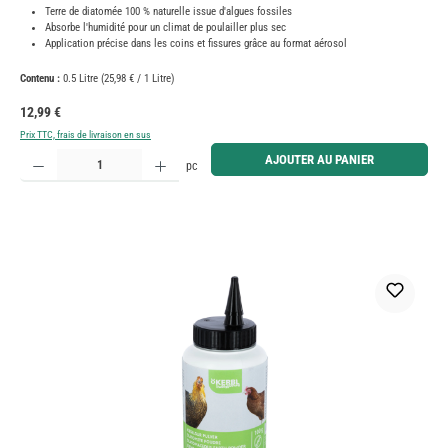
Terre de diatomée 100 % naturelle issue d'algues fossiles
Absorbe l'humidité pour un climat de poulailler plus sec
Application précise dans les coins et fissures grâce au format aérosol
Contenu :
0.5 Litre
(25,98 € / 1 Litre)
Prix régulier :
12,99 €
Prix TTC, frais de livraison en sus
Quantité de produit : Entrez la quantité souhaitée ou utilisez les boutons pour augmenter ou diminue
AJOUTER AU PANIER
pc