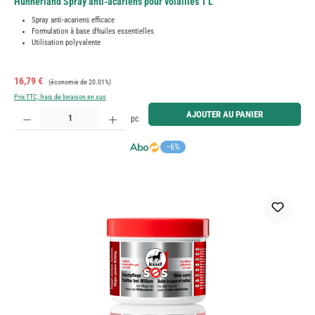
Hühnerland Spray anti-acariens pour volailles 1 L
Spray anti-acariens efficace
Formulation à base d'huiles essentielles
Utilisation polyvalente
Prix de vente :
Prix régulier :
16,79 €
(économie de 20.01%)
Prix TTC, frais de livraison en sus
Quantité de produit : Entrez la quantité souhaitée ou utilisez les boutons pour augmenter ou diminue
AJOUTER AU PANIER
pc
−6%