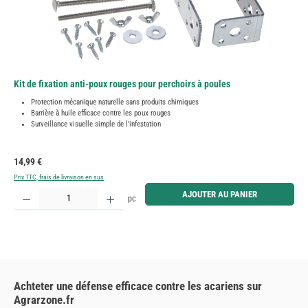
Kit de fixation anti-poux rouges pour perchoirs à poules
Protection mécanique naturelle sans produits chimiques
Barrière à huile efficace contre les poux rouges
Surveillance visuelle simple de l'infestation
Prix régulier :
14,99 €
Prix TTC, frais de livraison en sus
Quantité de produit : Entrez la quantité souhaitée ou utilisez les boutons pour augmenter ou diminue
AJOUTER AU PANIER
pc
Achteter une défense efficace contre les acariens sur
Agrarzone.fr