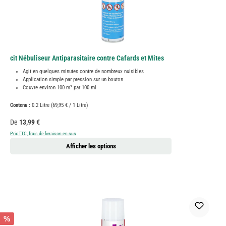
cit Nébuliseur Antiparasitaire contre Cafards et Mites
Agit en quelques minutes contre de nombreux nuisibles
Application simple par pression sur un bouton
Couvre environ 100 m³ par 100 ml
Contenu :
0.2 Litre
(69,95 € / 1 Litre)
Prix régulier :
De
13,99 €
Prix TTC, frais de livraison en sus
Afficher les options
%