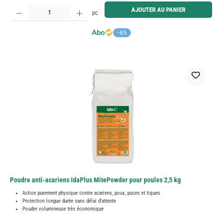
Quantité de produit : Entrez la quantité souhaitée ou utilisez les boutons pour augmenter ou diminue
AJOUTER AU PANIER
pc
−6%
Poudre anti-acariens IdaPlus MitePowder pour poules 2,5 kg
Action purement physique contre acariens, poux, puces et tiques
Protection longue durée sans délai d'attente
Poudre volumineuse très économique