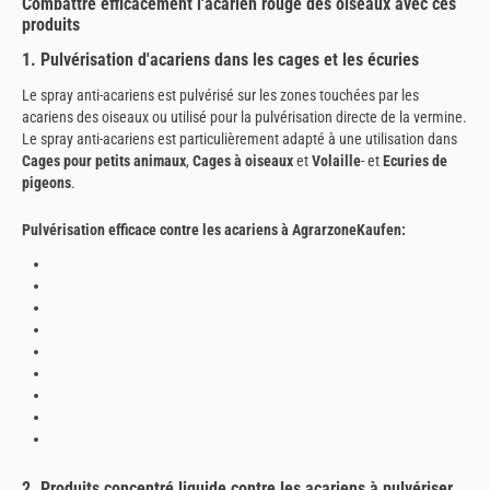
Combattre efficacement l'acarien rouge des oiseaux avec ces
produits
1. Pulvérisation d'acariens dans les cages et les écuries
Le spray anti-acariens est pulvérisé sur les zones touchées par les
acariens des oiseaux ou utilisé pour la pulvérisation directe de la vermine.
Le spray anti-acariens est particulièrement adapté à une utilisation dans
Cages pour petits animaux
,
Cages à oiseaux
et
Volaille
- et
Ecuries de
pigeons
.
Pulvérisation efficace contre les acariens à AgrarzoneKaufen:
2. Produits concentré liquide contre les acariens à pulvériser