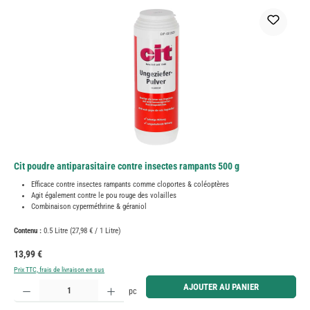
Cit poudre antiparasitaire contre insectes rampants 500 g
Efficace contre insectes rampants comme cloportes & coléoptères
Agit également contre le pou rouge des volailles
Combinaison cyperméthrine & géraniol
Contenu :
0.5 Litre
(27,98 € / 1 Litre)
Prix régulier :
13,99 €
Prix TTC, frais de livraison en sus
Quantité de produit : Entrez la quantité souhaitée ou utilisez les boutons pour augmenter ou diminue
AJOUTER AU PANIER
pc