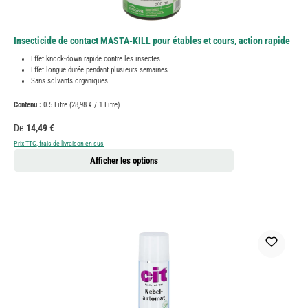
Insecticide de contact MASTA-KILL pour étables et cours, action rapide
Effet knock-down rapide contre les insectes
Effet longue durée pendant plusieurs semaines
Sans solvants organiques
Contenu :
0.5 Litre
(28,98 € / 1 Litre)
Prix régulier :
De
14,49 €
Prix TTC, frais de livraison en sus
Afficher les options