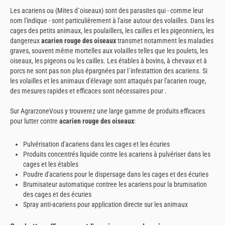
Les acariens ou (Mites d´oiseaux) sont des parasites qui - comme leur
nom l'indique - sont particulièrement à l'aise autour des volailles. Dans les
cages des petits animaux, les poulaillers, les cailles et les pigeonniers, les
dangereux
acarien rouge des oiseaux
transmet notamment les maladies
graves, souvent même mortelles aux volailles telles que les poulets, les
oiseaux, les pigeons ou les cailles. Les étables à bovins, à chevaux et à
porcs ne sont pas non plus épargnées par l´infestattion des acariens. Si
les volailles et les animaux d'élevage sont attaqués par l'acarien rouge,
des mesures rapides et efficaces sont nécessaires pour
.
Sur AgrarzoneVous y trouverez une large gamme de produits efficaces
pour lutter contre
acarien rouge des oiseaux
:
Pulvérisation d'acariens dans les cages et les écuries
Produits concentrés liquide contre les acariens à pulvériser dans les
cages et les étables
Poudre d'acariens pour le dispersage dans les cages et des écuries
Brumisateur automatique contree les acariens pour la brumisation
des cages et des écuries
Spray anti-acariens pour application directe sur les animaux