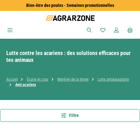
Bien-être des poules - Semaines promotionnelles
Passer au contenu principal
Vous avez 0 articles
Lutte contre les acariens : des solutions efficaces pour
tes animaux
Accueil
Écurie et cour
Matériel de la ferme
Lutte antiparasitaire
Anti-acariens
Filtre