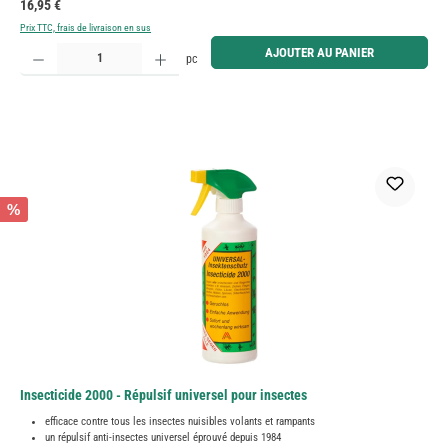
Prix régulier :
16,95 €
Prix TTC, frais de livraison en sus
Quantité de produit : Entrez la quantité souhaitée ou utilisez les boutons pour augmenter ou diminue
AJOUTER AU PANIER
pc
%
Insecticide 2000 - Répulsif universel pour insectes
efficace contre tous les insectes nuisibles volants et rampants
un répulsif anti-insectes universel éprouvé depuis 1984