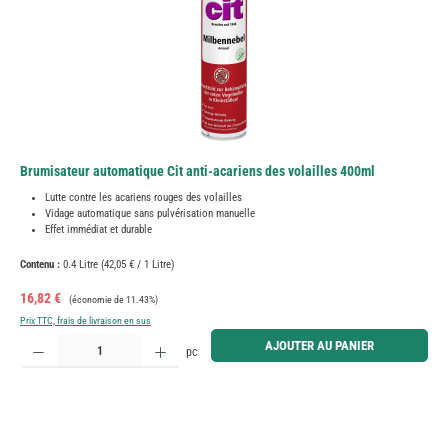
Brumisateur automatique Cit anti-acariens des volailles 400ml
Lutte contre les acariens rouges des volailles
Vidage automatique sans pulvérisation manuelle
Effet immédiat et durable
Contenu :
0.4 Litre
(42,05 € / 1 Litre)
Prix de vente :
Prix régulier :
16,82 €
(économie de 11.43%)
Prix TTC, frais de livraison en sus
Quantité de produit : Entrez la quantité souhaitée ou utilisez les boutons pour augmenter ou diminue
AJOUTER AU PANIER
pc