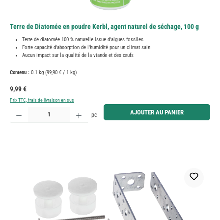
Terre de Diatomée en poudre Kerbl, agent naturel de séchage, 100 g
Terre de diatomée 100 % naturelle issue d'algues fossiles
Forte capacité d'absorption de l'humidité pour un climat sain
Aucun impact sur la qualité de la viande et des œufs
Contenu :
0.1 kg
(99,90 € / 1 kg)
Prix régulier :
9,99 €
Prix TTC, frais de livraison en sus
Quantité de produit : Entrez la quantité souhaitée ou utilisez les boutons pour augmenter ou diminue
AJOUTER AU PANIER
pc