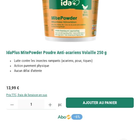
IdaPlus MitePowder Poudre Anti-acariens Volaille 250 g
Lutte contre les insectes rampants (acariens, poux, tiques)
Action purement physique
Aucun délai d'attente
Prix régulier :
13,99 €
Prix TTC, frais de livraison en sus
Quantité de produit : Entrez la quantité souhaitée ou utilisez les boutons pour augmenter ou diminue
AJOUTER AU PANIER
pc
−6%