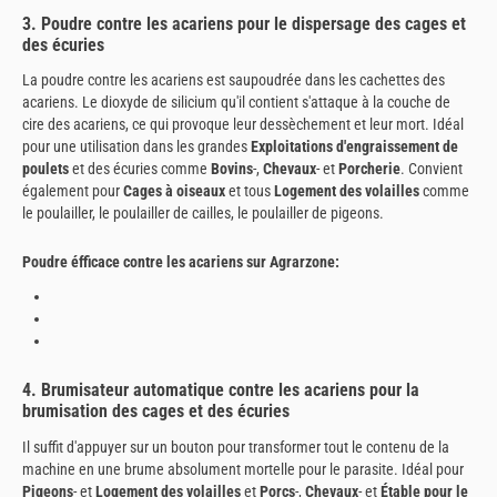
3. Poudre contre les acariens pour le dispersage des cages et
des écuries
La poudre contre les acariens est saupoudrée dans les cachettes des
acariens. Le dioxyde de silicium qu'il contient s'attaque à la couche de
cire des acariens, ce qui provoque leur dessèchement et leur mort. Idéal
pour une utilisation dans les grandes
Exploitations d'engraissement de
poulets
et des écuries comme
Bovins
-,
Chevaux
- et
Porcherie
. Convient
également pour
Cages à oiseaux
et tous
Logement des volailles
comme
le poulailler, le poulailler de cailles, le poulailler de pigeons.
Poudre éfficace contre les acariens sur Agrarzone:
4. Brumisateur automatique contre les acariens pour la
brumisation des cages et des écuries
Il suffit d'appuyer sur un bouton pour transformer tout le contenu de la
machine en une brume absolument mortelle pour le parasite. Idéal pour
Pigeons
- et
Logement des volailles
et
Porcs
-,
Chevaux
- et
Étable pour le