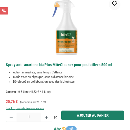
%
Spray anti-acariens IdaPlus MiteCleaner pour poulaillers 500 ml
Action immédiate, sans temps d'attente
Mode d'action physique, sans substance biocide
Développé en collaboration avec des biologistes
Contenu :
0.5 Litre
(41,52 € / 1 Litre)
Prix de vente :
Prix régulier :
20,76 €
(économie de 21.78%)
Prix TTC, frais de livraison en sus
Quantité de produit : Entrez la quantité souhaitée ou utilisez les boutons pour augmenter ou diminue
AJOUTER AU PANIER
pc
−6%