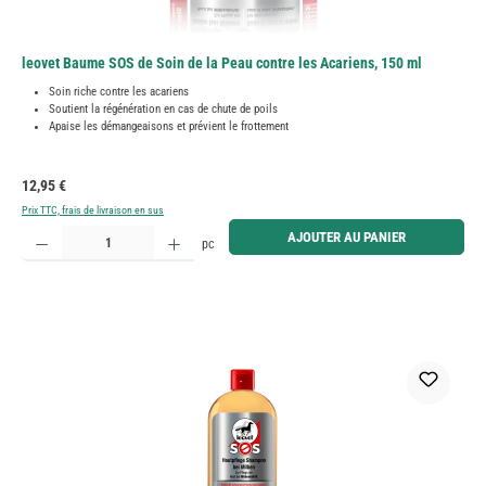
leovet Baume SOS de Soin de la Peau contre les Acariens, 150 ml
Soin riche contre les acariens
Soutient la régénération en cas de chute de poils
Apaise les démangeaisons et prévient le frottement
Prix régulier :
12,95 €
Prix TTC, frais de livraison en sus
Quantité de produit : Entrez la quantité souhaitée ou utilisez les boutons pour augmenter ou diminue
AJOUTER AU PANIER
pc