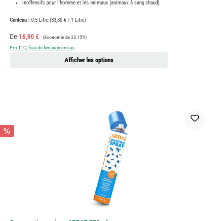
inoffensifs pour l'homme et les animaux (animaux à sang chaud)
Contenu :
0.5 Litre
(33,80 € / 1 Litre)
Prix de vente :
Prix régulier :
De
16,90 €
(économie de 23.15%)
Prix TTC, frais de livraison en sus
Afficher les options
%