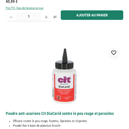
Prix régulier :
45,99 €
Prix TTC, frais de livraison en sus
Quantité de produit : Entrez la quantité souhaitée ou utilisez les boutons pour augmenter ou diminue
AJOUTER AU PANIER
pc
Poudre anti-acariens Cit DiaCarid contre le pou rouge et parasites
Efficace contre le pou rouge, fourmis, lépismes et cloportes
Poudre fine à base de plancton fossile