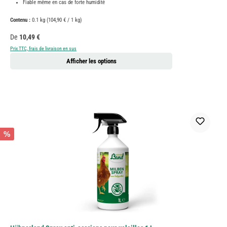
Fiable même en cas de forte humidité
Contenu :
0.1 kg
(104,90 € / 1 kg)
Prix régulier :
De
10,49 €
Prix TTC, frais de livraison en sus
Afficher les options
%