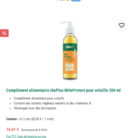
%
Complément alimentaire IdaPlus MiteProtect pour volaille 200 ml
Complément alimentaire pour volaille
Contient des extraits végétaux naturels et des vitamines B
Développé avec des biologistes
Contenu :
0.2 Litre
(82,05 € / 1 Litre)
Prix de vente :
Prix régulier :
16,41 €
(économie de 9.04%)
Prix TTC, frais de livraison en sus