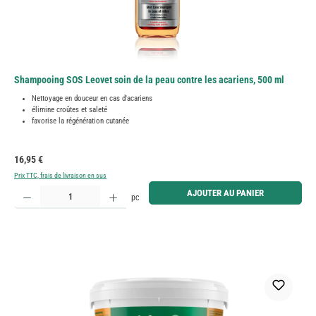
Shampooing SOS Leovet soin de la peau contre les acariens, 500 ml
Nettoyage en douceur en cas d'acariens
élimine croûtes et saleté
favorise la régénération cutanée
Prix régulier :
16,95 €
Prix TTC, frais de livraison en sus
Quantité de produit : Entrez la quantité souhaitée ou utilisez les boutons pour augmenter ou diminue
AJOUTER AU PANIER
pc