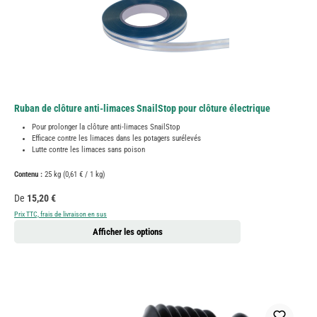
Ruban de clôture anti-limaces SnailStop pour clôture électrique
Pour prolonger la clôture anti-limaces SnailStop
Efficace contre les limaces dans les potagers surélevés
Lutte contre les limaces sans poison
Contenu :
25 kg
(0,61 € / 1 kg)
Prix régulier :
De
15,20 €
Prix TTC, frais de livraison en sus
Afficher les options