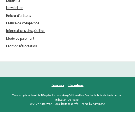
Durabilité
Newsletter
Retour d'articles
Preuve de compétnce
Informations d'expédition
Mode de paiement
Droit de rétractation
Entreprise
Informations
Tous les prix incluent la TVA plus les frais
d'expédition
et les éventuels frais de livraison, sauf
indication contraire.
© 2026 Agrarzone - Tous droits réservés. Theme by Agrarzone