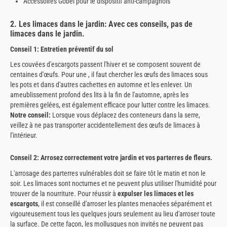
Accessoires Göbel pour le dispositif anti-campagnols
2. Les limaces dans le jardin: Avec ces conseils, pas de
limaces dans le jardin.
Conseil 1: Entretien préventif du sol
Les couvées d'escargots passent l'hiver et se composent souvent de
centaines d'œufs. Pour une , il faut chercher les œufs des limaces sous
les pots et dans d'autres cachettes en automne et les enlever. Un
ameublissement profond des lits à la fin de l'automne, après les
premières gelées, est également efficace pour lutter contre les limaces.
Notre conseil:
Lorsque vous déplacez des conteneurs dans la serre,
veillez à ne pas transporter accidentellement des œufs de limaces à
l'intérieur.
Conseil 2: Arrosez correctement votre jardin et vos parterres de fleurs.
L'arrosage des parterres vulnérables doit se faire tôt le matin et non le
soir. Les limaces sont nocturnes et ne peuvent plus utiliser l'humidité pour
trouver de la nourriture. Pour réussir à
expulser les limaces et les
escargots
, il est conseillé d'arroser les plantes menacées séparément et
vigoureusement tous les quelques jours seulement au lieu d'arroser toute
la surface. De cette façon, les mollusques non invités ne peuvent pas