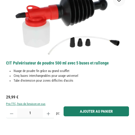
CIT Pulvérisateur de poudre 500 ml avec 5 buses et rallonge
Nuage de poudre fin grâce au grand soufflet
Cinq buses interchangeables pour usage universel
Tube d'extension pour zones difficiles d'accès
Prix régulier :
29,99 €
Prix TTC, frais de livraison en sus
Quantité de produit : Entrez la quantité souhaitée ou utilisez les boutons pour augmenter ou diminue
AJOUTER AU PANIER
pc