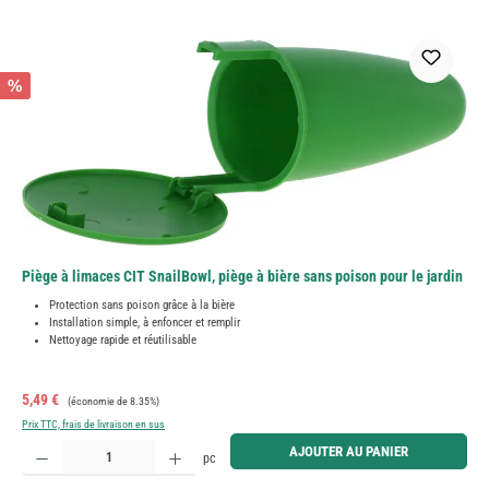
%
Piège à limaces CIT SnailBowl, piège à bière sans poison pour le jardin
Protection sans poison grâce à la bière
Installation simple, à enfoncer et remplir
Nettoyage rapide et réutilisable
Prix de vente :
Prix régulier :
5,49 €
(économie de 8.35%)
Prix TTC, frais de livraison en sus
Quantité de produit : Entrez la quantité souhaitée ou utilisez les boutons pour augmenter ou diminue
AJOUTER AU PANIER
pc