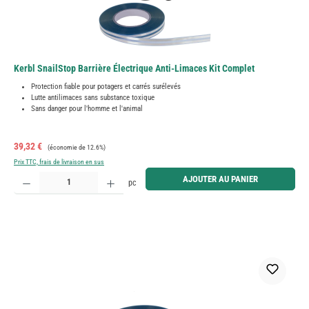
Kerbl SnailStop Barrière Électrique Anti-Limaces Kit Complet
Protection fiable pour potagers et carrés surélevés
Lutte antilimaces sans substance toxique
Sans danger pour l'homme et l'animal
Prix de vente :
Prix régulier :
39,32 €
(économie de 12.6%)
Prix TTC, frais de livraison en sus
Quantité de produit : Entrez la quantité souhaitée ou utilisez les boutons pour augmenter ou diminue
AJOUTER AU PANIER
pc