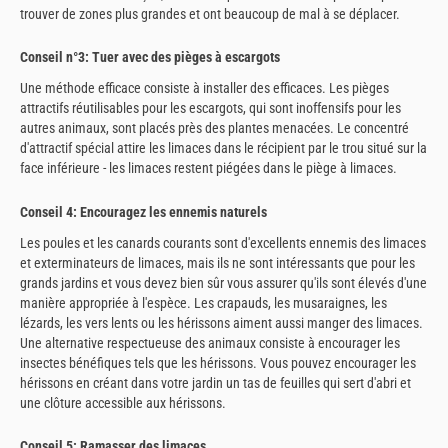
trouver de zones plus grandes et ont beaucoup de mal à se déplacer.
Conseil n°3: Tuer avec des pièges à escargots
Une méthode efficace consiste à installer des efficaces. Les pièges
attractifs réutilisables pour les escargots, qui sont inoffensifs pour les
autres animaux, sont placés près des plantes menacées. Le concentré
d'attractif spécial attire les limaces dans le récipient par le trou situé sur la
face inférieure - les limaces restent piégées dans le piège à limaces.
Conseil 4: Encouragez les ennemis naturels
Les poules et les canards courants sont d'excellents ennemis des limaces
et exterminateurs de limaces, mais ils ne sont intéressants que pour les
grands jardins et vous devez bien sûr vous assurer qu'ils sont élevés d'une
manière appropriée à l'espèce. Les crapauds, les musaraignes, les
lézards, les vers lents ou les hérissons aiment aussi manger des limaces.
Une alternative respectueuse des animaux consiste à encourager les
insectes bénéfiques tels que les hérissons. Vous pouvez encourager les
hérissons en créant dans votre jardin un tas de feuilles qui sert d'abri et
une clôture accessible aux hérissons.
Conseil 5: Ramasser des limaces