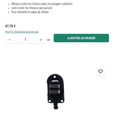
Efficace contre les limaces dans les potagers surélevés
Lutte contre les limaces sans poison
Pour alimenter le ruban de clôture
Prix régulier :
47,78 €
Prix TTC, frais de livraison en sus
Quantité de produit : Entrez la quantité souhaitée ou utilisez les boutons pour augmenter ou diminue
AJOUTER AU PANIER
pc