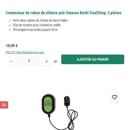
Connecteur de ruban de clôture anti-limaces Kerbl SnailStop, 2 pièces
Relie deux rubans de clôture de façon fiable
Clip de contact pour connexion stable
Prolongation possible jusqu'à 30 m
Prix régulier :
10,49 €
Prix TTC, frais de livraison en sus
Quantité de produit : Entrez la quantité souhaitée ou utilisez les boutons pour augmenter ou diminue
AJOUTER AU PANIER
pc
%