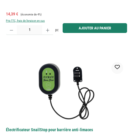
Prix de vente :
Prix régulier :
14,39 €
(économie de 4%)
Prix TTC, frais de livraison en sus
Quantité de produit : Entrez la quantité souhaitée ou utilisez les boutons pour augmenter ou diminue
AJOUTER AU PANIER
pc
Électrificateur SnailStop pour barrière anti-limaces