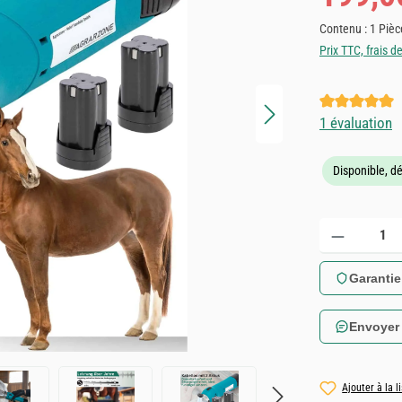
Contenu :
1 Pièc
Prix TTC, frais d
Note moyenne 
1 évaluation
Disponible, dé
Quantité de produ
Garantie
Envoyer
Ajouter à la l