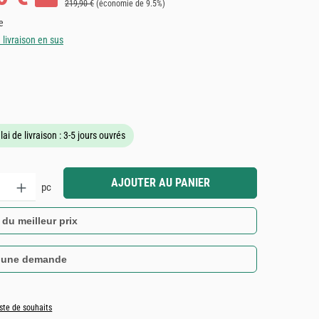
Prix régulier :
219,90 €
(économie de 9.5%)
e
e livraison en sus
de 5 sur 5 étoiles
lai de livraison : 3-5 jours ouvrés
it : Entrez la quantité souhaitée ou utilisez les boutons pour augmenter ou dimin
AJOUTER AU PANIER
pc
 du meilleur prix
 une demande
iste de souhaits