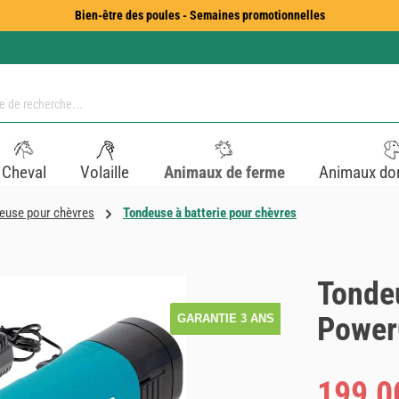
Bien-être des poules - Semaines promotionnelles
Cheval
Volaille
Animaux de ferme
Animaux do
euse pour chèvres
Tondeuse à batterie pour chèvres
Tonde
PowerC
GARANTIE 3 ANS
Prix de vente :
199,0