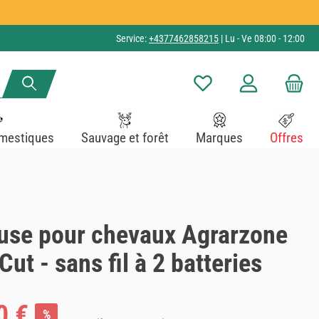
Service:
+4377462858215
| Lu - Ve 08:00 - 12:00
Vous avez 0 articles dans v
mestiques
Sauvage et forêt
Marques
Offres
use pour chevaux Agrarzone
ut - sans fil à 2 batteries
0 €
%