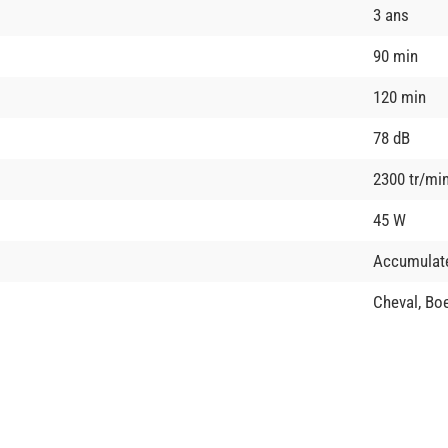
3 ans
90 min
120 min
78 dB
2300 tr/mi
45 W
Accumulat
Cheval, Bo