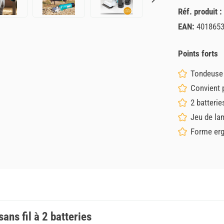
Réf. produit :
EAN:
401865
Points forts
Tondeuse 
Convient 
2 batterie
Jeu de la
Forme er
ns fil à 2 batteries