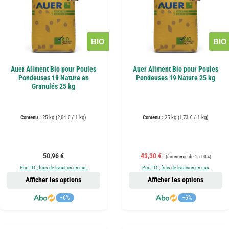
BIO
BIO
Auer Aliment Bio pour Poules
Auer Aliment Bio pour Poules
Pondeuses 19 Nature en
Pondeuses 19 Nature 25 kg
Granulés 25 kg
Contenu :
25 kg
(2,04 € / 1 kg)
Contenu :
25 kg
(1,73 € / 1 kg)
Prix régulier :
Prix de vente :
Prix régulier :
50,96 €
43,30 €
(économie de 15.03%)
Prix TTC, frais de livraison en sus
Prix TTC, frais de livraison en sus
Afficher les options
Afficher les options
−6%
−6%