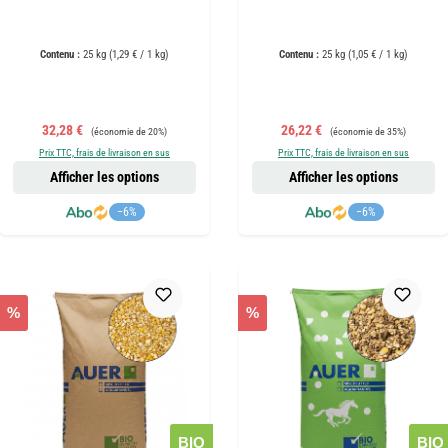
Contenu :
25 kg
(1,29 € / 1 kg)
Contenu :
25 kg
(1,05 € / 1 kg)
Prix de vente :
Prix régulier :
Prix de vente :
Prix régulier :
32,28 €
26,22 €
(économie de 20%)
(économie de 35%)
Prix TTC, frais de livraison en sus
Prix TTC, frais de livraison en sus
Afficher les options
Afficher les options
−6%
−6%
%
%
BIO
BIO