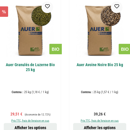
%
BIO
BIO
Auer Granulés de Luzerne Bio
Auer Avoine Noire Bio 25 kg
25 kg
Contenu :
25 kg
(1,18 € / 1 kg)
Contenu :
25 kg
(1,57 € / 1 kg)
Prix de vente :
Prix régulier :
Prix régulier :
29,51 €
39,26 €
(économie de 12.72%)
Prix TTC, frais de livraison en sus
Prix TTC, frais de livraison en sus
Afficher les options
Afficher les options