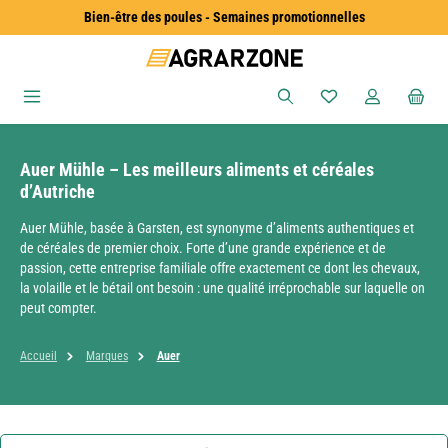
Bien-être des poules - Semaines promotionnelles
Passer au contenu principal
Vous avez 0 articles
Auer Mühle – Les meilleurs aliments et céréales
d’Autriche
Auer Mühle, basée à Garsten, est synonyme d’aliments authentiques et
de céréales de premier choix. Forte d’une grande expérience et de
passion, cette entreprise familiale offre exactement ce dont les chevaux,
la volaille et le bétail ont besoin : une qualité irréprochable sur laquelle on
peut compter.
Accueil
Marques
Auer