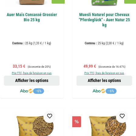
Auer Maïs Concassé Grossier
Muesli Naturel pour Chevaux
Bio 25 kg
"Pferdeglück" - Auer Natur 25
kg
Contenu :
25 kg
(1,33 € / 1 kg)
Contenu :
25 kg
(2,00 € / 1 kg)
Prix de vente :
Prix régulier :
Prix de vente :
Prix régulier :
33,15 €
49,99 €
(économie de 20%)
(économie de 16.67%)
Prix TTC, frais de livraison en sus
Prix TTC, frais de livraison en sus
Afficher les options
Afficher les options
−6%
−6%
%