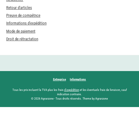
Retour d'articles
Preuve de compétnce
Informations d'expédition
Mode de paiement
Droit de rétractation
Entreprise
Informations
Tous les prix incluent la TVA plus les frais
d'expédition
et les éventuels frais de livraison, sauf
indication contraire.
© 2026 Agrarzone - Tous droits réservés. Theme by Agrarzone