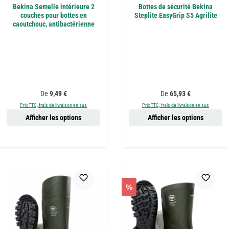
Bekina Semelle intérieure 2
Bottes de sécurité Bekina
couches pour bottes en
Steplite EasyGrip S5 Agrilite
caoutchouc, antibactérienne
Prix régulier :
Prix régulier :
De
9,49 €
De
65,93 €
Prix TTC, frais de livraison en sus
Prix TTC, frais de livraison en sus
Afficher les options
Afficher les options
%