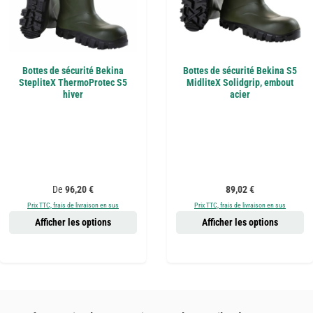
Bottes de sécurité Bekina
Bottes de sécurité Bekina S5
StepliteX ThermoProtec S5
MidliteX Solidgrip, embout
hiver
acier
Prix régulier :
Prix régulier :
De
96,20 €
89,02 €
Prix TTC, frais de livraison en sus
Prix TTC, frais de livraison en sus
Afficher les options
Afficher les options