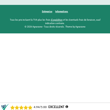
Entreprise
Informations
Tous les prix incluent la TVA plus les frais
d'expédition
et les éventuels frais de livraison, sauf
indication contraire.
© 2026 Agrarzone - Tous droits réservés. Theme by Agrarzone