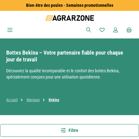
Bien-être des poules - Semaines promotionnelles
Passer au contenu principal
Vous avez 0 articles
Bottes Bekina – Votre partenaire fiable pour chaque
jour de travail
Découvrez la qualité incomparable et le confort des bottes Bekina,
spécialement conçues pour une utilisation quotidienne.
Accueil
Marques
Bekina
Filtre