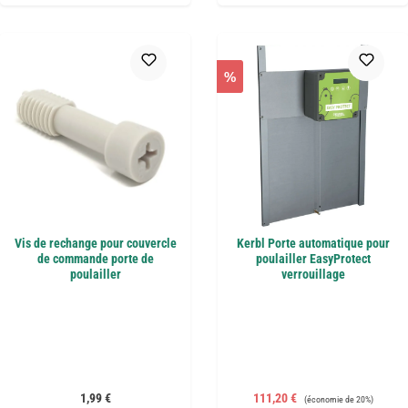
%
Vis de rechange pour couvercle
Kerbl Porte automatique pour
de commande porte de
poulailler EasyProtect
poulailler
verrouillage
Prix régulier :
Prix de vente :
Prix régulier :
1,99 €
111,20 €
(économie de 20%)