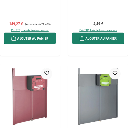
Prix de vente :
Prix régulier :
Prix régulier :
149,27 €
4,49 €
(économie de 21.42%)
Prix TTC, frais de livraison en sus
Prix TTC, frais de livraison en sus
AJOUTER AU PANIER
AJOUTER AU PANIER