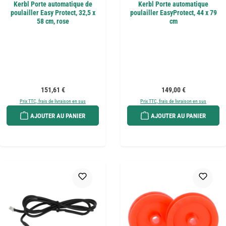
Kerbl Porte automatique de
Kerbl Porte automatique
poulailler Easy Protect, 32,5 x
poulailler EasyProtect, 44 x 79
58 cm, rose
cm
Prix régulier :
Prix régulier :
151,61 €
149,00 €
Prix TTC, frais de livraison en sus
Prix TTC, frais de livraison en sus
AJOUTER AU PANIER
AJOUTER AU PANIER