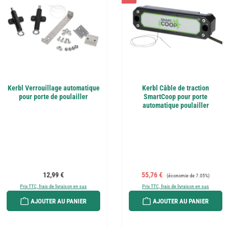
Kerbl Verrouillage automatique
Kerbl Câble de traction
pour porte de poulailler
SmartCoop pour porte
automatique poulailler
Prix régulier :
Prix de vente :
Prix régulier :
12,99 €
55,76 €
(économie de 7.05%)
Prix TTC, frais de livraison en sus
Prix TTC, frais de livraison en sus
AJOUTER AU PANIER
AJOUTER AU PANIER