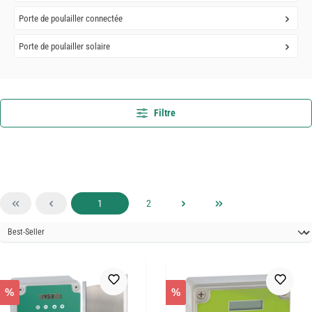
Porte de poulailler connectée
Porte de poulailler solaire
Filtre
Page
Page
1
2
%
%