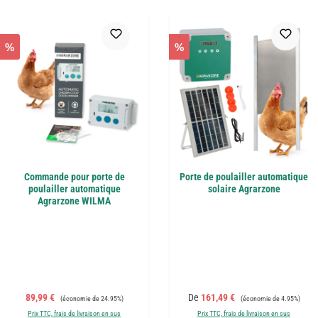
%
%
Commande pour porte de
Porte de poulailler automatique
poulailler automatique
solaire Agrarzone
Agrarzone WILMA
Prix de vente :
Prix régulier :
Prix de vente :
Prix régulier :
89,99 €
De
161,49 €
(économie de 24.95%)
(économie de 4.95%)
Prix TTC, frais de livraison en sus
Prix TTC, frais de livraison en sus