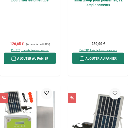
poulailler automatique
SmartCoop pour poulailler, 12
emplacements
Prix de vente :
Prix régulier :
Prix régulier :
126,65 €
259,00 €
(économie de 8.88%)
Prix TTC, frais de livraison en sus
Prix TTC, frais de livraison en sus
AJOUTER AU PANIER
AJOUTER AU PANIER
%
%