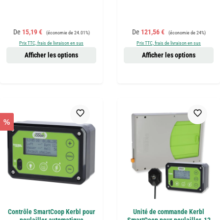
Prix de vente :
Prix régulier :
Prix de vente :
Prix régulier :
De
15,19 €
De
121,56 €
(économie de 24.01%)
(économie de 24%)
Prix TTC, frais de livraison en sus
Prix TTC, frais de livraison en sus
Afficher les options
Afficher les options
%
Contrôle SmartCoop Kerbl pour
Unité de commande Kerbl