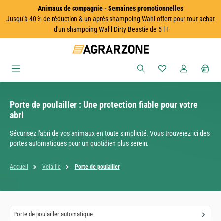
Animaux de compagnie - Semaines promotionnelles
Passer au contenu principal
Jusqu'à 40 % de réduction & un après-shampoing Wahl offert pour tout achat
d'un shampoing Wahl Dirty Beastie de 5 l !
Vous avez 0 articles
Porte de poulailler : Une protection fiable pour votre
abri
Sécurisez l'abri de vos animaux en toute simplicité. Vous trouverez ici des
portes automatiques pour un quotidien plus serein.
Accueil
Volaille
Porte de poulailler
Porte de poulailler automatique