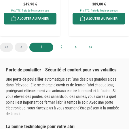
Prix régulier :
Prix régulier :
249,90 €
389,00 €
Prix TTC, frais de livraison en sus
Prix TTC, frais de livraison en sus
AJOUTER AU PANIER
AJOUTER AU PANIER
Page
Page
1
2
Porte de poulailler - Sécurité et confort pour vos volailles
Une
porte de poulailler
automatique est l'une des plus grandes aides
dans l'élevage. Elle se charge d'ouvrir et de fermer l'abri chaque jour,
protégeant efficacement vos animaux contre le renard et la fouine. Si
vous élevez des poules, des canards ou des cailles, vous savez à quel
point il est important de fermer l'abri à temps le soir. Avec une porte
électronique, vous n'avez plus à vous soucier d'être présent à la tombée
de la nuit.
La bonne technologie pour votre abri