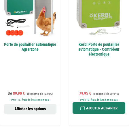
Porte de poulailler automatique
Kerbl Porte de poulailler
Agrarzone
automatique - Contrôleur
électronique
Prix de vente :
Prix régulier :
Prix de vente :
Prix régulier :
De
89,90 €
79,95 €
(économie de 10.01%)
(économie de 20.04%)
Prix TTC, frais de livraison en sus
Prix TTC, frais de livraison en sus
AJOUTER AU PANIER
Afficher les options