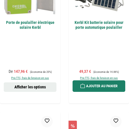
Porte de poulailler èlectrique
Kerbl Kit batterie solaire pour
solaire Kerbl
porte automatique poulailler
Prix de vente :
Prix régulier :
Prix de vente :
Prix régulier :
De
147,96 €
49,37 €
(économie de 20%)
(économie de 14.86%)
Prix TTC, frais de livraison en sus
Prix TTC, frais de livraison en sus
AJOUTER AU PANIER
Afficher les options
%