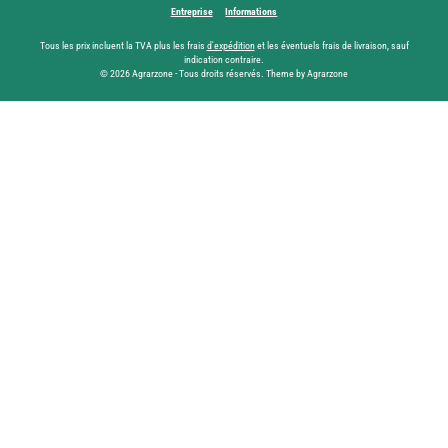
Entreprise
Informations
Tous les prix incluent la TVA plus les frais
d'expédition
et les éventuels frais de livraison, sauf
indication contraire.
© 2026 Agrarzone - Tous droits réservés. Theme by Agrarzone