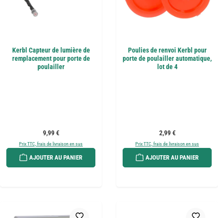
Kerbl Capteur de lumière de
Poulies de renvoi Kerbl pour
remplacement pour porte de
porte de poulailler automatique,
poulailler
lot de 4
Prix régulier :
Prix régulier :
9,99 €
2,99 €
Prix TTC, frais de livraison en sus
Prix TTC, frais de livraison en sus
AJOUTER AU PANIER
AJOUTER AU PANIER