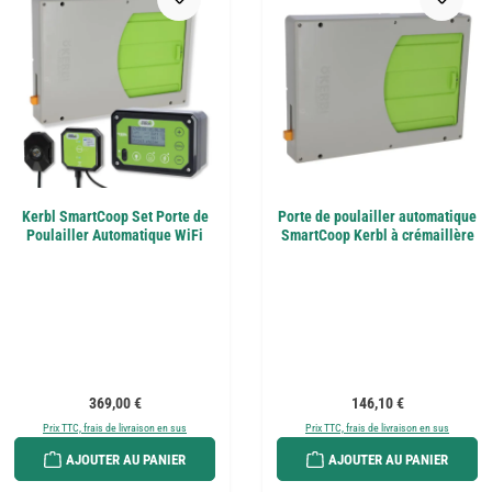
Kerbl SmartCoop Set Porte de
Porte de poulailler automatique
Poulailler Automatique WiFi
SmartCoop Kerbl à crémaillère
Prix régulier :
Prix régulier :
369,00 €
146,10 €
Prix TTC, frais de livraison en sus
Prix TTC, frais de livraison en sus
AJOUTER AU PANIER
AJOUTER AU PANIER