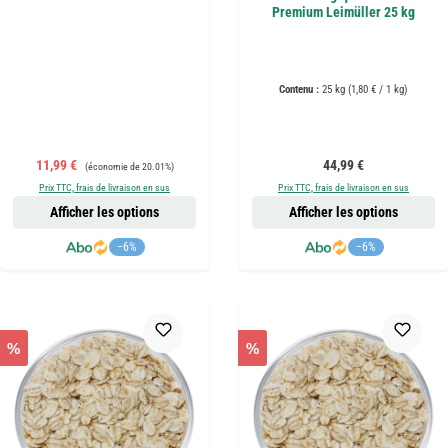
Premium Leimüller 25 kg
Contenu :
25 kg
(1,80 € / 1 kg)
Prix de vente :
Prix régulier :
Prix régulier :
11,99 €
44,99 €
(économie de 20.01%)
Prix TTC, frais de livraison en sus
Prix TTC, frais de livraison en sus
Afficher les options
Afficher les options
−6%
−6%
%
%