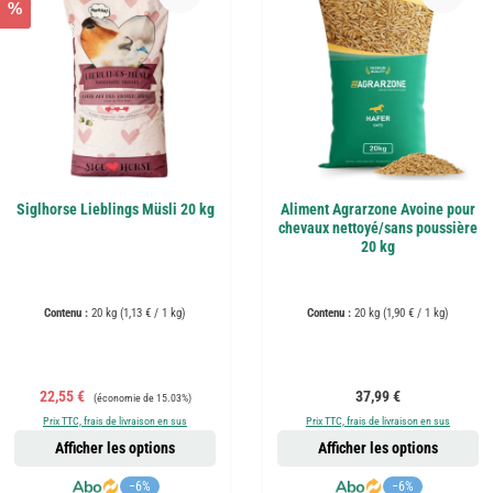
%
Siglhorse Lieblings Müsli 20 kg
Aliment Agrarzone Avoine pour
chevaux nettoyé/sans poussière
20 kg
Contenu :
20 kg
(1,13 € / 1 kg)
Contenu :
20 kg
(1,90 € / 1 kg)
Prix de vente :
Prix régulier :
Prix régulier :
22,55 €
37,99 €
(économie de 15.03%)
Prix TTC, frais de livraison en sus
Prix TTC, frais de livraison en sus
Afficher les options
Afficher les options
−6%
−6%