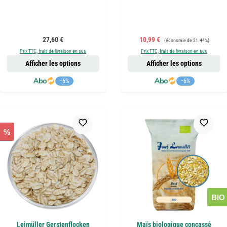
Prix régulier :
Prix de vente :
Prix régulier :
27,60 €
10,99 €
(économie de 21.44%)
Prix TTC, frais de livraison en sus
Prix TTC, frais de livraison en sus
Afficher les options
Afficher les options
−6%
−6%
%
BIO
Leimüller Gerstenflocken
Maïs biologique concassé