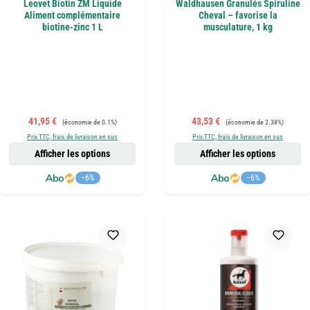
Leovet Biotin ZM Liquide
Waldhausen Granulés Spiruline
Aliment complémentaire
Cheval – favorise la
biotine-zinc 1 L
musculature, 1 kg
Prix de vente :
Prix régulier :
Prix de vente :
Prix régulier :
41,95 €
43,53 €
(économie de 0.1%)
(économie de 2.38%)
Prix TTC, frais de livraison en sus
Prix TTC, frais de livraison en sus
Afficher les options
Afficher les options
−6%
−6%