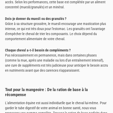
accès. Selon les performances, cette base est complétée par un aliment
concentré (muesli/granulés) et un minéral.
Dois-je donner du muesli ou des granulés ?
Grâce à sa structure grossière, le muesli encourage une mastication plus
intense, ce qui est très doux pour l'estomac. Les granulés ont l'avantage
d'empêcher le cheval de trier les composants. Le choix dépend du
comportement alimentaire de votre cheval.
Chaque cheval a-t-il besoin de compléments ?
Pas nécessairement en permanence, mais dans certaines phases
(comme la mue, après une maladie ou lors d'un entraînement intensif),
une cure de suppléments est très judicieuse pour anticiper le besoin accru
en nutriments avant que des carences n'apparaissent.
Tout pour la mangeoire : De la ration de base à la
récompense
L'alimentation équine est aussi individuelle que le cheval lui-même. Pour
garder le tube digestif de votre animal en bonne santé, nous vous
proposons une gamme complète. Trouvez la ration de base parfaite dans