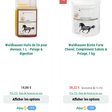
Waldhausen Huile de lin pour
Waldhausen Biotin Forte
chevaux, 1 L - Pelage &
Cheval, Complément Sabots &
digestion
Pelage, 1 kg
Prix régulier :
Prix de vente :
Prix régulier :
14,86 €
38,22 €
(économie de 12.2%)
Prix TTC, frais de livraison en sus
Prix TTC, frais de livraison en sus
Afficher les options
Afficher les options
−6%
−6%