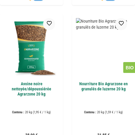
BIO
Avoine noire
Nourriture Bio Agrarzone en
nettoyée/dépoussiérée
granulés de luzerne 20 kg
Agrarzone 20 kg
Contenu :
20 kg
(1,95 € / 1 kg)
Contenu :
20 kg
(1,59 € / 1 kg)
Prix régulier :
Prix régulier :