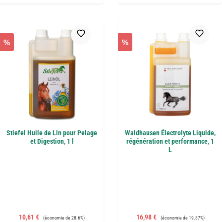
%
%
Stiefel Huile de Lin pour Pelage
Waldhausen Électrolyte Liquide,
et Digestion, 1 l
régénération et performance, 1
L
Prix de vente :
Prix régulier :
Prix de vente :
Prix régulier :
10,61 €
16,98 €
(économie de 28.6%)
(économie de 19.87%)