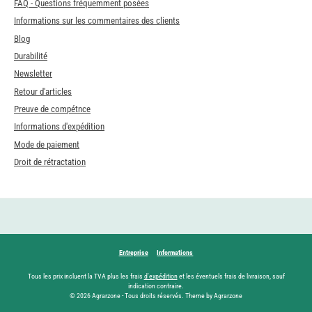
FAQ - Questions fréquemment posées
Informations sur les commentaires des clients
Blog
Durabilité
Newsletter
Retour d'articles
Preuve de compétnce
Informations d'expédition
Mode de paiement
Droit de rétractation
Entreprise
Informations
Tous les prix incluent la TVA plus les frais
d'expédition
et les éventuels frais de livraison, sauf
indication contraire.
© 2026 Agrarzone - Tous droits réservés. Theme by Agrarzone