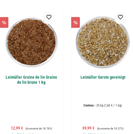
%
%
Leimüller Graine de lin Graine
Leimüller Gerste gereinigt
de lin brune 1 kg
Contenu :
25 kg
(1,60 € / 1 kg)
Prix de vente :
Prix régulier :
Prix de vente :
Prix régulier :
12,99 €
39,99 €
(économie de 18.76%)
(économie de 18.37%)