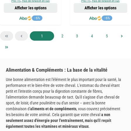
Prix TTC, frais de livraison en sus
Prix TTC, frais de livraison en sus
Afficher les options
Afficher les options
−6%
−6%
Page
Page
Page
Page
Page
1
2
3
4
5
Alimentation & Compléments : La base de la vitalité
Une bonne alimentation est l'élément le plus important pour la santé, la
performance et le bien-être de votre cheval. L'estomac du cheval étant
petit et l'intestin conçu pour la digestion constante de fibres,
l'alimentation demande beaucoup de tact. Qu'il s'agisse d'un cheval de
sport, de loisir, d'une poulinière ou d'un senior – avec la bonne
combinaison d'
aliments et de compléments
, vous couvrez précisément
les besoins de votre animal. Cela garantit que votre cheval
a non
seulement assez d'énergie pour l'entraînement, mais qu'il reçoit
également toutes les vitamines et minéraux vitaux
.