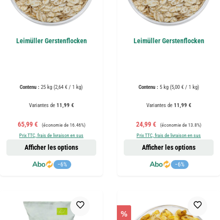
Leimüller Gerstenflocken
Leimüller Gerstenflocken
Contenu :
25 kg
(2,64 € / 1 kg)
Contenu :
5 kg
(5,00 € / 1 kg)
Variantes de
11,99 €
Variantes de
11,99 €
Prix de vente :
Prix régulier :
Prix de vente :
Prix régulier :
65,99 €
24,99 €
(économie de 16.46%)
(économie de 13.8%)
Prix TTC, frais de livraison en sus
Prix TTC, frais de livraison en sus
Afficher les options
Afficher les options
−6%
−6%
%