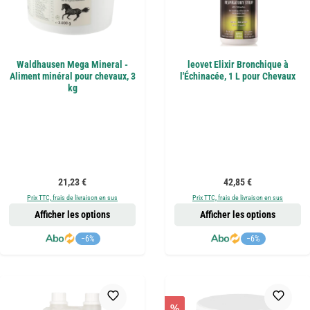
Waldhausen Mega Mineral -
leovet Elixir Bronchique à
Aliment minéral pour chevaux, 3
l'Échinacée, 1 L pour Chevaux
kg
Prix régulier :
Prix régulier :
21,23 €
42,85 €
Prix TTC, frais de livraison en sus
Prix TTC, frais de livraison en sus
Afficher les options
Afficher les options
−6%
−6%
%