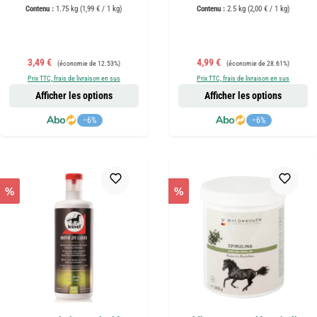
Contenu :
1.75 kg
(1,99 € / 1 kg)
Contenu :
2.5 kg
(2,00 € / 1 kg)
Prix de vente :
Prix régulier :
Prix de vente :
Prix régulier :
3,49 €
4,99 €
(économie de 12.53%)
(économie de 28.61%)
Prix TTC, frais de livraison en sus
Prix TTC, frais de livraison en sus
Afficher les options
Afficher les options
−6%
−6%
%
%