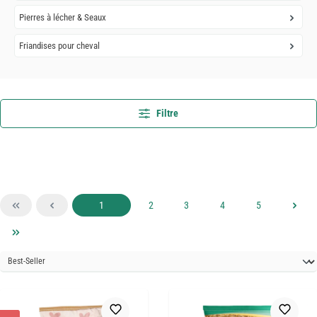
Pierres à lécher & Seaux
Friandises pour cheval
Filtre
Page
Page
Page
Page
Page
1
2
3
4
5