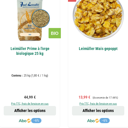
BIO
Leimüller Prime à l'orge
Leimüller Mais gepoppt
biologique 25 kg
Contenu :
25 kg
(1,80 € / 1 kg)
Prix régulier :
Prix de vente :
Prix régulier :
44,99 €
13,99 €
(économie de 17.66%)
Prix TTC, frais de livraison en sus
Prix TTC, frais de livraison en sus
Afficher les options
Afficher les options
−6%
−6%