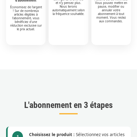
d'abonnement
et n'y pensez plus.
Vous pouvez mettre en
Nous livrons
pause, modifier ou
Économisez de l'argent
automatiquement selon
annuler votre
! Sur de nombreux
la fréquence souhaitée.
abonnement à tout
articles éligibles à
moment. Vous restez
l'abonnement, vous
aux commandes.
bénéficiez d'une
réduction exclusive sur
le prix actuel.
L'abonnement en 3 étapes
Choisissez le produit :
Sélectionnez vos articles
1