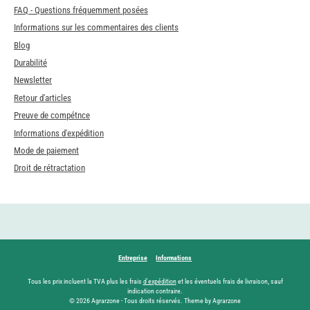
FAQ - Questions fréquemment posées
Informations sur les commentaires des clients
Blog
Durabilité
Newsletter
Retour d'articles
Preuve de compétnce
Informations d'expédition
Mode de paiement
Droit de rétractation
Entreprise
Informations
Tous les prix incluent la TVA plus les frais
d'expédition
et les éventuels frais de livraison, sauf
indication contraire.
© 2026 Agrarzone - Tous droits réservés. Theme by Agrarzone