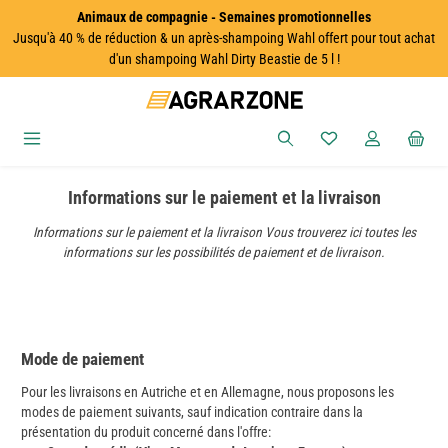
Animaux de compagnie - Semaines promotionnelles
Passer au contenu principal
Jusqu'à 40 % de réduction & un après-shampoing Wahl offert pour tout achat
d'un shampoing Wahl Dirty Beastie de 5 l !
Vous avez 0 articles
Informations sur le paiement et la livraison
Informations sur le paiement et la livraison Vous trouverez ici toutes les
informations sur les possibilités de paiement et de livraison.
Mode de paiement
Pour les livraisons en Autriche et en Allemagne, nous proposons les
modes de paiement suivants, sauf indication contraire dans la
présentation du produit concerné dans l'offre: