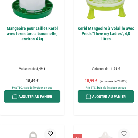
Mangeoire pour cailles Kerbl
Kerbl Mangeoire à Volaille avec
avec fermeture à baïonnette,
Pieds "I love my Ladies", 4,8
environ 4 kg
litres
Variantes de
8,49 €
Variantes de
11,99 €
Prix régulier :
Prix de vente :
Prix régulier :
18,49 €
15,99 €
(économie de 20.01%)
Prix TTC, frais de livraison en sus
Prix TTC, frais de livraison en sus
AJOUTER AU PANIER
AJOUTER AU PANIER