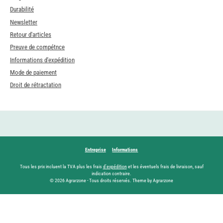
Durabilité
Newsletter
Retour d'articles
Preuve de compétnce
Informations d'expédition
Mode de paiement
Droit de rétractation
Entreprise
Informations
Tous les prix incluent la TVA plus les frais
d'expédition
et les éventuels frais de livraison, sauf
indication contraire.
© 2026 Agrarzone - Tous droits réservés. Theme by Agrarzone