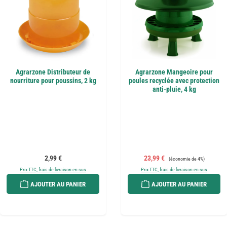
Agrarzone Distributeur de
Agrarzone Mangeoire pour
nourriture pour poussins, 2 kg
poules recyclée avec protection
anti-pluie, 4 kg
Prix régulier :
Prix de vente :
Prix régulier :
2,99 €
23,99 €
(économie de 4%)
Prix TTC, frais de livraison en sus
Prix TTC, frais de livraison en sus
AJOUTER AU PANIER
AJOUTER AU PANIER