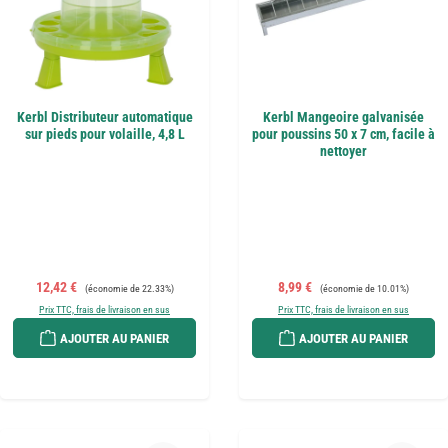
Kerbl Distributeur automatique
Kerbl Mangeoire galvanisée
sur pieds pour volaille, 4,8 L
pour poussins 50 x 7 cm, facile à
nettoyer
Prix de vente :
Prix régulier :
Prix de vente :
Prix régulier :
12,42 €
8,99 €
(économie de 22.33%)
(économie de 10.01%)
Prix TTC, frais de livraison en sus
Prix TTC, frais de livraison en sus
AJOUTER AU PANIER
AJOUTER AU PANIER