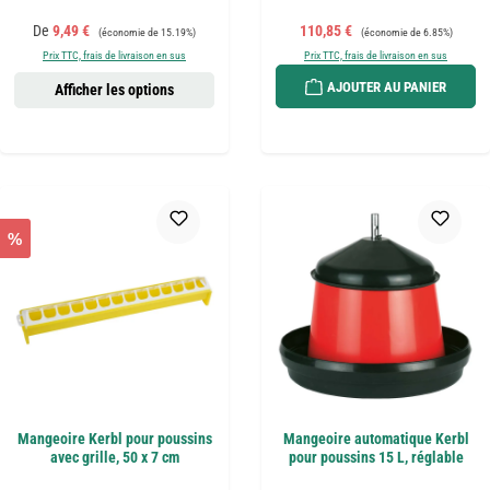
Prix de vente :
Prix régulier :
Prix de vente :
Prix régulier :
De
9,49 €
110,85 €
(économie de 15.19%)
(économie de 6.85%)
Prix TTC, frais de livraison en sus
Prix TTC, frais de livraison en sus
AJOUTER AU PANIER
Afficher les options
%
Mangeoire Kerbl pour poussins
Mangeoire automatique Kerbl
avec grille, 50 x 7 cm
pour poussins 15 L, réglable