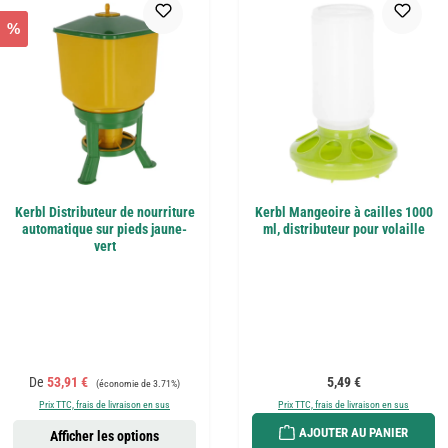
%
Kerbl Distributeur de nourriture
Kerbl Mangeoire à cailles 1000
automatique sur pieds jaune-
ml, distributeur pour volaille
vert
Prix de vente :
Prix régulier :
Prix régulier :
De
53,91 €
5,49 €
(économie de 3.71%)
Prix TTC, frais de livraison en sus
Prix TTC, frais de livraison en sus
AJOUTER AU PANIER
Afficher les options