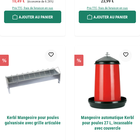
Prix de vente :
Prix régulier :
10,49 €
23,99 €
(économie de 6.26%)
Prix TTC, frais de livraison en sus
Prix TTC, frais de livraison en sus
AJOUTER AU PANIER
AJOUTER AU PANIER
%
%
Kerbl Mangeoire pour poules
Mangeoire automatique Kerbl
galvanisée avec grille articulée
pour poules 27 L, incassable
avec couvercle