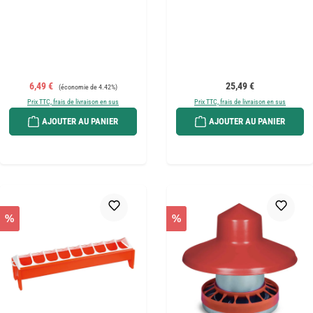
Prix de vente :
Prix régulier :
Prix régulier :
6,49 €
25,49 €
(économie de 4.42%)
Prix TTC, frais de livraison en sus
Prix TTC, frais de livraison en sus
AJOUTER AU PANIER
AJOUTER AU PANIER
%
%