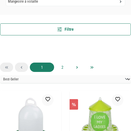
Mangeoire à volaille
Filtre
Page
Page
1
2
%