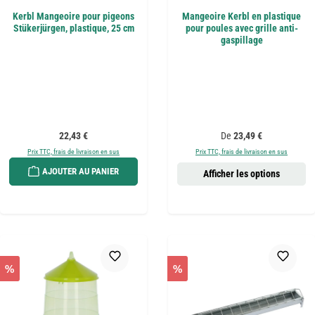
Kerbl Mangeoire pour pigeons
Mangeoire Kerbl en plastique
Stükerjürgen, plastique, 25 cm
pour poules avec grille anti-
gaspillage
Prix régulier :
Prix régulier :
22,43 €
De
23,49 €
Prix TTC, frais de livraison en sus
Prix TTC, frais de livraison en sus
AJOUTER AU PANIER
Afficher les options
%
%