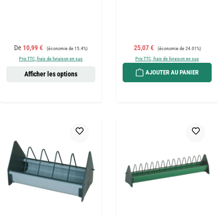
Prix de vente :
Prix régulier :
Prix de vente :
Prix régulier :
De
10,99 €
25,07 €
(économie de 15.4%)
(économie de 24.01%)
Prix TTC, frais de livraison en sus
Prix TTC, frais de livraison en sus
AJOUTER AU PANIER
Afficher les options