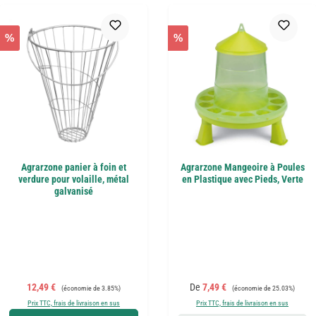
%
%
Agrarzone panier à foin et
Agrarzone Mangeoire à Poules
verdure pour volaille, métal
en Plastique avec Pieds, Verte
galvanisé
Prix de vente :
Prix régulier :
Prix de vente :
Prix régulier :
12,49 €
De
7,49 €
(économie de 3.85%)
(économie de 25.03%)
Prix TTC, frais de livraison en sus
Prix TTC, frais de livraison en sus