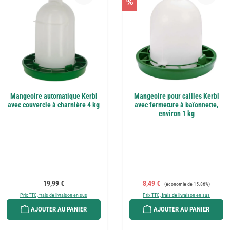
%
Mangeoire automatique Kerbl
Mangeoire pour cailles Kerbl
avec couvercle à charnière 4 kg
avec fermeture à baïonnette,
environ 1 kg
Prix régulier :
Prix de vente :
Prix régulier :
19,99 €
8,49 €
(économie de 15.86%)
Prix TTC, frais de livraison en sus
Prix TTC, frais de livraison en sus
AJOUTER AU PANIER
AJOUTER AU PANIER