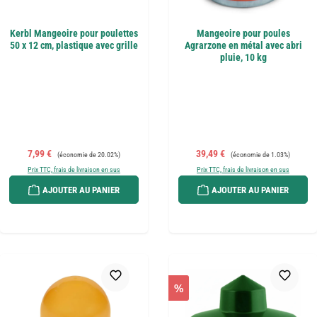
Kerbl Mangeoire pour poulettes
Mangeoire pour poules
50 x 12 cm, plastique avec grille
Agrarzone en métal avec abri
pluie, 10 kg
Prix de vente :
Prix régulier :
Prix de vente :
Prix régulier :
7,99 €
39,49 €
(économie de 20.02%)
(économie de 1.03%)
Prix TTC, frais de livraison en sus
Prix TTC, frais de livraison en sus
AJOUTER AU PANIER
AJOUTER AU PANIER
%