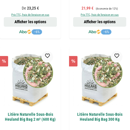
Prix régulier :
Prix de vente :
Prix régulier :
De
23,25 €
21,99 €
(économie de 12%)
Prix TTC, frais de livraison en sus
Prix TTC, frais de livraison en sus
Afficher les options
Afficher les options
−6%
−6%
%
%
Litière Naturelle Sous-Bois
Litière Naturelle Sous-Bois
Heuland Big Bag 2 m³ (600 Kg)
Heuland Big Bag 300 Kg