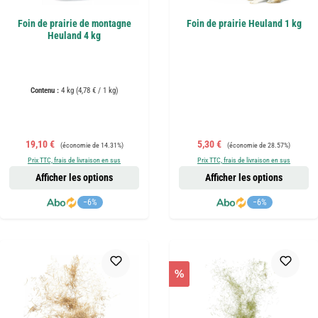
Foin de prairie de montagne
Foin de prairie Heuland 1 kg
Heuland 4 kg
Contenu :
4 kg
(4,78 € / 1 kg)
Prix de vente :
Prix régulier :
Prix de vente :
Prix régulier :
19,10 €
5,30 €
(économie de 14.31%)
(économie de 28.57%)
Prix TTC, frais de livraison en sus
Prix TTC, frais de livraison en sus
Afficher les options
Afficher les options
−6%
−6%
%