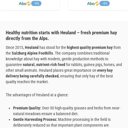
−6%
−6%
Healthy nutrition starts with Heuland – fresh premium hay
directly from the Alps.
Since 2015,
Heuland
has stood for the
highest quality premium hay
from
the
Salzburg Alpine Foothills
. The company combines traditional
knowledge about hay with modern, gentle production methods to
guarantee
natural, nutrient-rich feed
for rabbits, guinea pigs, horses, and
other small animals. Heuland places great importance on
every hay
delivery being carefully checked
, ensuring that only hay of the best
quality reaches the market.
The advantages of Heuland at a glance:
Premium Quality:
Over 30 high-quality grasses and herbs from near-
natural meadows ensure a balanced diet.
Gentle Harvesting Process:
Machine processing in the field is
deliberately reduced so that important plant components are