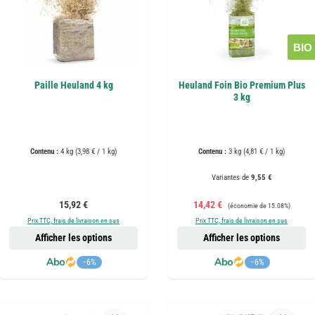
BIO
Paille Heuland 4 kg
Heuland Foin Bio Premium Plus
3 kg
Contenu :
4 kg
(3,98 € / 1 kg)
Contenu :
3 kg
(4,81 € / 1 kg)
Variantes de
9,55 €
Prix régulier :
Prix de vente :
Prix régulier :
15,92 €
14,42 €
(économie de 15.08%)
Prix TTC, frais de livraison en sus
Prix TTC, frais de livraison en sus
Afficher les options
Afficher les options
−6%
−6%