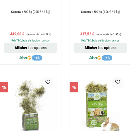
Contenu :
600 kg
(0,75 € / 1 kg)
Contenu :
300 kg
(1,06 € / 1 kg)
Prix de vente :
Prix régulier :
Prix de vente :
Prix régulier :
449,00 €
317,52 €
(économie de 8.18%)
(économie de 2.92%)
Prix TTC, frais de livraison en sus
Prix TTC, frais de livraison en sus
Afficher les options
Afficher les options
−6%
−6%
%
%