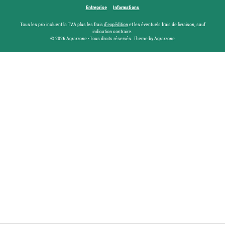
Entreprise
Informations
Tous les prix incluent la TVA plus les frais
d'expédition
et les éventuels frais de livraison, sauf
indication contraire.
© 2026 Agrarzone - Tous droits réservés. Theme by Agrarzone