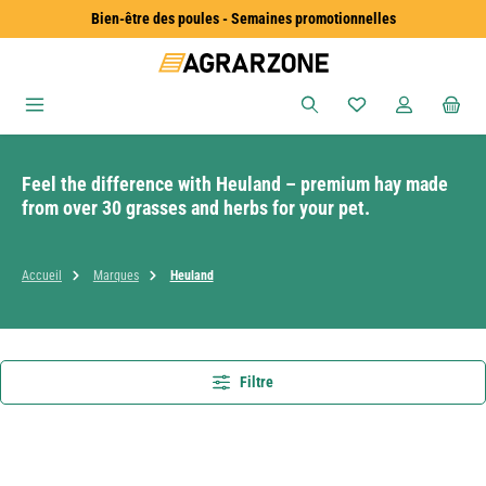
Bien-être des poules - Semaines promotionnelles
Passer au contenu principal
Vous avez 0 articles
Feel the difference with Heuland – premium hay made
from over 30 grasses and herbs for your pet.
Accueil
Marques
Heuland
Filtre