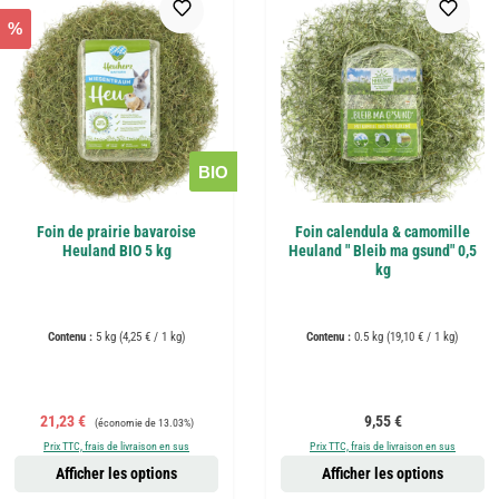
%
BIO
Foin de prairie bavaroise
Foin calendula & camomille
Heuland BIO 5 kg
Heuland " Bleib ma gsund" 0,5
kg
Contenu :
5 kg
(4,25 € / 1 kg)
Contenu :
0.5 kg
(19,10 € / 1 kg)
Prix de vente :
Prix régulier :
Prix régulier :
21,23 €
9,55 €
(économie de 13.03%)
Prix TTC, frais de livraison en sus
Prix TTC, frais de livraison en sus
Afficher les options
Afficher les options