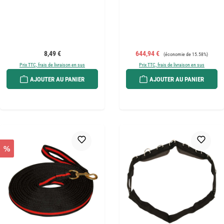
Prix régulier :
Prix de vente :
Prix régulier :
8,49 €
644,94 €
(économie de 15.58%)
Prix TTC, frais de livraison en sus
Prix TTC, frais de livraison en sus
AJOUTER AU PANIER
AJOUTER AU PANIER
%