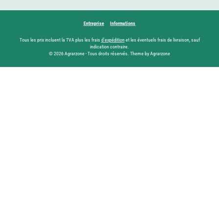
Entreprise
Informations
Tous les prix incluent la TVA plus les frais
d'expédition
et les éventuels frais de livraison, sauf
indication contraire.
© 2026 Agrarzone - Tous droits réservés. Theme by Agrarzone