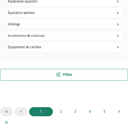
Randonnée équestre
Équitation western
Attelage
Accessoires de concours
Équipement de carrière
Filtre
Page
Page
Page
Page
Page
1
2
3
4
5