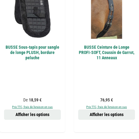
BUSSE Sous-tapis pour sangle
BUSSE Ceinture de Longe
de longe PLUSH, bordure
PROFI-SOFT, Coussin de Garrot,
peluche
11 Anneaux
Prix régulier :
Prix régulier :
De
18,59 €
76,95 €
Prix TTC, frais de livraison en sus
Prix TTC, frais de livraison en sus
Afficher les options
Afficher les options