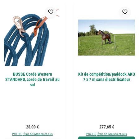
BUSSE Corde Western
Kit de compétition/paddock AKO
STANDARD, corde de travail au
7 x 7 m sans électrificateur
sol
Prix régulier :
Prix régulier :
28,00 €
277,65 €
Prix TTC, frais de livraison en sus
Prix TTC, frais de livraison en sus