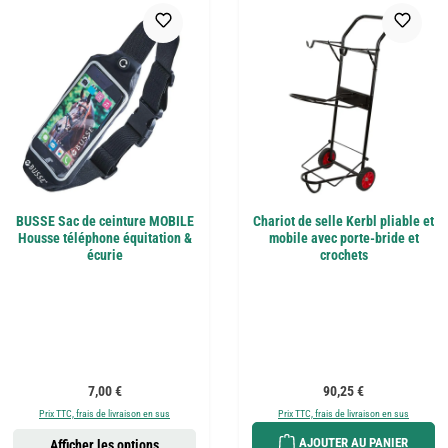
BUSSE Sac de ceinture MOBILE
Chariot de selle Kerbl pliable et
Housse téléphone équitation &
mobile avec porte-bride et
écurie
crochets
Prix régulier :
Prix régulier :
7,00 €
90,25 €
Prix TTC, frais de livraison en sus
Prix TTC, frais de livraison en sus
AJOUTER AU PANIER
Afficher les options