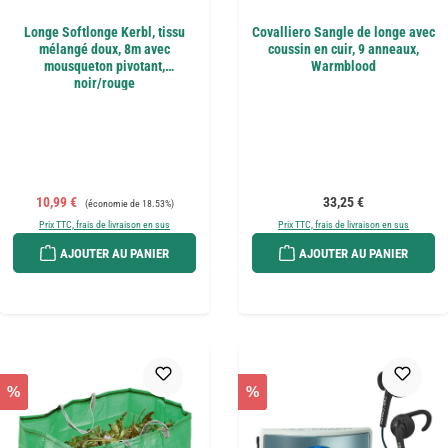
Longe Softlonge Kerbl, tissu
Covalliero Sangle de longe avec
mélangé doux, 8m avec
coussin en cuir, 9 anneaux,
mousqueton pivotant,
Warmblood
noir/rouge
Prix de vente :
Prix régulier :
Prix régulier :
10,99 €
33,25 €
(économie de 18.53%)
Prix TTC, frais de livraison en sus
Prix TTC, frais de livraison en sus
AJOUTER AU PANIER
AJOUTER AU PANIER
%
%