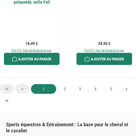
polyamide, taille Full
Prix régulier :
Prix régulier :
16,49 €
28,50 €
Prix TTC, frais de livraison en sus
Prix TTC, frais de livraison en sus
AJOUTER AU PANIER
AJOUTER AU PANIER
Page
Page
Page
Page
Page
1
2
3
4
5
Sports équestres & Entraînement : La base pour le cheval et
le cavalier