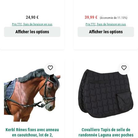
Prix régulier :
Prix de vente :
Prix régulier :
24,90 €
39,99 €
(économie de 11.13%)
Prix TTC, frais de livraison en sus
Prix TTC, frais de livraison en sus
Afficher les options
Afficher les options
Kerbl Rênes fixes avec anneau
Covalliero Tapis de selle de
en caoutchouc, lot de 2,
randonnée Laguna avec poches