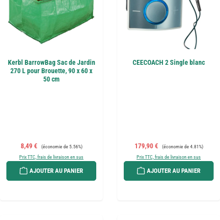
Kerbl BarrowBag Sac de Jardin
CEECOACH 2 Single blanc
270 L pour Brouette, 90 x 60 x
50 cm
Prix de vente :
Prix régulier :
Prix de vente :
Prix régulier :
8,49 €
179,90 €
(économie de 5.56%)
(économie de 4.81%)
Prix TTC, frais de livraison en sus
Prix TTC, frais de livraison en sus
AJOUTER AU PANIER
AJOUTER AU PANIER