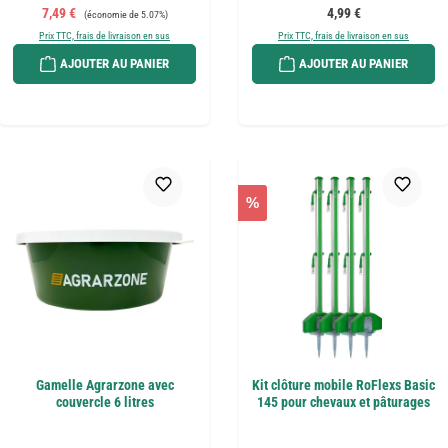
Prix de vente :
Prix régulier :
Prix régulier :
7,49 €
4,99 €
(économie de 5.07%)
Prix TTC, frais de livraison en sus
Prix TTC, frais de livraison en sus
AJOUTER AU PANIER
AJOUTER AU PANIER
%
Gamelle Agrarzone avec
Kit clôture mobile RoFlexs Basic
couvercle 6 litres
145 pour chevaux et pâturages