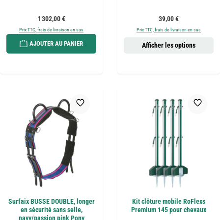
Prix régulier :
Prix régulier :
1 302,00 €
39,00 €
Prix TTC, frais de livraison en sus
Prix TTC, frais de livraison en sus
AJOUTER AU PANIER
Afficher les options
Surfaix BUSSE DOUBLE, longer
Kit clôture mobile RoFlexs
en sécurité sans selle,
Premium 145 pour chevaux
navy/passion pink Pony