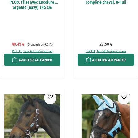
PLUS, Filet avec Encolure,
complète cheval, X-Full
argenté (navy) 145 cm
Prix de vente :
Prix régulier :
Prix régulier :
40,45 €
27,50 €
(économie de 9.91%)
Prix TTC, frais de livraison en sus
Prix TTC, frais de livraison en sus
AJOUTER AU PANIER
AJOUTER AU PANIER