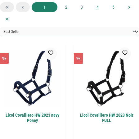
Page
Page
Page
Page
Page
1
2
3
4
5
%
%
Licol Covalliero HW 2023 navy
Licol Covalliero HW 2023 Noir
Poney
FULL