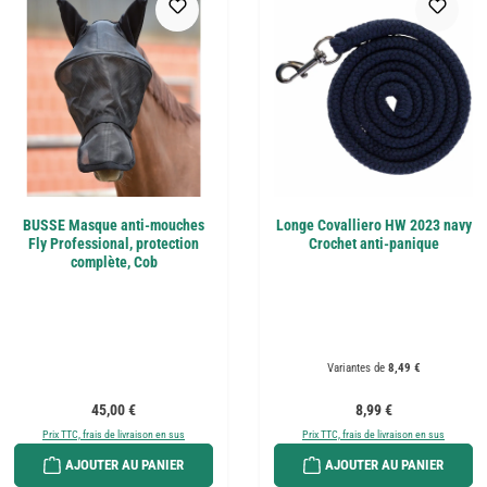
BUSSE Masque anti-mouches
Longe Covalliero HW 2023 navy
Fly Professional, protection
Crochet anti-panique
complète, Cob
Variantes de
8,49 €
Prix régulier :
Prix régulier :
45,00 €
8,99 €
Prix TTC, frais de livraison en sus
Prix TTC, frais de livraison en sus
AJOUTER AU PANIER
AJOUTER AU PANIER