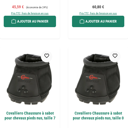
Prix de vente :
Prix régulier :
Prix régulier :
45,59 €
60,80 €
(économie de 24%)
Prix TTC, frais de livraison en sus
Prix TTC, frais de livraison en sus
AJOUTER AU PANIER
AJOUTER AU PANIER
Covalliero Chaussure à sabot
Covalliero Chaussure à sabot
pour chevaux pieds nus, taille 7
pour chevaux pieds nus, taille 0