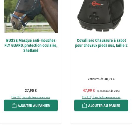
BUSSE Masque anti-mouches
Covalliero Chaussure à sabot
FLY GUARD, protection oculaire,
pour chevaux pieds nus, taille 2
Shetland
Variantes de
38,99 €
Prix régulier :
Prix de vente :
Prix régulier :
27,90 €
47,99 €
(économie de 20%)
Prix TTC, frais de livraison en sus
Prix TTC, frais de livraison en sus
AJOUTER AU PANIER
AJOUTER AU PANIER