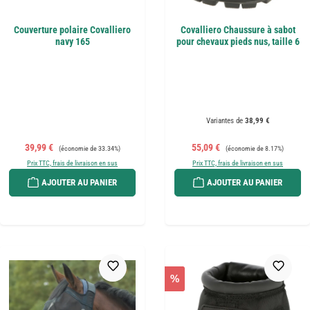
Couverture polaire Covalliero
Covalliero Chaussure à sabot
navy 165
pour chevaux pieds nus, taille 6
Variantes de
38,99 €
Prix de vente :
Prix régulier :
Prix de vente :
Prix régulier :
39,99 €
55,09 €
(économie de 33.34%)
(économie de 8.17%)
Prix TTC, frais de livraison en sus
Prix TTC, frais de livraison en sus
AJOUTER AU PANIER
AJOUTER AU PANIER
%