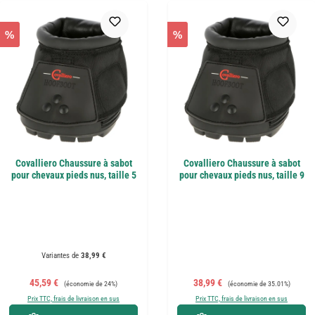
%
%
Covalliero Chaussure à sabot
Covalliero Chaussure à sabot
pour chevaux pieds nus, taille 5
pour chevaux pieds nus, taille 9
Variantes de
38,99 €
Prix de vente :
Prix régulier :
Prix de vente :
Prix régulier :
45,59 €
38,99 €
(économie de 24%)
(économie de 35.01%)
Prix TTC, frais de livraison en sus
Prix TTC, frais de livraison en sus