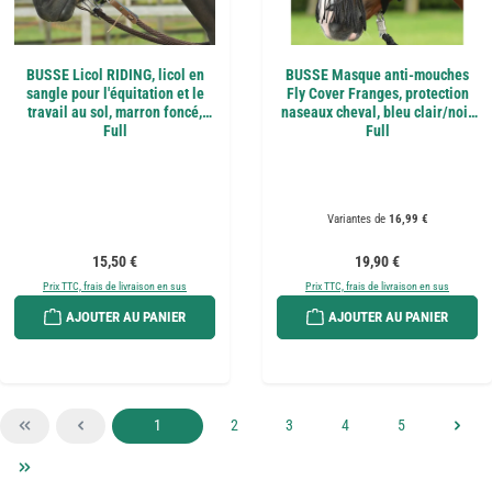
BUSSE Licol RIDING, licol en
BUSSE Masque anti-mouches
sangle pour l'équitation et le
Fly Cover Franges, protection
travail au sol, marron foncé,
naseaux cheval, bleu clair/noir
Full
Full
Variantes de
16,99 €
Prix régulier :
Prix régulier :
15,50 €
19,90 €
Prix TTC, frais de livraison en sus
Prix TTC, frais de livraison en sus
AJOUTER AU PANIER
AJOUTER AU PANIER
Page
Page
Page
Page
Page
1
2
3
4
5