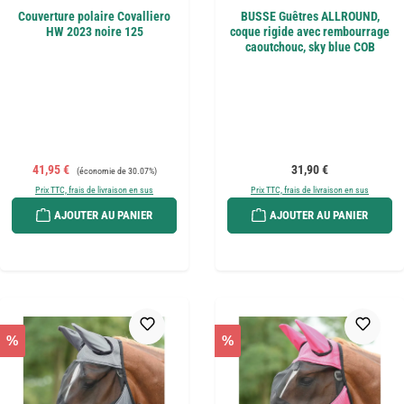
Couverture polaire Covalliero
BUSSE Guêtres ALLROUND,
HW 2023 noire 125
coque rigide avec rembourrage
caoutchouc, sky blue COB
Prix de vente :
Prix régulier :
Prix régulier :
41,95 €
31,90 €
(économie de 30.07%)
Prix TTC, frais de livraison en sus
Prix TTC, frais de livraison en sus
AJOUTER AU PANIER
AJOUTER AU PANIER
%
%