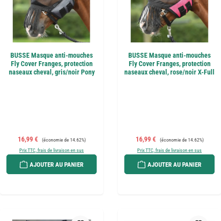
BUSSE Masque anti-mouches
BUSSE Masque anti-mouches
Fly Cover Franges, protection
Fly Cover Franges, protection
naseaux cheval, gris/noir Pony
naseaux cheval, rose/noir X-Full
Prix de vente :
Prix régulier :
Prix de vente :
Prix régulier :
16,99 €
16,99 €
(économie de 14.62%)
(économie de 14.62%)
Prix TTC, frais de livraison en sus
Prix TTC, frais de livraison en sus
AJOUTER AU PANIER
AJOUTER AU PANIER