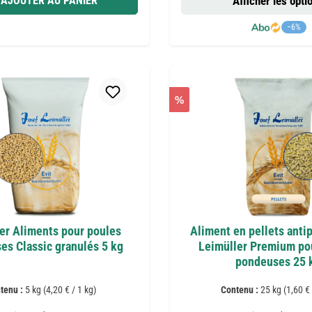
AJOUTER AU PANIER
Afficher les opti
−6%
%
er Aliments pour poules
Aliment en pellets antip
es Classic granulés 5 kg
Leimüller Premium po
pondeuses 25 
tenu :
5 kg
(4,20 € / 1 kg)
Contenu :
25 kg
(1,60 € 