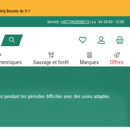
ty Beastie de 5 l !
Service:
+4377462858215
| Lu - Ve 08:00 - 12:00
Vous avez 0 articles dans v
mestiques
Sauvage et forêt
Marques
Offres
es pendant les périodes difficiles avec des soins adaptés.