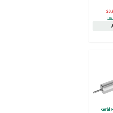
Prix
20,
Prix
A
Kerbl 