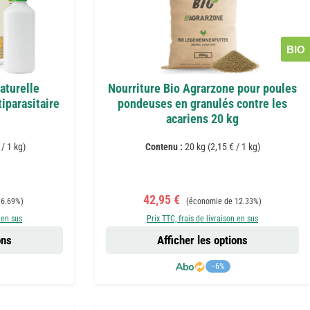
BIO
aturelle
Nourriture Bio Agrarzone pour poules
iparasitaire
pondeuses en granulés contre les
acariens 20 kg
 / 1 kg)
Contenu :
20 kg
(2,15 € / 1 kg)
Prix de vente :
Prix régulier :
42,95 €
 6.69%)
(économie de 12.33%)
 en sus
Prix TTC, frais de livraison en sus
ons
Afficher les options
−6%