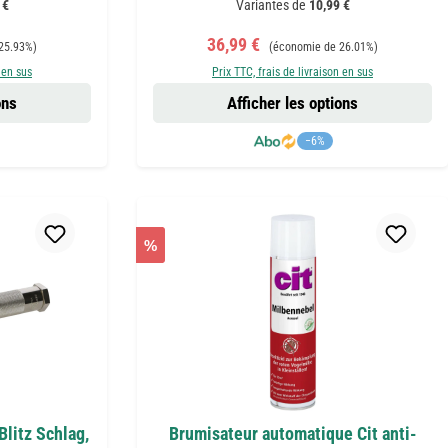
 €
Variantes de
10,99 €
Prix de vente :
Prix régulier :
36,99 €
25.93%)
(économie de 26.01%)
 en sus
Prix TTC, frais de livraison en sus
ons
Afficher les options
−6%
%
Blitz Schlag,
Brumisateur automatique Cit anti-