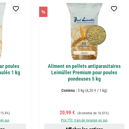
%
ur poules
Aliment en pellets antiparasitaires
nulés 1 kg
Leimüller Premium pour poules
pondeuses 5 kg
Contenu :
5 kg
(4,20 € / 1 kg)
Prix de vente :
Prix régulier :
20,99 €
 15.4%)
(économie de 16.01%)
 en sus
Prix TTC, frais de livraison en sus