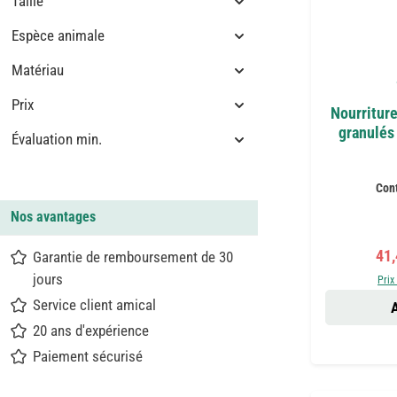
Taille
Espèce animale
Matériau
Prix
Nourritur
granulés 
Évaluation min.
Con
Nos avantages
Pri
41
Garantie de remboursement de 30
jours
Prix
Service client amical
A
20 ans d'expérience
Paiement sécurisé