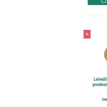
%
Leimüll
pondeus
Con