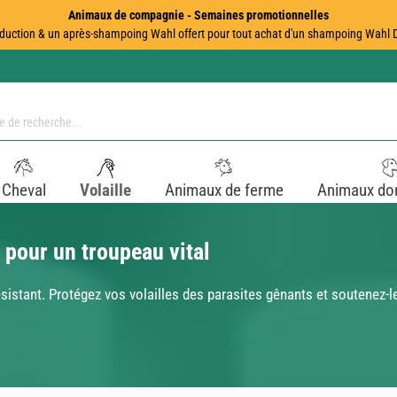
Animaux de compagnie - Semaines promotionnelles
duction & un après-shampoing Wahl offert pour tout achat d'un shampoing Wahl Dir
Cheval
Volaille
Animaux de ferme
Animaux do
 pour un troupeau vital
sistant. Protégez vos volailles des parasites gênants et soutenez-l