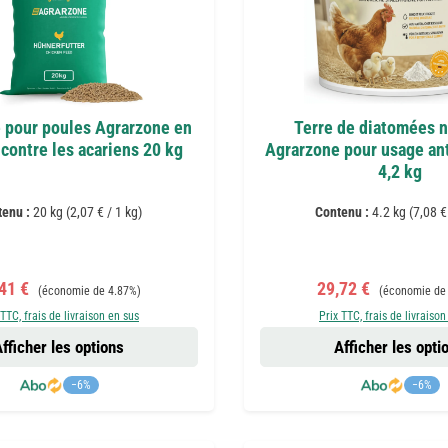
e pour poules Agrarzone en
Terre de diatomées n
contre les acariens 20 kg
Agrarzone pour usage ant
4,2 kg
tenu :
20 kg
(2,07 € / 1 kg)
Contenu :
4.2 kg
(7,08 €
x de vente :
Prix régulier :
Prix de vente :
Prix régulier :
,41 €
29,72 €
(économie de 4.87%)
(économie de
 TTC, frais de livraison en sus
Prix TTC, frais de livraison
fficher les options
Afficher les opti
−6%
−6%