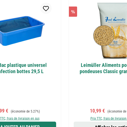
%
Bac plastique universel
Leimüller Aliments po
fection bottes 29,5 L
pondeuses Classic gra
x de vente :
Prix régulier :
Prix de vente :
Prix régulier :
,99 €
10,99 €
(économie de 5.27%)
(économie de
 TTC, frais de livraison en sus
Prix TTC, frais de livraison