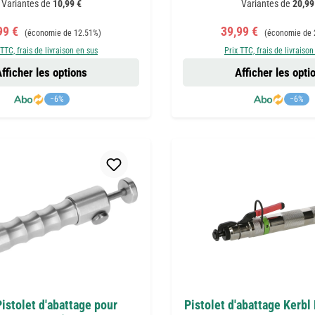
Variantes de
10,99 €
Variantes de
20,99
 de vente :
Prix régulier :
Prix de vente :
Prix régulier :
99 €
39,99 €
(économie de 12.51%)
(économie de 
 TTC, frais de livraison en sus
Prix TTC, frais de livraison
fficher les options
Afficher les opti
−6%
−6%
Pistolet d'abattage pour
Pistolet d'abattage Kerbl 