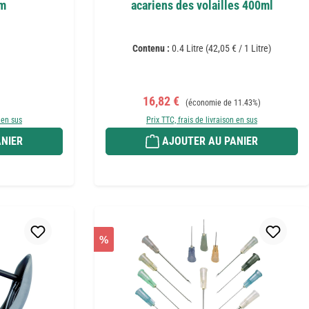
mm
acariens des volailles 400ml
Contenu :
0.4 Litre
(42,05 € / 1 Litre)
 :
Prix de vente :
Prix régulier :
16,82 €
(économie de 11.43%)
 en sus
Prix TTC, frais de livraison en sus
NIER
AJOUTER AU PANIER
%