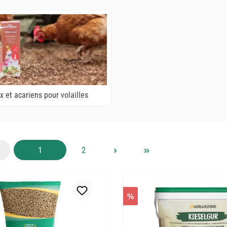
x et acariens pour volailles
Page
Page
1
2
%