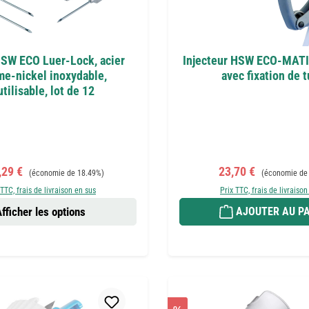
SW ECO Luer-Lock, acier
Injecteur HSW ECO-MATIC
me-nickel inoxydable,
avec fixation de 
utilisable, lot de 12
de vente :
Prix régulier :
Prix de vente :
Prix régulier :
,29 €
23,70 €
(économie de 18.49%)
(économie de
 TTC, frais de livraison en sus
Prix TTC, frais de livraison
fficher les options
AJOUTER AU PA