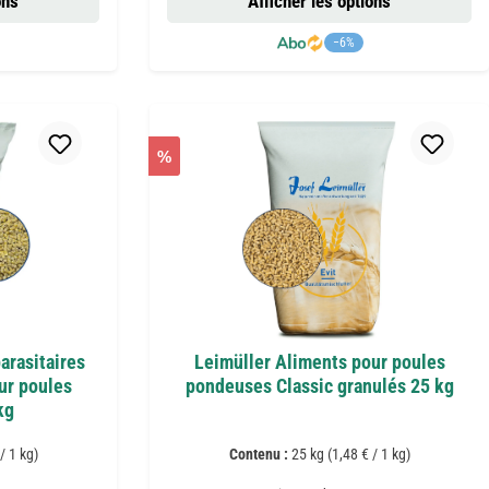
ons
Afficher les options
−6%
%
arasitaires
Leimüller Aliments pour poules
ur poules
pondeuses Classic granulés 25 kg
kg
/ 1 kg)
Contenu :
25 kg
(1,48 € / 1 kg)