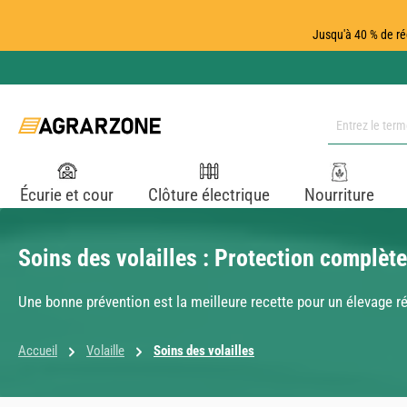
ser au contenu principal
Passer à la recherche
Passer à la navigation principale
Jusqu'à 40 % de ré
Écurie et cour
Clôture électrique
Nourriture
Soins des volailles : Protection complète
Une bonne prévention est la meilleure recette pour un élevage ré
Accueil
Volaille
Soins des volailles