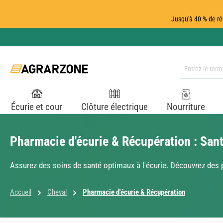
ser au contenu principal
Passer à la recherche
Passer à la navigation principale
Jusqu'à 40 % de ré
Écurie et cour
Clôture électrique
Nourriture
Pharmacie d'écurie & Récupération : San
Assurez des soins de santé optimaux à l'écurie. Découvrez des p
Accueil
Cheval
Pharmacie d'écurie & Récupération