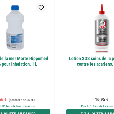
de la mer Morte Hippomed
Lotion SOS soins de la 
 pour inhalation, 1 L
contre les acariens,
 de vente :
Prix régulier :
Prix régulie
66 €
16,95 €
(économie de 26.66%)
 TTC, frais de livraison en sus
Prix TTC, frais de livraison