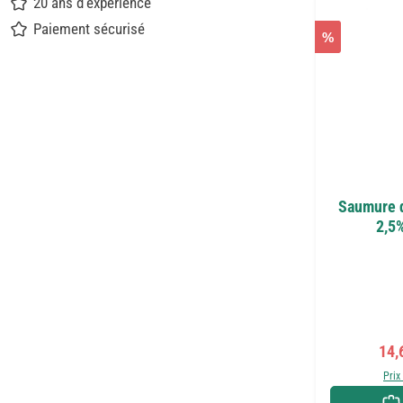
20 ans d'expérience
Paiement sécurisé
%
Saumure 
2,5%
Prix
14,
Prix