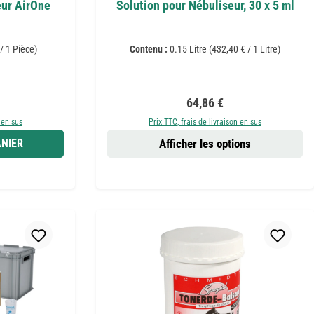
eur AirOne
Solution pour Nébuliseur, 30 x 5 ml
 / 1 Pièce)
Contenu :
0.15 Litre
(432,40 € / 1 Litre)
r :
Prix régulier :
64,86 €
 en sus
Prix TTC, frais de livraison en sus
NIER
Afficher les options