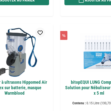
AJOUTER AU PANIER
AJOUTER AU PA
%
r à ultrasons Hippomed Air
bitopEQUI LUNG Comp
ex sur batterie, masque
Solution pour Nébuliseur
Warmblood
x 5 ml
Contenu :
0.15 Litre
(130,73 