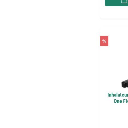
%
Inhalateu
One Fl