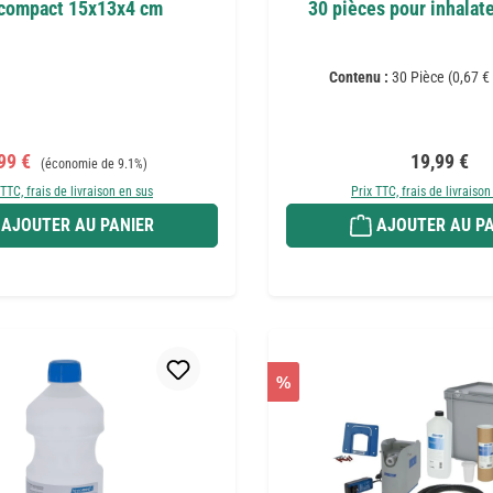
 compact 15x13x4 cm
30 pièces pour inhalat
Contenu :
30 Pièce
(0,67 €
ix de vente :
Prix régulier :
Prix régulie
99 €
19,99 €
(économie de 9.1%)
 TTC, frais de livraison en sus
Prix TTC, frais de livraison
AJOUTER AU PANIER
AJOUTER AU PA
%