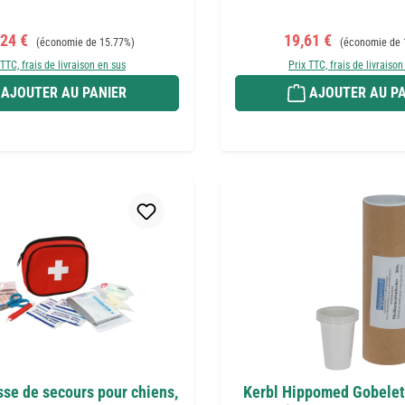
 de vente :
Prix régulier :
Prix de vente :
Prix régulier :
,24 €
19,61 €
(économie de 15.77%)
(économie de 
 TTC, frais de livraison en sus
Prix TTC, frais de livraison
AJOUTER AU PANIER
AJOUTER AU PA
sse de secours pour chiens,
Kerbl Hippomed Gobelet