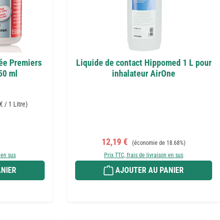
ée Premiers
Liquide de contact Hippomed 1 L pour
50 ml
inhalateur AirOne
€ / 1 Litre)
r :
Prix de vente :
Prix régulier :
12,19 €
(économie de 18.68%)
 en sus
Prix TTC, frais de livraison en sus
NIER
AJOUTER AU PANIER