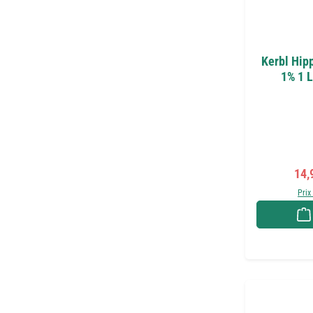
Kerbl Hi
1% 1 L
Prix
14,
Prix