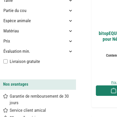
Taille
Partie du cou
Espèce animale
Matériau
bitopEQU
pour Né
Prix
Évaluation min.
Conten
Ajouter un filtre : Livraison gratuite
Livraison gratuite
Prix
Nos avantages
Garantie de remboursement de 30
jours
Service client amical