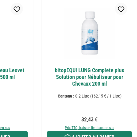
peau Leovet
bitopEQUI LUNG Complete plus
 500 ml
Solution pour Nébuliseur pour
Chevaux 200 ml
Contenu :
0.2 Litre
(162,15 € / 1 Litre)
r :
Prix régulier :
32,43 €
 en sus
Prix TTC, frais de livraison en sus