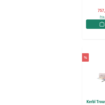
Prix
757
Prix
%
Kerbl Trou