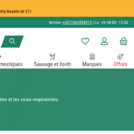
ty Beastie de 5 l !
Service:
+4377462858215
| Lu - Ve 08:00 - 12:00
Vous avez 0 articles dans v
mestiques
Sauvage et forêt
Marques
Offres
es et les voies respiratoires.