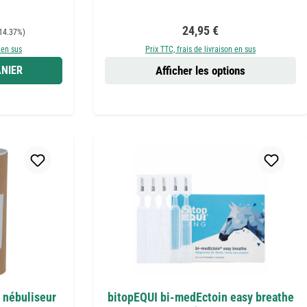
Prix régulier :
24,95 €
14.37%)
 en sus
Prix TTC, frais de livraison en sus
NIER
Afficher les options
 nébuliseur
bitopEQUI bi-medEctoin easy breathe