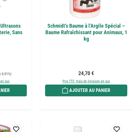
 Ultrasons
Schmidt's Baume à l'Argile Spécial –
terie, Sans
Baume Rafraîchissant pour Animaux, 1
kg
:
Prix régulier :
24,70 €
e 0.01%)
 en sus
Prix TTC, frais de livraison en sus
NIER
AJOUTER AU PANIER