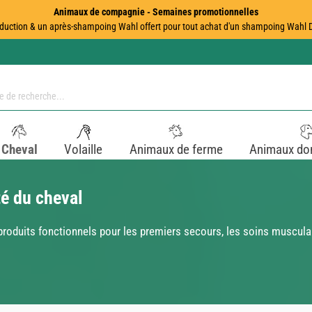
Animaux de compagnie - Semaines promotionnelles
duction & un après-shampoing Wahl offert pour tout achat d'un shampoing Wahl Dir
Cheval
Volaille
Animaux de ferme
Animaux do
té du cheval
roduits fonctionnels pour les premiers secours, les soins musculair