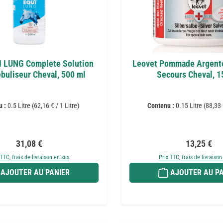
I LUNG Complete Solution
Leovet Pommade Argent
buliseur Cheval, 500 ml
Secours Cheval, 1
u :
0.5 Litre
(62,16 € / 1 Litre)
Contenu :
0.15 Litre
(88,33 
Prix régulier :
Prix régulie
31,08 €
13,25 €
 TTC, frais de livraison en sus
Prix TTC, frais de livraison
AJOUTER AU PANIER
AJOUTER AU PA