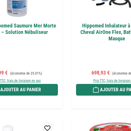
ppomed Saumure Mer Morte
Hippomed Inhalateur à
 – Solution Nébuliseur
Cheval AirOne Flex, Bat
Masque
 de vente :
Prix régulier :
Prix de vente :
Prix régulier 
99 €
698,93 €
(économie de 25.01%)
(économie d
 TTC, frais de livraison en sus
Prix TTC, frais de livraison
AJOUTER AU PANIER
AJOUTER AU PA