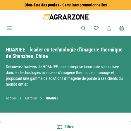
Bien-être des poules - Semaines promotionnelles
Passer au contenu principal
Vous avez 0 articles
HDANIEE - leader en technologie d'imagerie thermique
de Shenzhen, Chine
Découvrez l'univers de HDANIEE, une entreprise innovante spécialisée
dans les technologies avancées d'imagerie thermique infrarouge et
proposant une gamme de solutions d'imagerie de pointe à ses clients du
monde entier.
Accueil
Marques
HDANIEE
Filtre