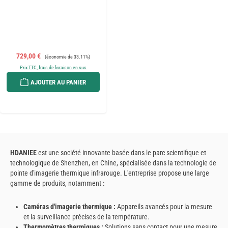
Prix de vente :
Prix régulier :
729,00 €
(économie de 33.11%)
Prix TTC, frais de livraison en sus
AJOUTER AU PANIER
HDANIEE
est une société innovante basée dans le parc scientifique et
technologique de Shenzhen, en Chine, spécialisée dans la technologie de
pointe d'imagerie thermique infrarouge. L'entreprise propose une large
gamme de produits, notamment :
Caméras d'imagerie thermique :
Appareils avancés pour la mesure
et la surveillance précises de la température.
Thermomètres thermiques :
Solutions sans contact pour une mesure