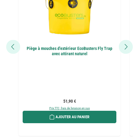
Piège à mouches d'extérieur EcoBusters Fly Trap
c
avec attirant naturel
Prix régulier :
51,90 €
Prix TTC, frais de livraison en sus
AJOUTER AU PANIER