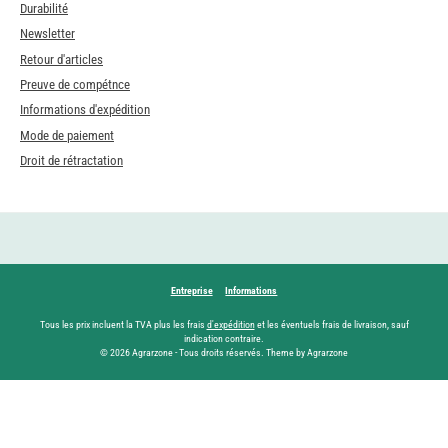
Durabilité
Newsletter
Retour d'articles
Preuve de compétnce
Informations d'expédition
Mode de paiement
Droit de rétractation
Entreprise
Informations
Tous les prix incluent la TVA plus les frais
d'expédition
et les éventuels frais de livraison, sauf
indication contraire.
© 2026 Agrarzone - Tous droits réservés. Theme by Agrarzone