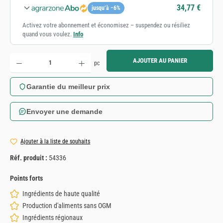
34,77 €
jusqu’à −6%
Activez votre abonnement et économisez – suspendez ou résiliez
quand vous voulez.
Info
Quantité de produit : Entrez la quantité souhaitée ou utilisez les boutons pour augmenter ou diminue
AJOUTER AU PANIER
pc
Garantie du meilleur prix
Envoyer une demande
Ajouter à la liste de souhaits
Réf. produit :
54336
Points forts
Ingrédients de haute qualité
Production d'aliments sans OGM
Ingrédients régionaux