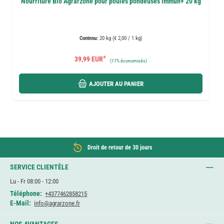
Nourriture Bio Agrarzone pour poules pondeuses Immun+ 20 kg
Contenu:
20 kg (€ 2,00 / 1 kg)
*
39,99 EUR
(
17%
économisés)
AJOUTER AU PANIER
Droit de retour de 30 jours
SERVICE CLIENTÈLE
Lu - Fr 08:00 - 12:00
Téléphone:
+4377462858215
E-Mail:
info@agrarzone.fr