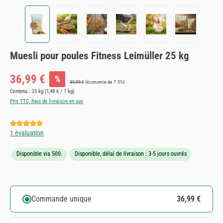
Muesli pour poules Fitness Leimüller 25 kg
Prix de vente :
36,99 €
%
Prix régulier :
39,99 €
(économie de 7.5%)
Contenu :
25 kg
(1,48 € / 1 kg)
Prix TTC, frais de livraison en sus
Note moyenne de 5 sur 5 étoiles
1 évaluation
Disponible via 500.
Disponible, délai de livraison : 3-5 jours ouvrés
Commande unique
36,99 €