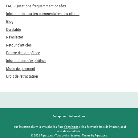
FAQ - Questions fréquemment posées
Informations sur les commentaires des clients
Blog
Durabilité
Newsletter
Retour d'articles
Preuve de compétnce
Informations d'expédition
Mode de paiement
Droit de rétractation
Entreprise
Informations
Tous les prix incluent la TVA plus les frais
d'expédition
et les éventuels frais de livraison, sauf
indication contraire.
© 2026 Agrarzone - Tous droits réservés. Theme by Agrarzone