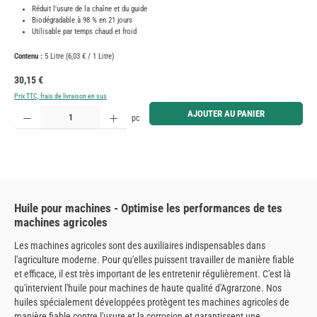
Réduit l'usure de la chaîne et du guide
Biodégradable à 98 % en 21 jours
Utilisable par temps chaud et froid
Contenu :
5 Litre
(6,03 € / 1 Litre)
Prix régulier :
30,15 €
Prix TTC, frais de livraison en sus
Quantité de produit : Entrez la quantité souhaitée ou utilisez les boutons pour augmenter ou diminue
AJOUTER AU PANIER
pc
Huile pour machines - Optimise les performances de tes
machines agricoles
Les machines agricoles sont des auxiliaires indispensables dans
l'agriculture moderne. Pour qu'elles puissent travailler de manière fiable
et efficace, il est très important de les entretenir régulièrement. C'est là
qu'intervient l'huile pour machines de haute qualité d'Agrarzone. Nos
huiles spécialement développées protègent tes machines agricoles de
manière fiable contre l'usure et la corrosion et garantissent une