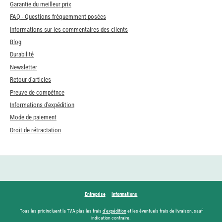
Garantie du meilleur prix
FAQ - Questions fréquemment posées
Informations sur les commentaires des clients
Blog
Durabilité
Newsletter
Retour d'articles
Preuve de compétnce
Informations d'expédition
Mode de paiement
Droit de rétractation
Entreprise
Informations
Tous les prix incluent la TVA plus les frais
d'expédition
et les éventuels frais de livraison, sauf
indication contraire.