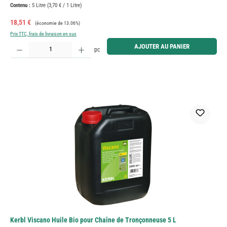
Contenu :
5 Litre
(3,70 € / 1 Litre)
Prix de vente :
Prix régulier :
18,51 €
(économie de 13.06%)
Prix TTC, frais de livraison en sus
Quantité de produit : Entrez la quantité souhaitée ou utilisez les boutons pour augmenter ou diminue
AJOUTER AU PANIER
pc
Kerbl Viscano Huile Bio pour Chaîne de Tronçonneuse 5 L