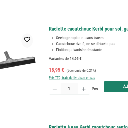
Raclette caoutchouc Kerbl pour sol, g
Séchage rapide et sans traces
Caoutchouc riveté, ne se détache pas
Finition galvanisée résistante
Variantes de
14,95 €
Prix de vente :
Prix régulier :
18,95 €
(économie de 0.21%)
Prix TTC, frais de livraison en sus
Quantité de produit : Entrez la quantité souhaitée
AJ
Pcs.
Raclette à eau Kerbl caoutchouc renf