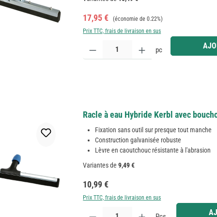
Prix de vente :
Prix régulier :
17,95 €
(économie de 0.22%)
Prix TTC, frais de livraison en sus
Quantité de produit : Entrez la quantité souhaitée
AJO
pc
Racle à eau Hybride Kerbl avec boucho
Fixation sans outil sur presque tout manche
Construction galvanisée robuste
Lèvre en caoutchouc résistante à l'abrasion
Variantes de
9,49 €
Prix régulier :
10,99 €
Prix TTC, frais de livraison en sus
Quantité de produit : Entrez la quantité souhaitée
AJ
Pcs.