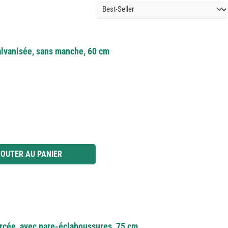
alvanisée, sans manche, 60 cm
 ou utilisez les boutons pour augmenter ou diminuer la quantité.
OUTER AU PANIER
orcée, avec pare-éclaboussures, 75 cm