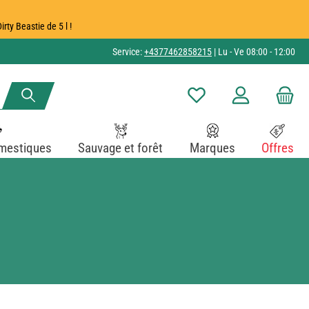
ty Beastie de 5 l !
Service:
+4377462858215
| Lu - Ve 08:00 - 12:00
Vous avez 0 articles dans v
mestiques
Sauvage et forêt
Marques
Offres