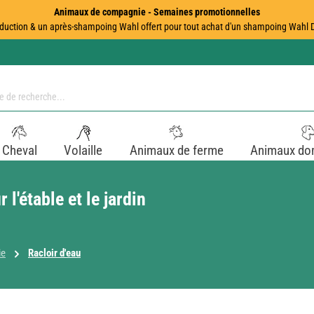
Animaux de compagnie - Semaines promotionnelles
duction & un après-shampoing Wahl offert pour tout achat d'un shampoing Wahl Dir
Cheval
Volaille
Animaux de ferme
Animaux do
 l'étable et le jardin
ie
Racloir d'eau