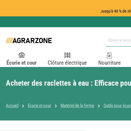
ser au contenu principal
Passer à la recherche
Passer à la navigation principale
Jusqu'à 40 % de ré
Écurie et cour
Clôture électrique
Nourriture
Acheter des raclettes à eau : Efficace pour
Accueil
Écurie et cour
Matériel de la ferme
Outils pour écur