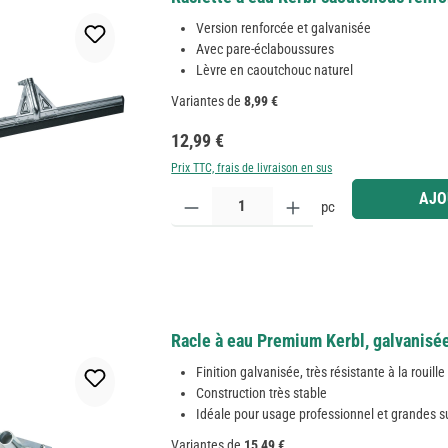
Version renforcée et galvanisée
Avec pare-éclaboussures
Lèvre en caoutchouc naturel
Variantes de
8,99 €
Prix régulier :
12,99 €
Prix TTC, frais de livraison en sus
Quantité de produit : Entrez la quantité souhaitée
AJO
pc
Racle à eau Premium Kerbl, galvanisé
Finition galvanisée, très résistante à la rouille
Construction très stable
Idéale pour usage professionnel et grandes s
Variantes de
15,49 €