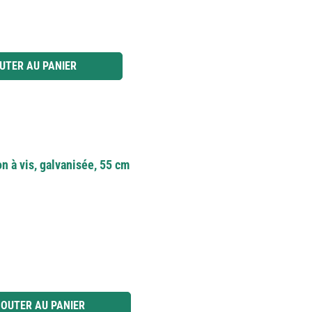
 ou utilisez les boutons pour augmenter ou diminuer la quantité.
UTER AU PANIER
n à vis, galvanisée, 55 cm
 ou utilisez les boutons pour augmenter ou diminuer la quantité.
OUTER AU PANIER