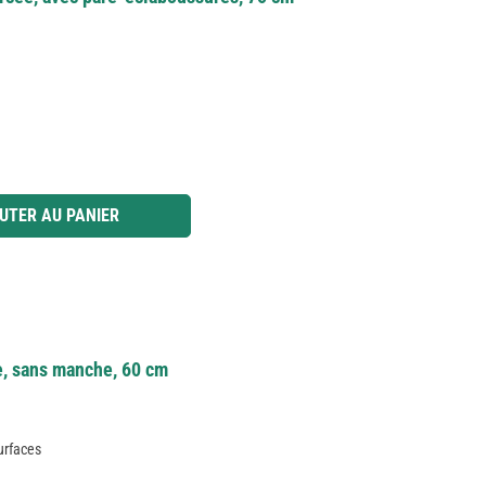
 ou utilisez les boutons pour augmenter ou diminuer la quantité.
UTER AU PANIER
e, sans manche, 60 cm
urfaces