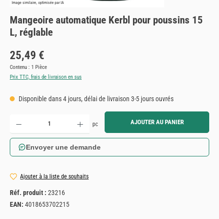
Image similaire, optimisée par IA
Mangeoire automatique Kerbl pour poussins 15
L, réglable
Prix régulier :
25,49 €
Contenu :
1 Pièce
Prix TTC, frais de livraison en sus
Disponible dans 4 jours, délai de livraison 3-5 jours ouvrés
Quantité de produit : Entrez la quantité souhaitée ou utilisez les boutons pour augmenter ou diminue
AJOUTER AU PANIER
pc
Envoyer une demande
Ajouter à la liste de souhaits
Réf. produit :
23216
EAN:
4018653702215