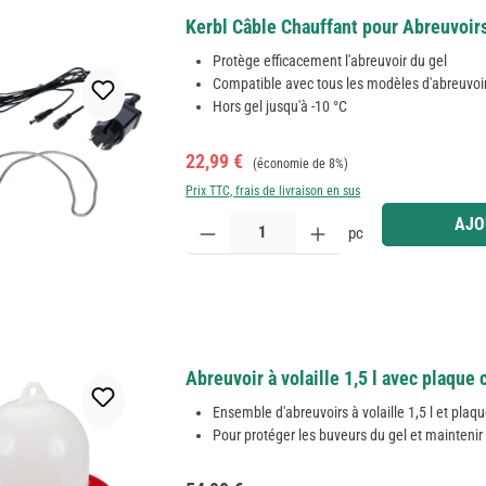
Kerbl Câble Chauffant pour Abreuvoirs 
Protège efficacement l'abreuvoir du gel
Compatible avec tous les modèles d'abreuvoi
Hors gel jusqu'à -10 °C
Prix de vente :
Prix régulier :
22,99 €
(économie de 8%)
Prix TTC, frais de livraison en sus
Quantité de produit : Entrez la quantité souhaitée
AJO
pc
Abreuvoir à volaille 1,5 l avec plaque
Ensemble d'abreuvoirs à volaille 1,5 l et plaq
Pour protéger les buveurs du gel et maintenir 