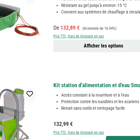
Résistant au gel jusqu'à environ -15 °C
Convient aux systèmes de chauffage à circula
Prix de vente :
Prix régulier :
De
132,89 €
(économie de 16.94%)
Prix TTC, frais de livraison en sus
Afficher les options
Kit station d'alimentation et d'eau S
Accès constant à la nourriture et à l'eau
Protection contre les nuisibles et les acariens
Retrait sans outils et nettoyage facile
Prix régulier :
132,99 €
Prix TTC, frais de livraison en sus
Quantité de produit : Entrez la quantité souhaitée