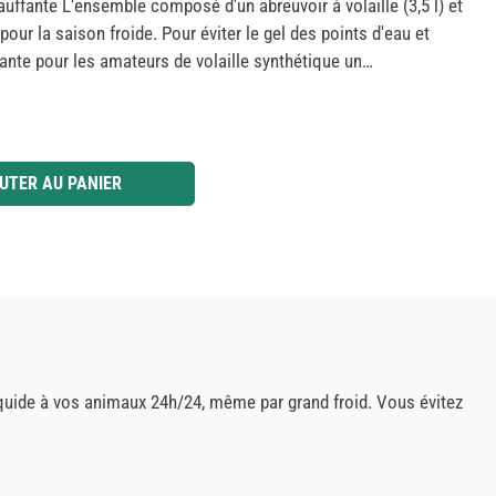
auffante L'ensemble composé d'un abreuvoir à volaille (3,5 l) et
pour la saison froide. Pour éviter le gel des points d'eau et
fante pour les amateurs de volaille synthétique un
limentation pour le raccordement à un réseau de 230 V
ur une dissipation ciblée de la chaleur vers le haut avec des
re de la plaque chauffante avec des bandes antidérapantes sur le
enir debout en toute sécurité Abreuvoir en plastique: origine:
 ou utilisez les boutons pour augmenter ou diminuer la quantité.
UTER AU PANIER
ules élevés au sol avec une fermeture à baïonnette éprouvée
donc moins de contamination facile à nettoyer et
aire
 liquide à vos animaux 24h/24, même par grand froid. Vous évitez