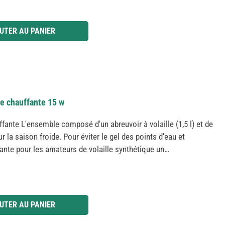
 ou utilisez les boutons pour augmenter ou diminuer la quantité.
UTER AU PANIER
que chauffante 15 w
ffante L'ensemble composé d'un abreuvoir à volaille (1,5 l) et de
r la saison froide. Pour éviter le gel des points d'eau et
fante pour les amateurs de volaille synthétique un
limentation pour le raccordement à un réseau de 230 V
ur une dissipation ciblée de la chaleur vers le haut avec des
re de la plaque chauffante avec des bandes antidérapantes sur le
enir debout en toute sécurité Abreuvoir en plastique: origine:
 ou utilisez les boutons pour augmenter ou diminuer la quantité.
UTER AU PANIER
ules élevés au sol avec une fermeture à baïonnette éprouvée
donc moins de contamination facile à nettoyer et