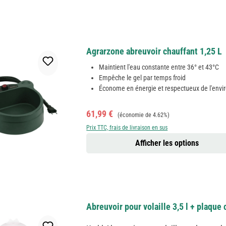
particulièrement robuste sécurité aliment
Agrarzone abreuvoir chauffant 1,25 L
Maintient l'eau constante entre 36° et 43°C
Empêche le gel par temps froid
Économe en énergie et respectueux de l'env
Prix de vente :
Prix régulier :
61,99 €
(économie de 4.62%)
Prix TTC, frais de livraison en sus
Afficher les options
Abreuvoir pour volaille 3,5 l + plaque