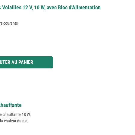
Volailles 12 V, 10 W, avec Bloc d'Alimentation
rs courants
 ou utilisez les boutons pour augmenter ou diminuer la quantité.
UTER AU PANIER
 chauffante
ue chauffante 18 W.
la chaleur du nid