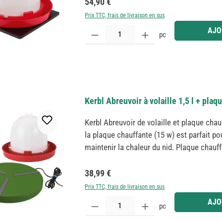
Prix régulier :
54,90 €
Prix TTC, frais de livraison en sus
Quantité de produit : Entrez la quantité souhaitée
AJO
pc
Kerbl Abreuvoir à volaille 1,5 l + pla
Kerbl Abreuvoir de volaille et plaque chau
la plaque chauffante (15 w) est parfait pou
maintenir la chaleur du nid. Plaque chauf
fonctionnement sûr en 24 V avec bloc d'a
Longueur du câble: 2 m Isolation en PU po
Prix régulier :
38,99 €
pieds antidérapants pour une position sû
Prix TTC, frais de livraison en sus
dessus pour que les buveurs puissent se t
Quantité de produit : Entrez la quantité souhaitée
AJO
pc
Stükerjürgen pour les poussins et les po
convient également pour être raccroché, 