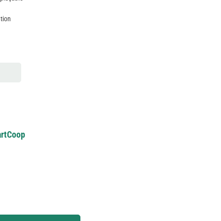
tion
martCoop
 ou utilisez les boutons pour augmenter ou diminuer la quantité.