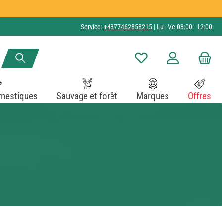
Service:
+4377462858215
| Lu - Ve 08:00 - 12:00
Vous avez 0 articles dans v
mestiques
Sauvage et forêt
Marques
Offres