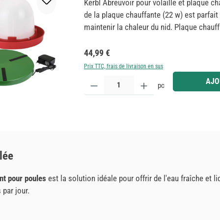
Kerbl Abreuvoir pour volaille et plaque ch
de la plaque chauffante (22 w) est parfait 
maintenir la chaleur du nid. Plaque chauf
fonctionnement sûr en 24 V avec bloc d'a
Longueur du câble: 2 m Isolation en PU po
Prix régulier :
44,99 €
pieds antidérapants pour une position sû
Prix TTC, frais de livraison en sus
dessus pour que les buveurs puissent se t
Quantité de produit : Entrez la quantité souhaitée
AJO
pc
Stükerjürgen pour les poussins et les po
convient également pour être raccroché, 
particulièrement robuste sécurité aliment
lée
nt pour poules
est la solution idéale pour offrir de l'eau fraîche et
 par jour.