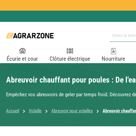
ser au contenu principal
Passer à la recherche
Passer à la navigation principale
Écurie et cour
Clôture électrique
Nourriture
Abreuvoir chauffant pour poules : De l'ea
Empêchez vos abreuvoirs de geler par temps froid. Découvrez des
Accueil
Volaille
Abreuvoir pour volailles
Abreuvoir chauffan