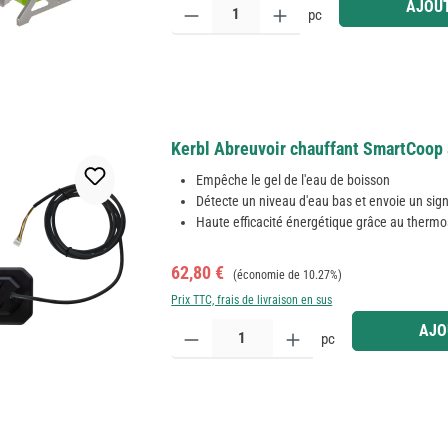
AJOUT
pc
Kerbl Abreuvoir chauffant SmartCoop 
Empêche le gel de l'eau de boisson
Détecte un niveau d'eau bas et envoie un sig
Haute efficacité énergétique grâce au thermo
Prix de vente :
Prix régulier :
62,80 €
(économie de 10.27%)
Prix TTC, frais de livraison en sus
Quantité de produit : Entrez la quantité souhaitée
AJO
pc