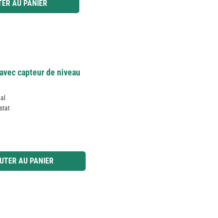
ER AU PANIER
avec capteur de niveau
nal
stat
 ou utilisez les boutons pour augmenter ou diminuer la quantité.
UTER AU PANIER