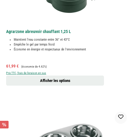
Agrarzone abreuvoir chauffant 1,25 L
Maintient l'eau constante entre 36° et 43°C
Empêche le gel par temps froid
Économe en énergie et respectueux de l'environnement
Prix de vente :
Prix régulier :
61,99 €
(économie de 4.62%)
Prix TTC, frais de livraison en sus
Afficher les options
%