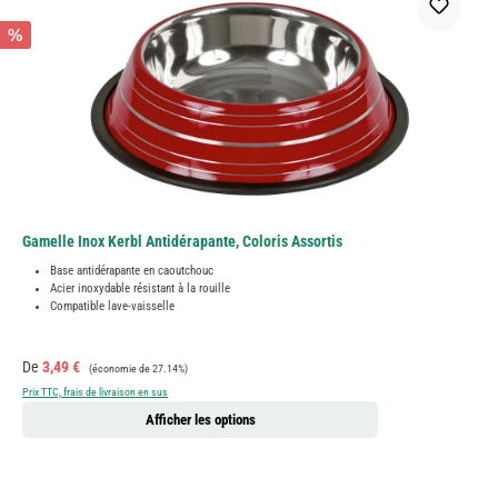
%
Gamelle Inox Kerbl Antidérapante, Coloris Assortis
Base antidérapante en caoutchouc
Acier inoxydable résistant à la rouille
Compatible lave-vaisselle
Prix de vente :
Prix régulier :
De
3,49 €
(économie de 27.14%)
Prix TTC, frais de livraison en sus
Afficher les options