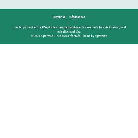
Entreprise
Informations
Tous les prix incluent la TVA plus les frais
d'expédition
et les éventuels frais de livraison, sauf
indication contraire.
© 2026 Agrarzone - Tous droits réservés. Theme by Agrarzone