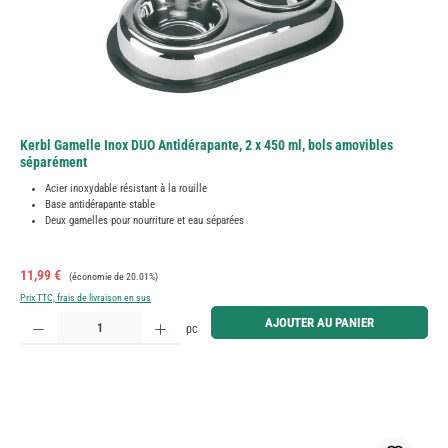
Kerbl Gamelle Inox DUO Antidérapante, 2 x 450 ml, bols amovibles
séparément
Acier inoxydable résistant à la rouille
Base antidérapante stable
Deux gamelles pour nourriture et eau séparées
Prix de vente :
Prix régulier :
11,99 €
(économie de 20.01%)
Prix TTC, frais de livraison en sus
Quantité de produit : Entrez la quantité souhaitée ou utilisez les boutons pour augmenter ou diminue
AJOUTER AU PANIER
pc