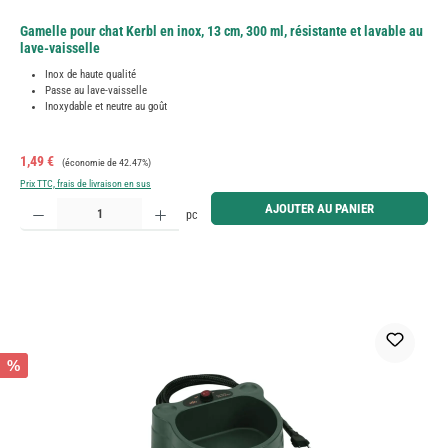
Gamelle pour chat Kerbl en inox, 13 cm, 300 ml, résistante et lavable au
lave-vaisselle
Inox de haute qualité
Passe au lave-vaisselle
Inoxydable et neutre au goût
Prix de vente :
Prix régulier :
1,49 €
(économie de 42.47%)
Prix TTC, frais de livraison en sus
Quantité de produit : Entrez la quantité souhaitée ou utilisez les boutons pour augmenter ou diminue
AJOUTER AU PANIER
pc
%