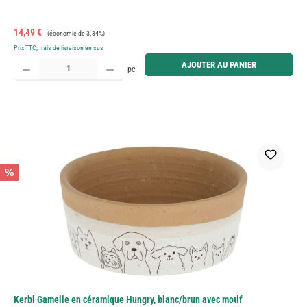
Prix de vente :
Prix régulier :
14,49 €
(économie de 3.34%)
Prix TTC, frais de livraison en sus
Quantité de produit : Entrez la quantité souhaitée ou utilisez les boutons pour augmenter ou diminue
AJOUTER AU PANIER
pc
%
Kerbl Gamelle en céramique Hungry, blanc/brun avec motif