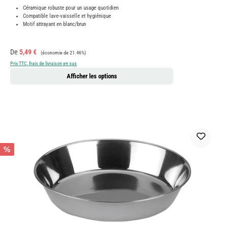
Céramique robuste pour un usage quotidien
Compatible lave-vaisselle et hygiénique
Motif attrayant en blanc/brun
Prix de vente :
Prix régulier :
De
5,49 €
(économie de 21.46%)
Prix TTC, frais de livraison en sus
Afficher les options
%