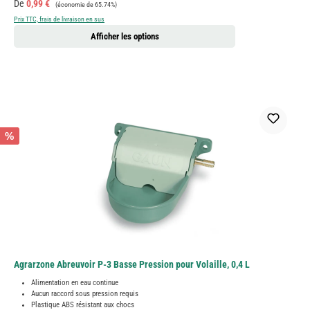
Prix de vente :
Prix régulier :
De
0,99 €
(économie de 65.74%)
Prix TTC, frais de livraison en sus
Afficher les options
%
Agrarzone Abreuvoir P-3 Basse Pression pour Volaille, 0,4 L
Alimentation en eau continue
Aucun raccord sous pression requis
Plastique ABS résistant aux chocs