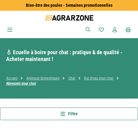
Bien-être des poules - Semaines promotionnelles
Passer au contenu principal
Vous avez 0 articles
💧 Ecuelle à boire pour chat : pratique & de qualité -
Acheter maintenant !
Accueil
Animaux domestiques
Chat
Bol d'eau pour chat
Abreuvoir pour chat
Filtre