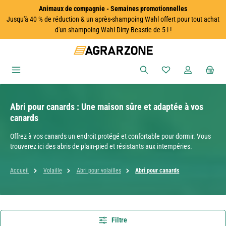
Animaux de compagnie - Semaines promotionnelles
Passer au contenu principal
Jusqu'à 40 % de réduction & un après-shampoing Wahl offert pour tout achat
d'un shampoing Wahl Dirty Beastie de 5 l !
Vous avez 0 articles
Abri pour canards : Une maison sûre et adaptée à vos
canards
Offrez à vos canards un endroit protégé et confortable pour dormir. Vous
trouverez ici des abris de plain-pied et résistants aux intempéries.
Accueil
Volaille
Abri pour volailles
Abri pour canards
Filtre