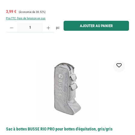
Prix de vente :
Prix régulier :
3,99 €
(économie de 38.52%)
Prix TTC, frais de livraison en sus
Quantité de produit : Entrez la quantité souhaitée ou utilisez les boutons pour augmenter ou diminue
AJOUTER AU PANIER
pc
Sac à bottes BUSSE RIO PRO pour bottes d'équitation, gris/gris