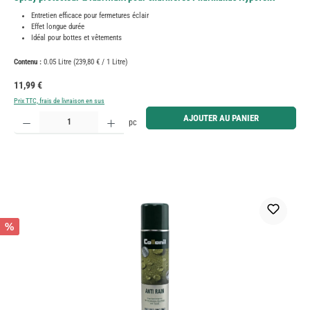
Entretien efficace pour fermetures éclair
Effet longue durée
Idéal pour bottes et vêtements
Contenu :
0.05 Litre
(239,80 € / 1 Litre)
Prix régulier :
11,99 €
Prix TTC, frais de livraison en sus
Quantité de produit : Entrez la quantité souhaitée ou utilisez les boutons pour augmenter ou diminue
AJOUTER AU PANIER
pc
%