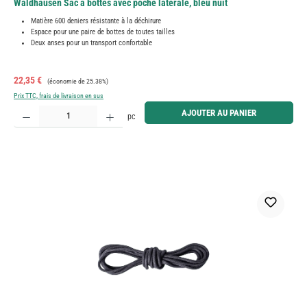
Waldhausen Sac à bottes avec poche latérale, bleu nuit
Matière 600 deniers résistante à la déchirure
Espace pour une paire de bottes de toutes tailles
Deux anses pour un transport confortable
Prix de vente :
Prix régulier :
22,35 €
(économie de 25.38%)
Prix TTC, frais de livraison en sus
Quantité de produit : Entrez la quantité souhaitée ou utilisez les boutons pour augmenter ou diminue
AJOUTER AU PANIER
pc