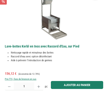
%
Lave-bottes Kerbl en Inox avec Raccord d'Eau, sur Pied
Nettoyage rapide et minutieux des bottes
Raccord d'eau avec option désinfectant
Aide à prévenir l'introduction de germes
Prix de vente :
Prix régulier :
156,12 €
(économie de 12.78%)
Prix TTC, frais de livraison en sus
Quantité de produit : Entrez la quantité souhaitée ou utilisez les boutons pour augmenter ou diminue
AJOUTER AU PANIER
pc