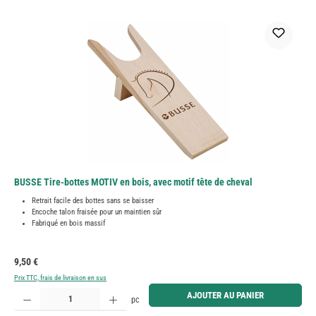
BUSSE Tire-bottes MOTIV en bois, avec motif tête de cheval
Retrait facile des bottes sans se baisser
Encoche talon fraisée pour un maintien sûr
Fabriqué en bois massif
Prix régulier :
9,50 €
Prix TTC, frais de livraison en sus
Quantité de produit : Entrez la quantité souhaitée ou utilisez les boutons pour augmenter ou diminue
AJOUTER AU PANIER
pc