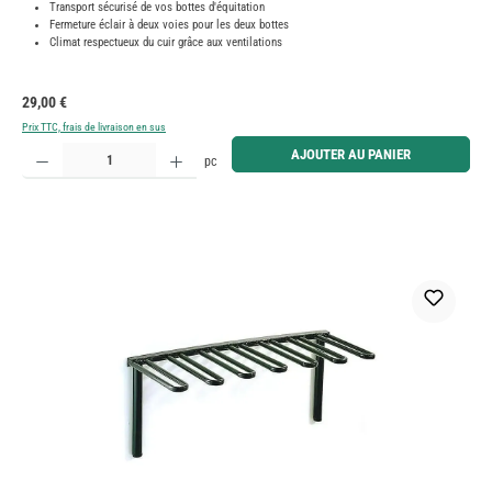
Transport sécurisé de vos bottes d'équitation
Fermeture éclair à deux voies pour les deux bottes
Climat respectueux du cuir grâce aux ventilations
Prix régulier :
29,00 €
Prix TTC, frais de livraison en sus
Quantité de produit : Entrez la quantité souhaitée ou utilisez les boutons pour augmenter ou diminue
AJOUTER AU PANIER
pc