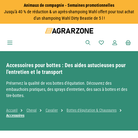
Animaux de compagnie - Semaines promotionnelles
Passer au contenu principal
Jusqu'à 40 % de réduction & un après-shampoing Wahl offert pour tout achat
d'un shampoing Wahl Dirty Beastie de 5 l !
Vous avez 0 articles
Accessoires pour bottes : Des aides astucieuses pour
l'entretien et le transport
Préservez la qualité de vos bottes d'équitation. Découvrez des
embauchoirs pratiques, des sprays d'entretien, des sacs à bottes et des
tire-bottes.
Accueil
Cheval
Cavalier
Bottes d'équitation & Chaussures
Accessoires