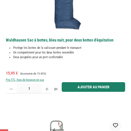
Waldhausen Sac à bottes, bleu nuit, pour deux bottes d'équitation
Protège les bottes de la salissure pendant le transport
Un compartiment pour les deux bottes ensemble
Deux poignées pour un port confortable
Prix de vente :
Prix régulier :
15,95 €
(économie de 15.83%)
Prix TTC, frais de livraison en sus
Quantité de produit : Entrez la quantité souhaitée ou utilisez les boutons pour augmenter ou diminue
AJOUTER AU PANIER
pc