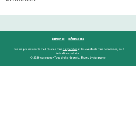
Entreprise
Informations
Tous les prix incluent la TVA plus les frais
d'expédition
et les éventuels frais de livraison, sauf
indication contraire.
© 2026 Agrarzone - Tous droits réservés. Theme by Agrarzone