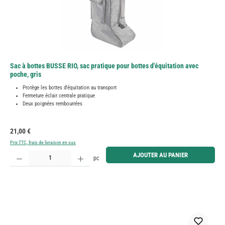
Sac à bottes BUSSE RIO, sac pratique pour bottes d'équitation avec
poche, gris
Protège les bottes d'équitation au transport
Fermeture éclair centrale pratique
Deux poignées rembourrées
Prix régulier :
21,00 €
Prix TTC, frais de livraison en sus
Quantité de produit : Entrez la quantité souhaitée ou utilisez les boutons pour augmenter ou diminue
AJOUTER AU PANIER
pc