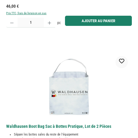
Prix régulier :
46,00 €
Prix TTC, frais de livraison en sus
Quantité de produit : Entrez la quantité souhaitée ou utilisez les boutons pour augmenter ou diminue
AJOUTER AU PANIER
pc
Waldhausen Boot Bag Sac à Bottes Pratique, Lot de 2 Pièces
Sépare les bottes sales du reste de l'équipement