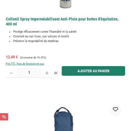
Collonil Spray Imperméabilisant Anti-Pluie pour bottes d'équitation,
400 ml
Protège efficacement contre l'humidité et la saleté
Convient au cuir lisse, cuir velours et textile
Préserve la respirabilité du matériau
Prix de vente :
Prix régulier :
12,49 €
(économie de 16.45%)
Prix TTC, frais de livraison en sus
Quantité de produit : Entrez la quantité souhaitée ou utilisez les boutons pour augmenter ou diminue
AJOUTER AU PANIER
pc
%