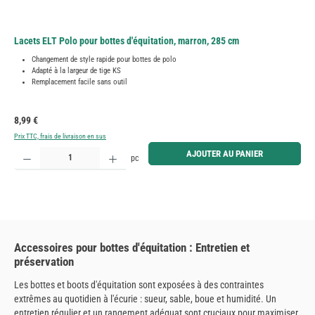
Lacets ELT Polo pour bottes d'équitation, marron, 285 cm
Changement de style rapide pour bottes de polo
Adapté à la largeur de tige KS
Remplacement facile sans outil
Prix régulier :
8,99 €
Prix TTC, frais de livraison en sus
Quantité de produit : Entrez la quantité souhaitée ou utilisez les boutons pour augmenter ou diminue
AJOUTER AU PANIER
pc
Accessoires pour bottes d'équitation : Entretien et
préservation
Les bottes et boots d'équitation sont exposées à des contraintes
extrêmes au quotidien à l'écurie : sueur, sable, boue et humidité. Un
entretien régulier et un rangement adéquat sont cruciaux pour maximiser