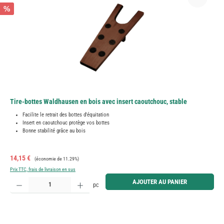
%
Tire-bottes Waldhausen en bois avec insert caoutchouc, stable
Facilite le retrait des bottes d'équitation
Insert en caoutchouc protège vos bottes
Bonne stabilité grâce au bois
Prix de vente :
Prix régulier :
14,15 €
(économie de 11.29%)
Prix TTC, frais de livraison en sus
Quantité de produit : Entrez la quantité souhaitée ou utilisez les boutons pour augmenter ou diminue
AJOUTER AU PANIER
pc