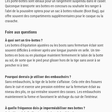
Les porte-bottes sont idéaux pour un rangement suspendu dans le casier.
Quiconque transporte ses bottes en concours ou souhaite les ranger à
l'abri de la poussière optera pour un sac à bottes robuste (Boot Bag), qui
offre souvent des compartiments supplémentaires pour le casque ou la
cravache.
Foire aux questions
À quoi sert un tire-bottes ?
Les bottes d'équitation ajustées ou les boots sans fermeture éclair sont
souvent difficiles à enlever après une longue journée en selle. Un tire-
bottes en bois ou en plastique maintient fermement le talon de la botte
au sol, de sorte que le pied peut glisser hors de la tige sans avoir à se
pencher ni à tirer.
Pourquoi devrais-je utiliser des embauchoirs ?
Sans embauchoirs, la tige de la botte s'affaisse. Cela crée des fissures
dans le cuir et exerce une pression extrême sur la fermeture éclair au
niveau des plis, ce qui entraîne souvent des casses. Les embauchoirs
maintiennent la forme et favorisent le séchage du cuir de l'intérieur.
À quelle fréquence dois-je imperméabiliser mes bottes ?