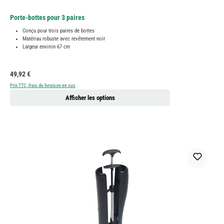
Porte-bottes pour 3 paires
Conçu pour trois paires de bottes
Matériau robuste avec revêtement noir
Largeur environ 67 cm
Prix régulier :
49,92 €
Prix TTC, frais de livraison en sus
Afficher les options