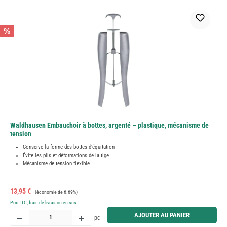
%
Waldhausen Embauchoir à bottes, argenté – plastique, mécanisme de
tension
Conserve la forme des bottes d'équitation
Évite les plis et déformations de la tige
Mécanisme de tension flexible
Prix de vente :
Prix régulier :
13,95 €
(économie de 6.69%)
Prix TTC, frais de livraison en sus
Quantité de produit : Entrez la quantité souhaitée ou utilisez les boutons pour augmenter ou diminue
AJOUTER AU PANIER
pc