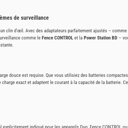
tèmes de surveillance
 un clin d'œil. Avec des adaptateurs parfaitement ajustés – comme 
surveillance comme le
Fence CONTROL
et la
Power Station BD
– vou
stante.
harge douce est requise. Que vous utilisiez des batteries compacte
e charge exact et adaptent le courant à la capacité de la batterie.
al explicitement indiqué pour les appareils Duo, Fence CONTROL ou 