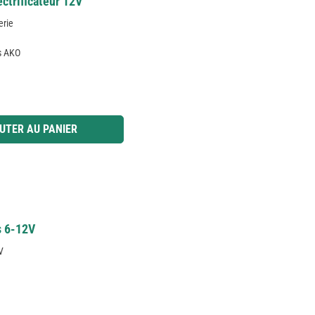
ctrificateur 12V
erie
s AKO
 ou utilisez les boutons pour augmenter ou diminuer la quantité.
UTER AU PANIER
s 6-12V
V