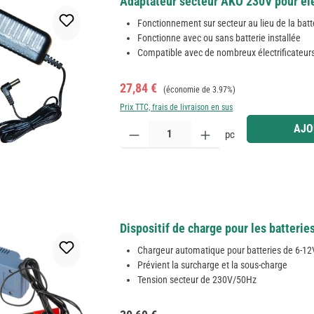
Adaptateur secteur AKO 230V pour éle
Fonctionnement sur secteur au lieu de la batt
Fonctionne avec ou sans batterie installée
Compatible avec de nombreux électrificateur
Prix de vente :
Prix régulier :
27,84 €
(économie de 3.97%)
Prix TTC, frais de livraison en sus
Quantité de produit : Entrez la quantité souhaitée
AJO
pc
Dispositif de charge pour les batterie
Chargeur automatique pour batteries de 6-12
Prévient la surcharge et la sous-charge
Tension secteur de 230V/50Hz