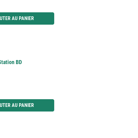
 ou utilisez les boutons pour augmenter ou diminuer la quantité.
UTER AU PANIER
Station BD
 ou utilisez les boutons pour augmenter ou diminuer la quantité.
UTER AU PANIER