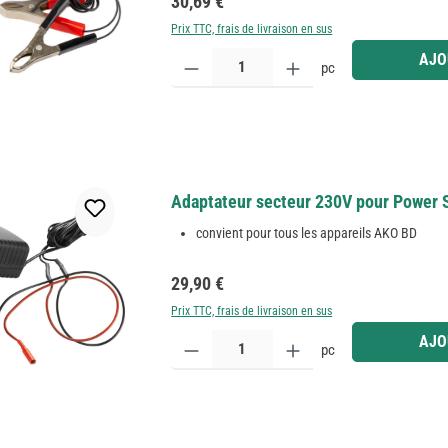
Prix régulier :
30,69 €
Prix TTC, frais de livraison en sus
Quantité de produit : Entrez la quantité souhaitée
AJO
pc
Adaptateur secteur 230V pour Power 
convient pour tous les appareils AKO BD
Prix régulier :
29,90 €
Prix TTC, frais de livraison en sus
Quantité de produit : Entrez la quantité souhaitée
AJO
pc