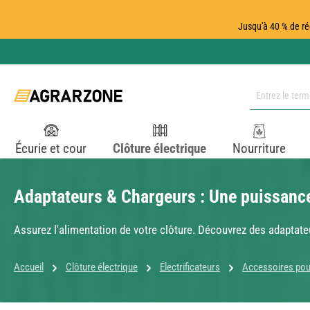
ser au contenu principal
Passer à la recherche
Passer à la navigation principale
Jusqu'à 40 % de ré
Écurie et cour
Clôture électrique
Nourriture
Adaptateurs & Chargeurs : Une puissance f
Assurez l'alimentation de votre clôture. Découvrez des adaptateu
Accueil
Clôture électrique
Électrificateurs
Accessoires pour