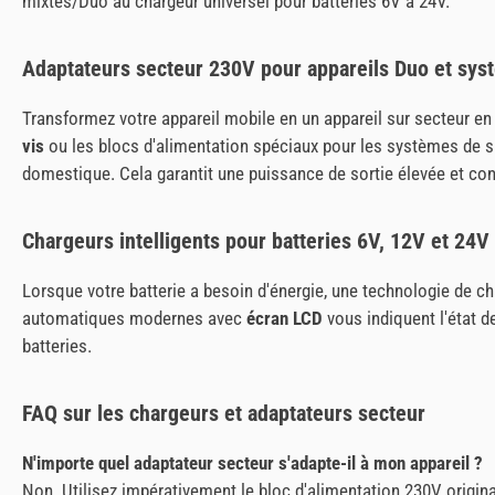
mixtes/Duo au chargeur universel pour batteries 6V à 24V.
Adaptateurs secteur 230V pour appareils Duo et sys
Transformez votre appareil mobile en un appareil sur secteur en
vis
ou les blocs d'alimentation spéciaux pour les systèmes de 
domestique. Cela garantit une puissance de sortie élevée et con
Chargeurs intelligents pour batteries 6V, 12V et 24V
Lorsque votre batterie a besoin d'énergie, une technologie de c
automatiques modernes avec
écran LCD
vous indiquent l'état d
batteries.
FAQ sur les chargeurs et adaptateurs secteur
N'importe quel adaptateur secteur s'adapte-il à mon appareil ?
Non. Utilisez impérativement le bloc d'alimentation 230V origin