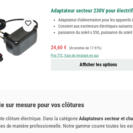
Adaptateur secteur 230V pour électri
Adaptateur d'alimentation pour les appareils à
Convient aux escrimeurs électriques suivants
puissance du soleil s 550, puissance du soleil
Prix de vente :
Prix régulier :
24,60 €
(économie de 17.97%)
Prix TTC, frais de livraison en sus
Afficher les options
e sur mesure pour vos clôtures
ute clôture électrique. Dans la catégorie
Adaptateurs secteur et ch
ries de manière professionnelle. Notre gamme couvre toutes les exig