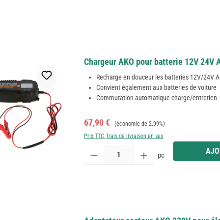
Chargeur AKO pour batterie 12V 24V 
Recharge en douceur les batteries 12V/24V 
Convient également aux batteries de voiture
Commutation automatique charge/entretien
Prix de vente :
Prix régulier :
67,90 €
(économie de 2.99%)
Prix TTC, frais de livraison en sus
Quantité de produit : Entrez la quantité souhaitée
AJO
pc