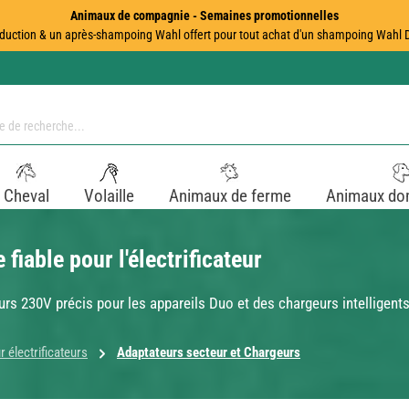
Animaux de compagnie - Semaines promotionnelles
duction & un après-shampoing Wahl offert pour tout achat d'un shampoing Wahl Dir
Cheval
Volaille
Animaux de ferme
Animaux do
iable pour l'électrificateur
rs 230V précis pour les appareils Duo et des chargeurs intelligents
 électrificateurs
Adaptateurs secteur et Chargeurs