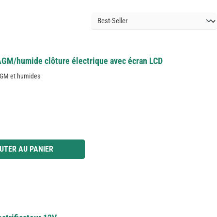
AGM/humide clôture électrique avec écran LCD
AGM et humides
 ou utilisez les boutons pour augmenter ou diminuer la quantité.
UTER AU PANIER