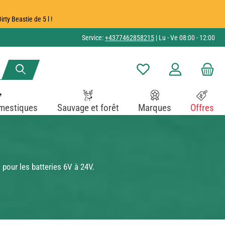
ty Beastie de 5 l !
Service:
+4377462858215
| Lu - Ve 08:00 - 12:00
Vous avez 0 articles dans v
mestiques
Sauvage et forêt
Marques
Offres
 pour les batteries 6V à 24V.