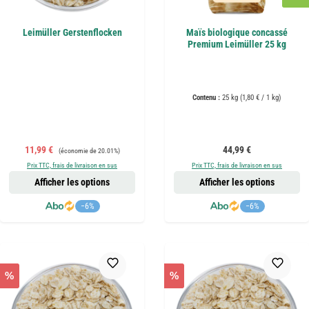
Leimüller Gerstenflocken
Maïs biologique concassé
Premium Leimüller 25 kg
Contenu :
25 kg
(1,80 € / 1 kg)
Prix de vente :
Prix régulier :
Prix régulier :
11,99 €
44,99 €
(économie de 20.01%)
Prix TTC, frais de livraison en sus
Prix TTC, frais de livraison en sus
Afficher les options
Afficher les options
−6%
−6%
%
%