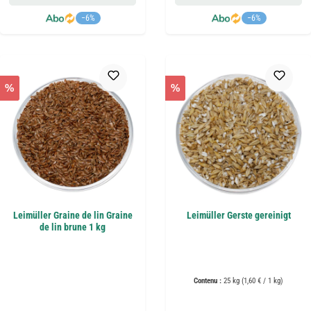
−6%
−6%
%
%
Leimüller Graine de lin Graine
Leimüller Gerste gereinigt
de lin brune 1 kg
Contenu :
25 kg
(1,60 € / 1 kg)