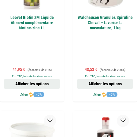
Leovet Biotin ZM Liquide
Waldhausen Granulés Spiruline
Aliment complémentaire
Cheval – favorise la
biotine-zinc 1 L
musculature, 1 kg
Prix de vente :
Prix régulier :
Prix de vente :
Prix régulier :
41,95 €
43,53 €
(économie de 0.1%)
(économie de 2.38%)
Prix TTC, frais de livraison en sus
Prix TTC, frais de livraison en sus
Afficher les options
Afficher les options
−6%
−6%