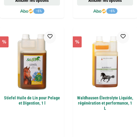
Afficher les options
Afficher les options
−6%
−6%
%
%
Stiefel Huile de Lin pour Pelage
Waldhausen Électrolyte Liquide,
et Digestion, 1 l
régénération et performance, 1
L