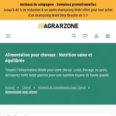
Animaux de compagnie - Semaines promotionnelles
Passer au contenu principal
Jusqu'à 40 % de réduction & un après-shampoing Wahl offert pour tout achat
d'un shampoing Wahl Dirty Beastie de 5 l !
Vous avez 0 articles
Alimentation pour chevaux : Nutrition saine et
équilibrée
Trouvez l'alimentation idéale pour votre cheval. Loisir, élevage ou sport,
découvrez notre large gamme pour une nutrition équine de haute qualité.
Accueil
Cheval
Aliments & Compléments pour cheval
Alimentation pour cheval