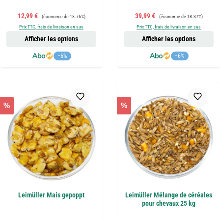
Prix de vente :
Prix régulier :
Prix de vente :
Prix régulier :
12,99 €
39,99 €
(économie de 18.76%)
(économie de 18.37%)
Prix TTC, frais de livraison en sus
Prix TTC, frais de livraison en sus
Afficher les options
Afficher les options
−6%
−6%
%
%
Leimüller Mais gepoppt
Leimüller Mélange de céréales
pour chevaux 25 kg