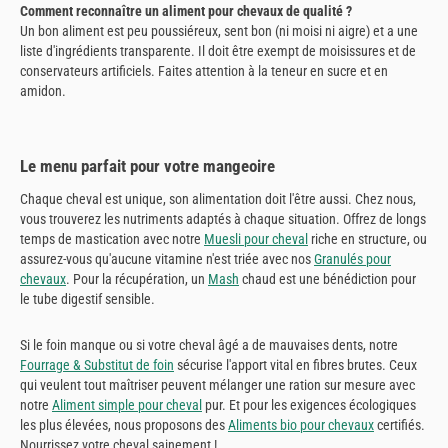
Comment reconnaître un aliment pour chevaux de qualité ?
Un bon aliment est peu poussiéreux, sent bon (ni moisi ni aigre) et a une
liste d'ingrédients transparente. Il doit être exempt de moisissures et de
conservateurs artificiels. Faites attention à la teneur en sucre et en
amidon.
Le menu parfait pour votre mangeoire
Chaque cheval est unique, son alimentation doit l'être aussi. Chez nous,
vous trouverez les nutriments adaptés à chaque situation. Offrez de longs
temps de mastication avec notre
Muesli pour cheval
riche en structure, ou
assurez-vous qu'aucune vitamine n'est triée avec nos
Granulés pour
chevaux
. Pour la récupération, un
Mash
chaud est une bénédiction pour
le tube digestif sensible.
Si le foin manque ou si votre cheval âgé a de mauvaises dents, notre
Fourrage & Substitut de foin
sécurise l'apport vital en fibres brutes. Ceux
qui veulent tout maîtriser peuvent mélanger une ration sur mesure avec
notre
Aliment simple pour cheval
pur. Et pour les exigences écologiques
les plus élevées, nous proposons des
Aliments bio pour chevaux
certifiés.
Nourrissez votre cheval sainement !