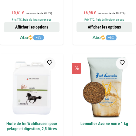
Prix de vente :
Prix régulier :
Prix de vente :
Prix régulier :
10,61 €
16,98 €
(économie de 28.6%)
(économie de 19.87%)
Prix TTC, frais de livraison en sus
Prix TTC, frais de livraison en sus
Afficher les options
Afficher les options
−6%
−6%
%
Huile de lin Waldhausen pour
Leimüller Avoine noire 1 kg
pelage et digestion, 2,5 litres