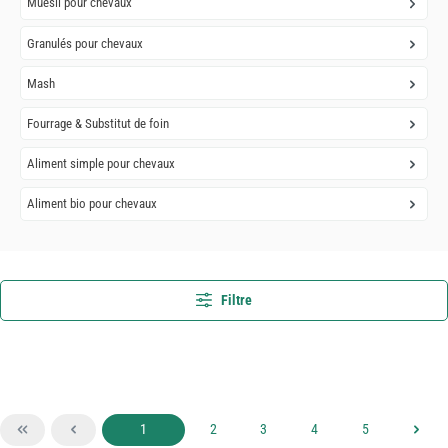
Muesli pour chevaux
Granulés pour chevaux
Mash
Fourrage & Substitut de foin
Aliment simple pour chevaux
Aliment bio pour chevaux
Filtre
Page
Page
Page
Page
Page
1
2
3
4
5