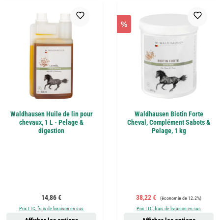
%
Waldhausen Huile de lin pour
Waldhausen Biotin Forte
chevaux, 1 L - Pelage &
Cheval, Complément Sabots &
digestion
Pelage, 1 kg
Prix régulier :
Prix de vente :
Prix régulier :
14,86 €
38,22 €
(économie de 12.2%)
Prix TTC, frais de livraison en sus
Prix TTC, frais de livraison en sus