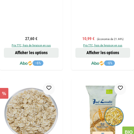
Prix régulier :
Prix de vente :
Prix régulier :
27,60 €
10,99 €
(économie de 21.44%)
Prix TTC, frais de livraison en sus
Prix TTC, frais de livraison en sus
Afficher les options
Afficher les options
−6%
−6%
%
BIO