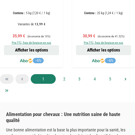
Contenu :
5 kg
(7,20 € / 1 kg)
Contenu :
25 kg
(1,24 € / 1 kg)
Variantes de
13,99 €
Prix de vente :
Prix régulier :
Prix de vente :
Prix régulier :
35,99 €
30,99 €
(économie de 10%)
(économie de 41.52%)
Prix TTC, frais de livraison en sus
Prix TTC, frais de livraison en sus
Afficher les options
Afficher les options
−6%
−6%
Page
Page
Page
Page
Page
1
2
3
4
5
Alimentation pour chevaux : Une nutrition saine de haute
qualité
Une bonne alimentation est la base la plus importante pour la santé, les