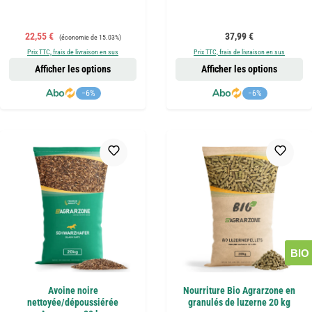
Prix de vente :
Prix régulier :
Prix régulier :
22,55 €
37,99 €
(économie de 15.03%)
Prix TTC, frais de livraison en sus
Prix TTC, frais de livraison en sus
Afficher les options
Afficher les options
−6%
−6%
BIO
Avoine noire
Nourriture Bio Agrarzone en
nettoyée/dépoussiérée
granulés de luzerne 20 kg