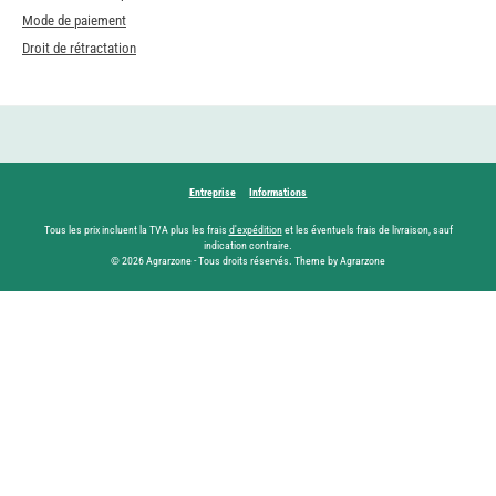
Mode de paiement
Droit de rétractation
Entreprise
Informations
Tous les prix incluent la TVA plus les frais
d'expédition
et les éventuels frais de livraison, sauf
indication contraire.
© 2026 Agrarzone - Tous droits réservés. Theme by Agrarzone