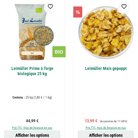
%
BIO
Leimüller Prime à l'orge
Leimüller Mais gepoppt
biologique 25 kg
Contenu :
25 kg
(1,80 € / 1 kg)
Prix régulier :
Prix de vente :
Prix régulier :
44,99 €
13,99 €
(économie de 17.66%)
Prix TTC, frais de livraison en sus
Prix TTC, frais de livraison en sus
Afficher les options
Afficher les options