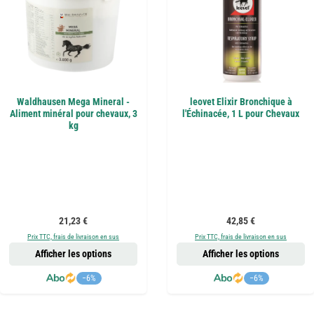
Waldhausen Mega Mineral -
leovet Elixir Bronchique à
Aliment minéral pour chevaux, 3
l'Échinacée, 1 L pour Chevaux
kg
Prix régulier :
Prix régulier :
21,23 €
42,85 €
Prix TTC, frais de livraison en sus
Prix TTC, frais de livraison en sus
Afficher les options
Afficher les options
−6%
−6%