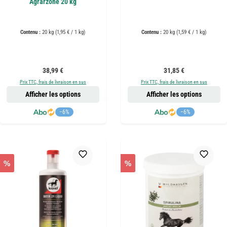
Agrarzone 20 kg
Contenu :
20 kg
(1,95 € / 1 kg)
Contenu :
20 kg
(1,59 € / 1 kg)
Prix régulier :
Prix régulier :
38,99 €
31,85 €
Prix TTC, frais de livraison en sus
Prix TTC, frais de livraison en sus
Afficher les options
Afficher les options
−6%
−6%
%
%