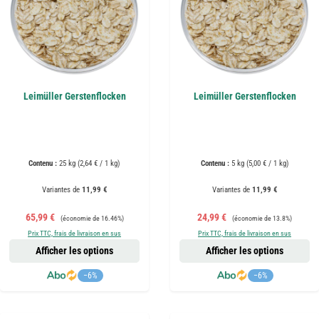
Leimüller Gerstenflocken
Leimüller Gerstenflocken
Contenu :
25 kg
(2,64 € / 1 kg)
Contenu :
5 kg
(5,00 € / 1 kg)
Variantes de
11,99 €
Variantes de
11,99 €
Prix de vente :
Prix régulier :
Prix de vente :
Prix régulier :
65,99 €
24,99 €
(économie de 16.46%)
(économie de 13.8%)
Prix TTC, frais de livraison en sus
Prix TTC, frais de livraison en sus
Afficher les options
Afficher les options
−6%
−6%