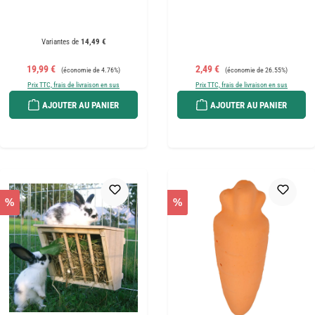
Variantes de
14,49 €
Prix de vente :
Prix régulier :
Prix de vente :
Prix régulier :
19,99 €
2,49 €
(économie de 4.76%)
(économie de 26.55%)
Prix TTC, frais de livraison en sus
Prix TTC, frais de livraison en sus
AJOUTER AU PANIER
AJOUTER AU PANIER
%
%