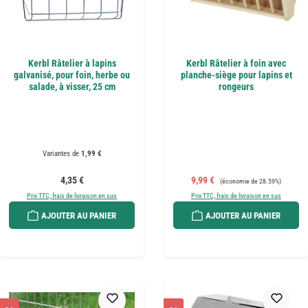
Kerbl Râtelier à lapins
Kerbl Râtelier à foin avec
galvanisé, pour foin, herbe ou
planche-siège pour lapins et
salade, à visser, 25 cm
rongeurs
Variantes de
1,99 €
Prix régulier :
Prix de vente :
Prix régulier :
4,35 €
9,99 €
(économie de 28.59%)
Prix TTC, frais de livraison en sus
Prix TTC, frais de livraison en sus
AJOUTER AU PANIER
AJOUTER AU PANIER