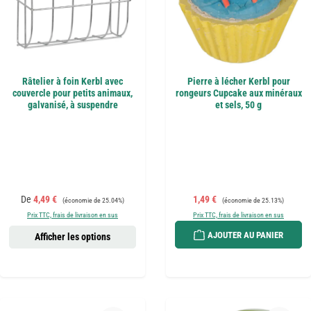
Râtelier à foin Kerbl avec
Pierre à lécher Kerbl pour
couvercle pour petits animaux,
rongeurs Cupcake aux minéraux
galvanisé, à suspendre
et sels, 50 g
Prix de vente :
Prix régulier :
Prix de vente :
Prix régulier :
De
4,49 €
1,49 €
(économie de 25.04%)
(économie de 25.13%)
Prix TTC, frais de livraison en sus
Prix TTC, frais de livraison en sus
AJOUTER AU PANIER
Afficher les options