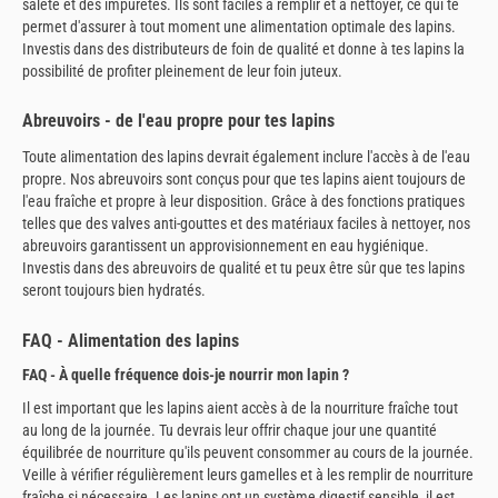
saleté et des impuretés. Ils sont faciles à remplir et à nettoyer, ce qui te
permet d'assurer à tout moment une alimentation optimale des lapins.
Investis dans des distributeurs de foin de qualité et donne à tes lapins la
possibilité de profiter pleinement de leur foin juteux.
Abreuvoirs - de l'eau propre pour tes lapins
Toute alimentation des lapins devrait également inclure l'accès à de l'eau
propre. Nos abreuvoirs sont conçus pour que tes lapins aient toujours de
l'eau fraîche et propre à leur disposition. Grâce à des fonctions pratiques
telles que des valves anti-gouttes et des matériaux faciles à nettoyer, nos
abreuvoirs garantissent un approvisionnement en eau hygiénique.
Investis dans des abreuvoirs de qualité et tu peux être sûr que tes lapins
seront toujours bien hydratés.
FAQ - Alimentation des lapins
FAQ - À quelle fréquence dois-je nourrir mon lapin ?
Il est important que les lapins aient accès à de la nourriture fraîche tout
au long de la journée. Tu devrais leur offrir chaque jour une quantité
équilibrée de nourriture qu'ils peuvent consommer au cours de la journée.
Veille à vérifier régulièrement leurs gamelles et à les remplir de nourriture
fraîche si nécessaire. Les lapins ont un système digestif sensible, il est