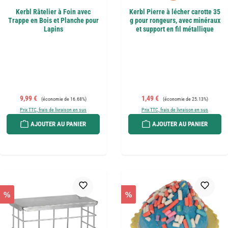
Kerbl Râtelier à Foin avec
Kerbl Pierre à lécher carotte 35
Trappe en Bois et Planche pour
g pour rongeurs, avec minéraux
Lapins
et support en fil métallique
Prix de vente :
Prix régulier :
Prix de vente :
Prix régulier :
9,99 €
1,49 €
(économie de 16.68%)
(économie de 25.13%)
Prix TTC, frais de livraison en sus
Prix TTC, frais de livraison en sus
AJOUTER AU PANIER
AJOUTER AU PANIER
%
%