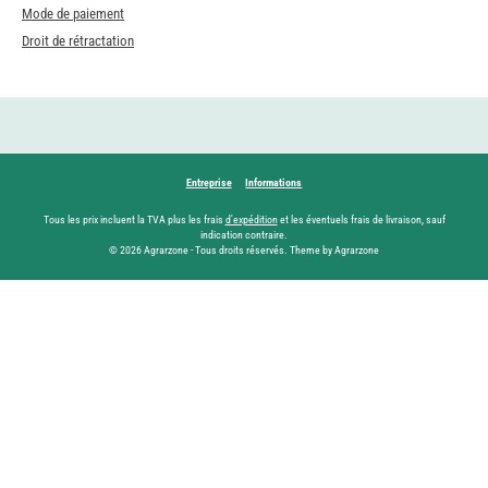
Mode de paiement
Droit de rétractation
Entreprise
Informations
Tous les prix incluent la TVA plus les frais
d'expédition
et les éventuels frais de livraison, sauf
indication contraire.
© 2026 Agrarzone - Tous droits réservés. Theme by Agrarzone