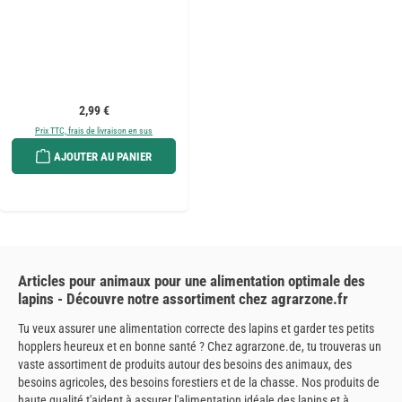
Prix régulier :
2,99 €
Prix TTC, frais de livraison en sus
AJOUTER AU PANIER
Articles pour animaux pour une alimentation optimale des
lapins - Découvre notre assortiment chez agrarzone.fr
Tu veux assurer une alimentation correcte des lapins et garder tes petits
hopplers heureux et en bonne santé ? Chez agrarzone.de, tu trouveras un
vaste assortiment de produits autour des besoins des animaux, des
besoins agricoles, des besoins forestiers et de la chasse. Nos produits de
haute qualité t'aident à assurer l'alimentation idéale des lapins et à