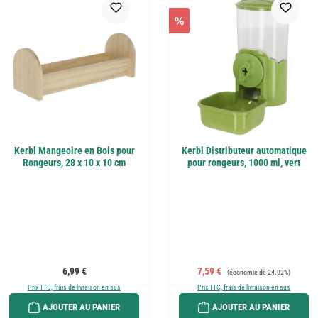
%
Kerbl Mangeoire en Bois pour
Kerbl Distributeur automatique
Rongeurs, 28 x 10 x 10 cm
pour rongeurs, 1000 ml, vert
Prix régulier :
Prix de vente :
Prix régulier :
6,99 €
7,59 €
(économie de 24.02%)
Prix TTC, frais de livraison en sus
Prix TTC, frais de livraison en sus
AJOUTER AU PANIER
AJOUTER AU PANIER