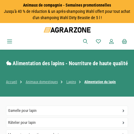
Animaux de compagnie - Semaines promotionnelles
Passer au contenu principal
Jusqu'à 40 % de réduction & un après-shampoing Wahl offert pour tout achat
d'un shampoing Wahl Dirty Beastie de 5 l !
Vous avez 0 articles
🐇 Alimentation des lapins - Nourriture de haute qualité
Accueil
Animaux domestiques
Lapins
Alimentation du lapin
Gamelle pour lapin
Râtelier pour lapin