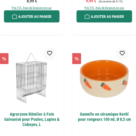
Prix régulier :
Prix de vente :
8,99 €
9,99 €
(économie de 9.1%)
Prix TTC, frais de livraison en sus
Prix TTC, frais de livraison en sus
AJOUTER AU PANIER
AJOUTER AU PANIER
%
%
Agrarzone Râtelier à Foin
Gamelle en céramique Kerbl
Galvanisé pour Poules, Lapins &
pour rongeurs 100 ml, Ø 8,5 cm
Cobayes, L