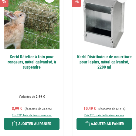
%
%
Kerbl Râtelier à foin pour
Kerbl Distributeur de nourriture
rongeurs, métal galvanisé, à
pour lapins, métal galvanisé,
suspendre
2200 ml
Variantes de
2,99 €
Prix de vente :
Prix régulier :
Prix de vente :
Prix régulier :
3,99 €
10,49 €
(économie de 28.62%)
(économie de 12.51%)
Prix TTC, frais de livraison en sus
Prix TTC, frais de livraison en sus
AJOUTER AU PANIER
AJOUTER AU PANIER