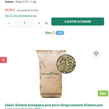
Contenu :
30 kg
(1,73 € / 1 kg)
Prix de vente :
Prix régulier :
51,99 €
(économie de 23.53%)
Prix TTC, frais de livraison en sus
Quantité de produit : Entrez la quantité souhaitée ou utilisez les boutons pour augmenter ou diminue
AJOUTER AU PANIER
pc
−6%
%
BIO
Göweil Aliments biologiques pour porcs d'engraissement Aliments pour