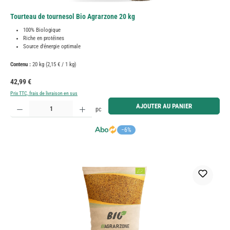
Tourteau de tournesol Bio Agrarzone 20 kg
100% Biologique
Riche en protéines
Source d'énergie optimale
Contenu :
20 kg
(2,15 € / 1 kg)
Prix régulier :
42,99 €
Prix TTC, frais de livraison en sus
Quantité de produit : Entrez la quantité souhaitée ou utilisez les boutons pour augmenter ou diminue
AJOUTER AU PANIER
pc
−6%