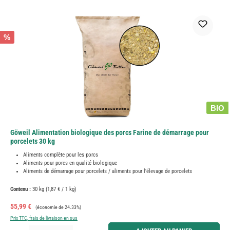
%
BIO
Göweil Alimentation biologique des porcs Farine de démarrage pour
porcelets 30 kg
Aliments complète pour les porcs
Aliments pour porcs en qualité biologique
Aliments de démarrage pour porcelets / aliments pour l'élevage de porcelets
Contenu :
30 kg
(1,87 € / 1 kg)
Prix de vente :
Prix régulier :
55,99 €
(économie de 24.33%)
Prix TTC, frais de livraison en sus
Quantité de produit : Entrez la quantité souhaitée ou utilisez les boutons pour augmenter ou diminue