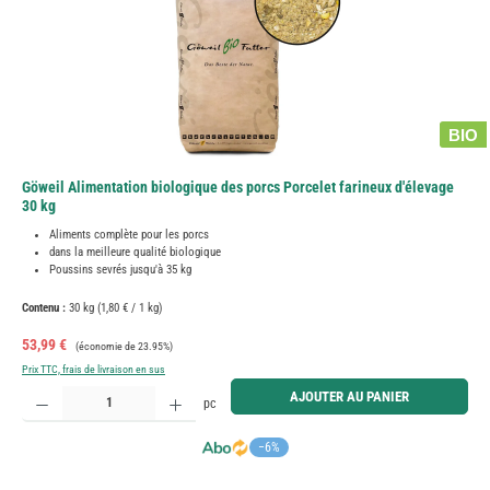
BIO
Göweil Alimentation biologique des porcs Porcelet farineux d'élevage
30 kg
Aliments complète pour les porcs
dans la meilleure qualité biologique
Poussins sevrés jusqu'à 35 kg
Contenu :
30 kg
(1,80 € / 1 kg)
Prix de vente :
Prix régulier :
53,99 €
(économie de 23.95%)
Prix TTC, frais de livraison en sus
Quantité de produit : Entrez la quantité souhaitée ou utilisez les boutons pour augmenter ou diminue
AJOUTER AU PANIER
pc
−6%