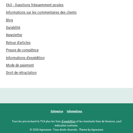
FAQ - Questions fréquemment posées
Informations sur les commentaires des clients
Blog
Durabilité
Newsletter
Retour d'articles
Preuve de compétnce
Informations d'expédition
Mode de paiement
Droit de rétractation
Entreprise
Informations
Tous les prix incluent la TVA plus les frais
d'expédition
et les éventuels frais de livraison, sauf
indication contraire.
© 2026 Agrarzone - Tous droits réservés. Theme by Agrarzone