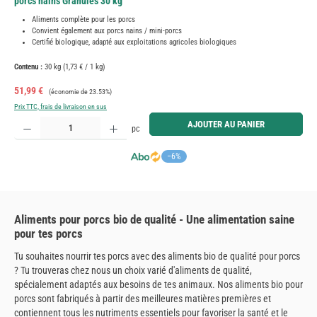
porcs nains Granulés 30 kg
Aliments complète pour les porcs
Convient également aux porcs nains / mini-porcs
Certifié biologique, adapté aux exploitations agricoles biologiques
Contenu :
30 kg
(1,73 € / 1 kg)
Prix de vente :
Prix régulier :
51,99 €
(économie de 23.53%)
Prix TTC, frais de livraison en sus
Quantité de produit : Entrez la quantité souhaitée ou utilisez les boutons pour augmenter ou diminue
AJOUTER AU PANIER
pc
−6%
Aliments pour porcs bio de qualité - Une alimentation saine
pour tes porcs
Tu souhaites nourrir tes porcs avec des aliments bio de qualité pour porcs
? Tu trouveras chez nous un choix varié d'aliments de qualité,
spécialement adaptés aux besoins de tes animaux. Nos aliments bio pour
porcs sont fabriqués à partir des meilleures matières premières et
contiennent tous les nutriments essentiels pour favoriser la santé et le