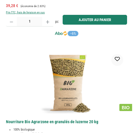
Prix de vente :
Prix régulier :
39,28 €
(économie de 2.63%)
Prix TTC, frais de livraison en sus
Quantité de produit : Entrez la quantité souhaitée ou utilisez les boutons pour augmenter ou diminue
AJOUTER AU PANIER
pc
−6%
BIO
Nourriture Bio Agrarzone en granulés de luzerne 20 kg
100% biologique