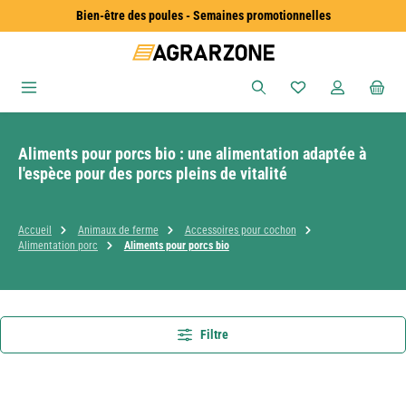
Bien-être des poules - Semaines promotionnelles
Passer au contenu principal
Vous avez 0 articles
Aliments pour porcs bio : une alimentation adaptée à
l'espèce pour des porcs pleins de vitalité
Accueil
Animaux de ferme
Accessoires pour cochon
Alimentation porc
Aliments pour porcs bio
Filtre