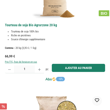
BIO
Tourteau de soja Bio Agrarzone 20 kg
Tourteau de soja 100% bio
Riche en protéines
Source d'énergie supplémentaire
Contenu :
20 kg
(3,35 € / 1 kg)
Prix régulier :
66,99 €
Prix TTC, frais de livraison en sus
Quantité de produit : Entrez la quantité souhaitée ou utilisez les boutons pour augmenter ou diminue
AJOUTER AU PANIER
pc
−6%
%