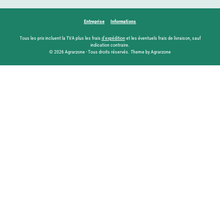
Entreprise
Informations
Tous les prix incluent la TVA plus les frais
d'expédition
et les éventuels frais de livraison, sauf
indication contraire.
© 2026 Agrarzone - Tous droits réservés. Theme by Agrarzone