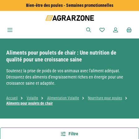
Bien-être des poules - Semaines promotionnelles
Passer au contenu principal
Vous avez 0 articles
Aliments pour poulets de chair : Une nutrition de
qualité pour une croissance saine
Soutenez la prise de poids de vos animaux avec l'aliment adéquat.
Découvrez des aliments d'engraissement riches en énergie pour une
croissance saine et adaptée.
Accueil
Volaille
Alimentation Volaille
Nourriture pour poules
Aliments pour poulets de chair
Filtre