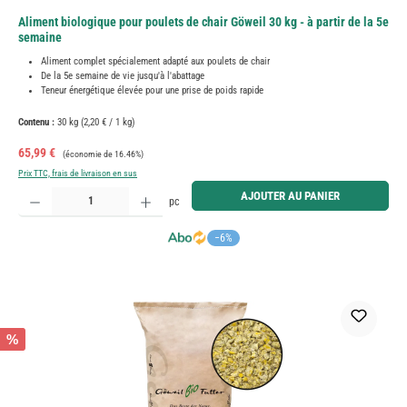
Aliment biologique pour poulets de chair Göweil 30 kg - à partir de la 5e
semaine
Aliment complet spécialement adapté aux poulets de chair
De la 5e semaine de vie jusqu'à l'abattage
Teneur énergétique élevée pour une prise de poids rapide
Contenu :
30 kg
(2,20 € / 1 kg)
Prix de vente :
Prix régulier :
65,99 €
(économie de 16.46%)
Prix TTC, frais de livraison en sus
Quantité de produit : Entrez la quantité souhaitée ou utilisez les boutons pour augmenter ou diminue
AJOUTER AU PANIER
pc
−6%
%