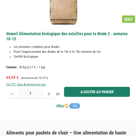
BIO
Göweil Alimentation biologique des volailles pour la dinde 2 - semaine
10-15
Les aliments complets pour dindes
Pour l'engraissement des dindes de la 10e à la 15e semaine de vie
Certifié biologique
Contenu :
30 kg
(2,17 € / 1 kg)
Prix de vente :
Prix régulier :
64,99 €
(économie de 16.67%)
Prix TTC, frais de livraison en sus
Quantité de produit : Entrez la quantité souhaitée ou utilisez les boutons pour augmenter ou diminue
AJOUTER AU PANIER
pc
−6%
Aliments pour poulets de chair – Une alimentation de haute