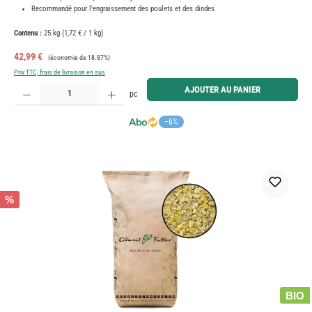
Recommandé pour l'engraissement des poulets et des dindes
Contenu :
25 kg
(1,72 € / 1 kg)
Prix de vente :
Prix régulier :
42,99 €
(économie de 18.87%)
Prix TTC, frais de livraison en sus
Quantité de produit : Entrez la quantité souhaitée ou utilisez les boutons pour augmenter ou diminue
AJOUTER AU PANIER
pc
−6%
%
BIO