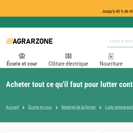
ser au contenu principal
Passer à la recherche
Passer à la navigation principale
Jusqu'à 40 % de ré
Écurie et cour
Clôture électrique
Nourriture
Acheter tout ce qu'il faut pour lutter co
Accueil
Écurie et cour
Matériel de la ferme
Lutte antiparasit