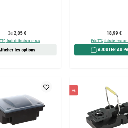
Prix régulier :
Prix régulie
De
2,05 €
18,99 €
 TTC, frais de livraison en sus
Prix TTC, frais de livraison
fficher les options
AJOUTER AU PA
%