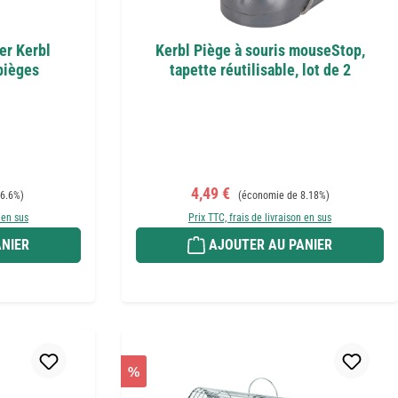
er Kerbl
Kerbl Piège à souris mouseStop,
 pièges
tapette réutilisable, lot de 2
Prix de vente :
Prix régulier :
4,49 €
6.6%)
(économie de 8.18%)
 en sus
Prix TTC, frais de livraison en sus
NIER
AJOUTER AU PANIER
%