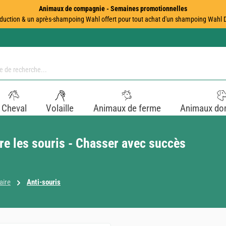
Animaux de compagnie - Semaines promotionnelles
duction & un après-shampoing Wahl offert pour tout achat d'un shampoing Wahl Dir
Cheval
Volaille
Animaux de ferme
Animaux do
ntre les souris - Chasser avec succès
aire
Anti-souris