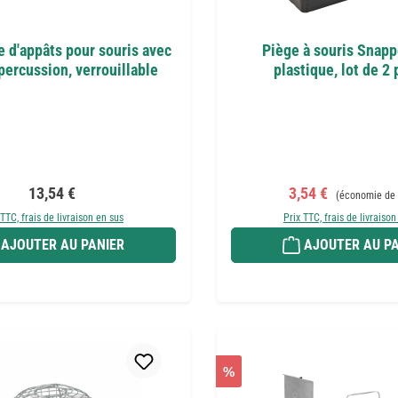
e d'appâts pour souris avec
Piège à souris Snapp
percussion, verrouillable
plastique, lot de 2
Prix régulier :
Prix de vente :
Prix régulier :
13,54 €
3,54 €
(économie de 
 TTC, frais de livraison en sus
Prix TTC, frais de livraison
AJOUTER AU PANIER
AJOUTER AU PA
%