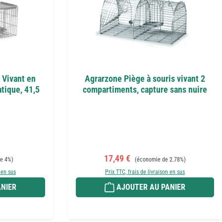
 Vivant en
Agrarzone Piège à souris vivant 2
tique, 41,5
compartiments, capture sans nuire
:
Prix de vente :
Prix régulier :
17,49 €
e 4%)
(économie de 2.78%)
 en sus
Prix TTC, frais de livraison en sus
NIER
AJOUTER AU PANIER