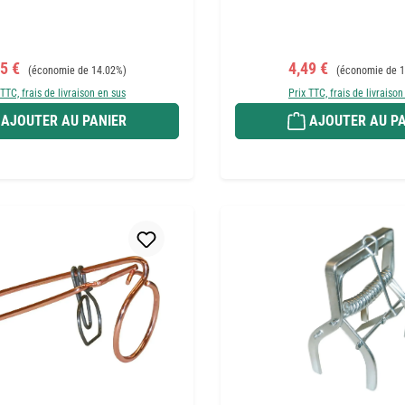
x de vente :
Prix régulier :
Prix de vente :
Prix régulier :
15 €
4,49 €
(économie de 14.02%)
(économie de 1
 TTC, frais de livraison en sus
Prix TTC, frais de livraison
AJOUTER AU PANIER
AJOUTER AU PA