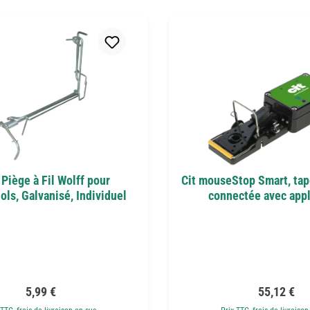
 Piège à Fil Wolff pour
Cit mouseStop Smart, tape
ls, Galvanisé, Individuel
connectée avec appl
Prix régulier :
Prix régulie
5,99 €
55,12 €