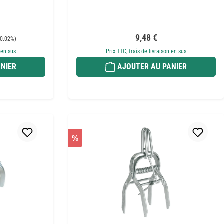
Prix régulier :
9,48 €
0.02%)
 en sus
Prix TTC, frais de livraison en sus
NIER
AJOUTER AU PANIER
%