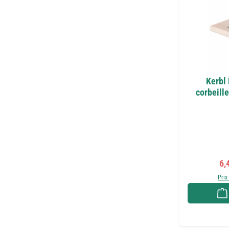
Kerbl 
corbeille
Pri
6,
Prix