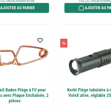
 TTC, frais de livraison en sus
Prix TTC, frais de livraison
AJOUTER AU PANIER
AJOUTER AU PA
%
eX Baden Piège à Fil pour
Kerbl Piège tubulaire à
 avec Plaque Enchaînée, 2
VoleX alive, réglable 2
pièces