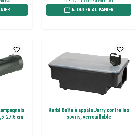
 en sus
Prix TTC, frais de livraison en sus
NIER
AJOUTER AU PANIER
 campagnols
Kerbl Boîte à appâts Jerry contre les
5,5-27,5 cm
souris, verrouillable