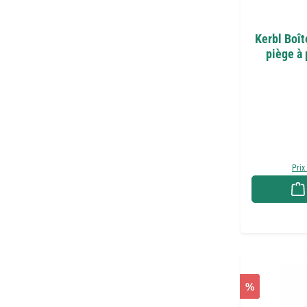
Kerbl Boît
piège à 
Prix
%