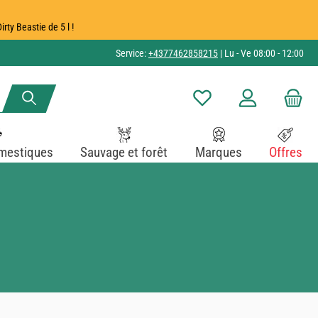
ty Beastie de 5 l !
Service:
+4377462858215
| Lu - Ve 08:00 - 12:00
Vous avez 0 articles dans v
mestiques
Sauvage et forêt
Marques
Offres