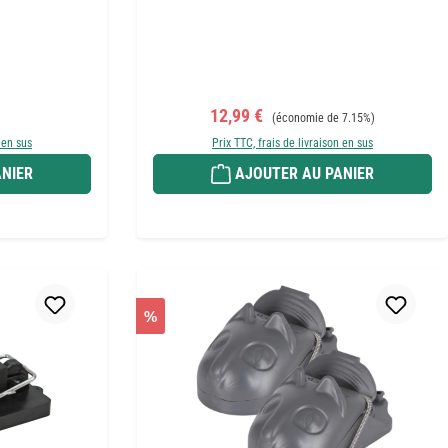
r :
Prix de vente :
Prix régulier :
12,99 €
(économie de 7.15%)
 en sus
Prix TTC, frais de livraison en sus
NIER
AJOUTER AU PANIER
%