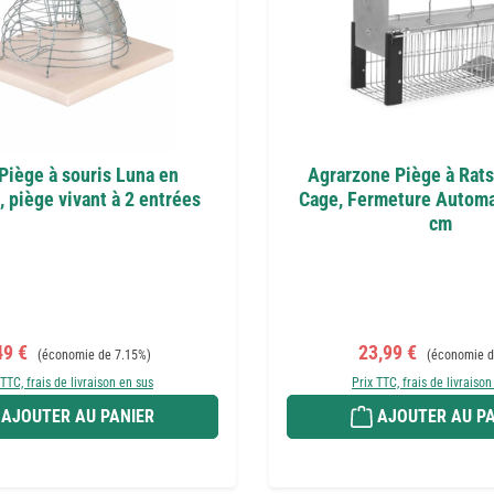
Piège à souris Luna en
Agrarzone Piège à Rats
, piège vivant à 2 entrées
Cage, Fermeture Automa
cm
x de vente :
Prix régulier :
Prix de vente :
Prix régulier 
49 €
23,99 €
(économie de 7.15%)
(économie d
 TTC, frais de livraison en sus
Prix TTC, frais de livraison
AJOUTER AU PANIER
AJOUTER AU PA