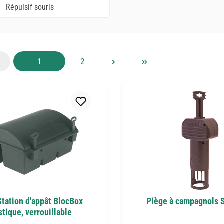
Répulsif souris
Page
Page
1
2
Station d'appât BlocBox
Piège à campagnols 
stique, verrouillable