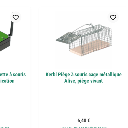
tte à souris
Kerbl Piège à souris cage métallique
ication
Alive, piège vivant
r :
Prix régulier :
6,40 €