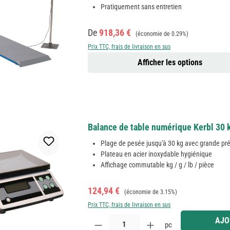
Pratiquement sans entretien
Prix de vente :
Prix régulier :
De
918,36 €
(économie de 0.29%)
Prix TTC, frais de livraison en sus
Afficher les options
Balance de table numérique Kerbl 30 k
Plage de pesée jusqu'à 30 kg avec grande pré
Plateau en acier inoxydable hygiénique
Affichage commutable kg / g / lb / pièce
Prix de vente :
Prix régulier :
124,94 €
(économie de 3.15%)
Prix TTC, frais de livraison en sus
Quantité de produit : Entrez la quantité souhaitée
AJO
pc