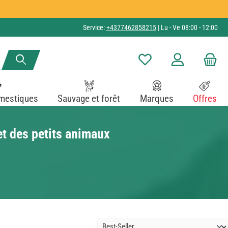
Service:
+4377462858215
| Lu - Ve 08:00 - 12:00
Vous avez 0 articles dans v
mestiques
Sauvage et forêt
Marques
Offres
t des petits animaux