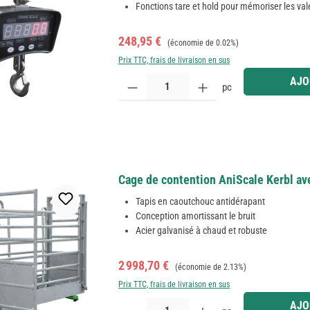
Fonctions tare et hold pour mémoriser les val
Prix de vente :
Prix régulier :
248,95 €
(économie de 0.02%)
Prix TTC, frais de livraison en sus
Quantité de produit : Entrez la quantité souhaitée
AJO
pc
Cage de contention AniScale Kerbl av
Tapis en caoutchouc antidérapant
Conception amortissant le bruit
Acier galvanisé à chaud et robuste
Prix de vente :
Prix régulier :
2 998,70 €
(économie de 2.13%)
Prix TTC, frais de livraison en sus
Quantité de produit : Entrez la quantité souhaitée
AJO