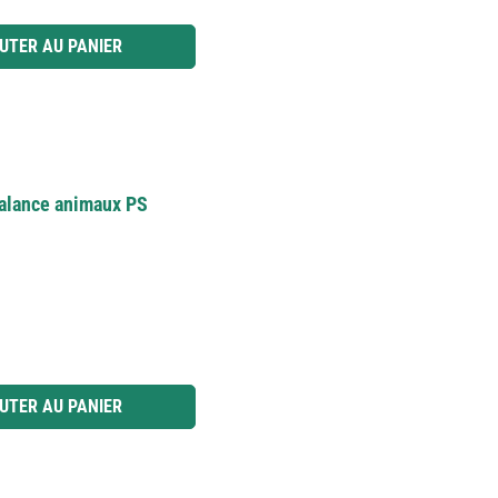
 ou utilisez les boutons pour augmenter ou diminuer la quantité.
UTER AU PANIER
balance animaux PS
e
 ou utilisez les boutons pour augmenter ou diminuer la quantité.
UTER AU PANIER