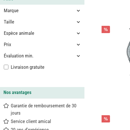
Marque
Taille
%
Espèce animale
Prix
Évaluation min.
Ajouter un filtre : Livraison gratuite
Livraison gratuite
Nos avantages
Garantie de remboursement de 30
jours
%
Service client amical
20 ans d'expérience