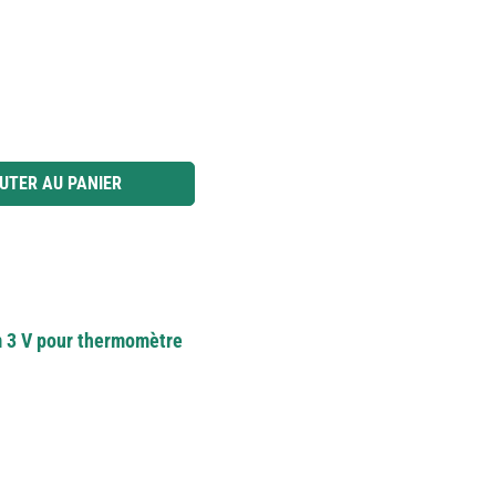
 ou utilisez les boutons pour augmenter ou diminuer la quantité.
UTER AU PANIER
um 3 V pour thermomètre