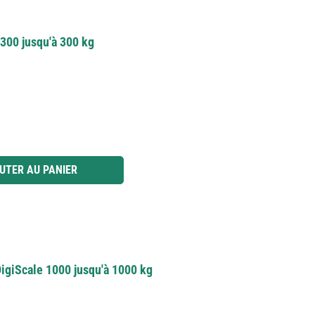
300 jusqu'à 300 kg
 ou utilisez les boutons pour augmenter ou diminuer la quantité.
UTER AU PANIER
igiScale 1000 jusqu'à 1000 kg