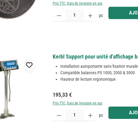
Prix TTC, frais de livraison en sus
Quantité de produit : Entrez la quantité souhaitée
AJO
pc
Kerbl Support pour unité d'affichage 
Installation autoportante sans fixation mural
Compatible balances PS 1000, 2000 & 3000
Hauteur de lecture ergonomique
Prix régulier :
195,33 €
Prix TTC, frais de livraison en sus
Quantité de produit : Entrez la quantité souhaitée
AJO
pc