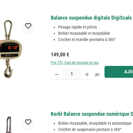
Balance suspendue digitale DigiScale 
Pesage rapide et précis
Boîtier incassable et inoxydable
Crochet et manille pivotants à 360°
Prix régulier :
149,00 €
Prix TTC, frais de livraison en sus
Quantité de produit : Entrez la quantité souhaitée
AJO
pc
Kerbl Balance suspendue numérique D
Boîtier incassable, inoxydable et antistatique
Crochet de suspension pivotant à 360°