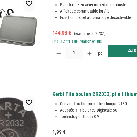
Plateforme en acier inoxydable robuste
Affichage commutable kg / lb
Fonction d'arrêt automatique désactivable
Prix de vente :
Prix régulier :
144,93 €
(économie de 2.73%)
Prix TTC, frais de livraison en sus
Quantité de produit : Entrez la quantité souhaitée
AJO
pc
Kerbl Pile bouton CR2032, pile lithi
Convient au thermomètre clinique 2130
Adaptée à la balance Digiscale 50
Technologie lithium 3 V
Prix régulier :
1,99 €