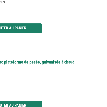
eurs
 ou utilisez les boutons pour augmenter ou diminuer la quantité.
UTER AU PANIER
ec plateforme de pesée, galvanisée à chaud
 ou utilisez les boutons pour augmenter ou diminuer la quantité.
UTER AU PANIER