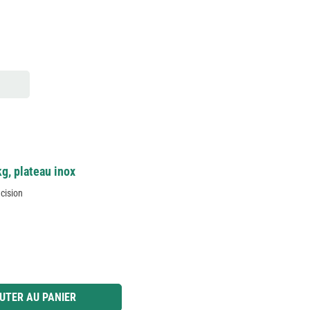
g, plateau inox
cision
 ou utilisez les boutons pour augmenter ou diminuer la quantité.
UTER AU PANIER